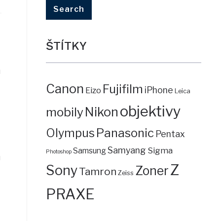
ŠTÍTKY
u
Canon
Fujifilm
iPhone
Eizo
Leica
objektivy
mobily
Nikon
Panasonic
Olympus
Pentax
Samyang
Sigma
Samsung
Photoshop
u
Z
Sony
Zoner
Tamron
Zeiss
PRAXE