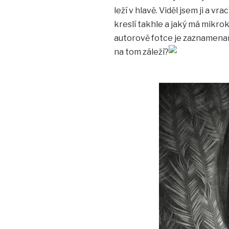
leží v hlavě. Viděl jsem ji a v
kreslí takhle a jaký má mikrok
autorově fotce je zaznamenan
na tom záleží?