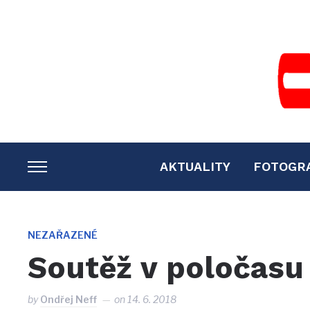
AKTUALITY
FOTOGR
TOGGLE
SIDEBAR
&
NAVIGATION
NEZAŘAZENÉ
Soutěž v poločasu
by
Ondřej Neff
on
14. 6. 2018