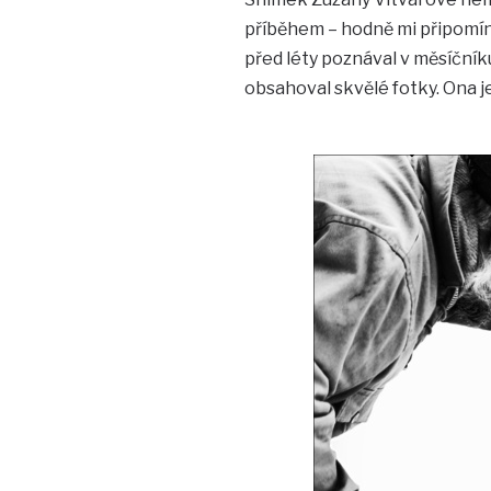
příběhem – hodně mi připomíná
před léty poznával v měsíčníku
obsahoval skvělé fotky. Ona je