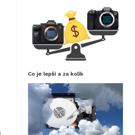
Co je lepší a za kolik
i