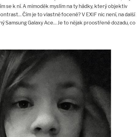
racím se k ní. A mimoděk myslím na ty hádky, který objektiv
ontrast… Čím je to vlastně focené? V EXIF nic není, na další
ý Samsung Galaxy Ace… Je to nějak proostřené dozadu, co