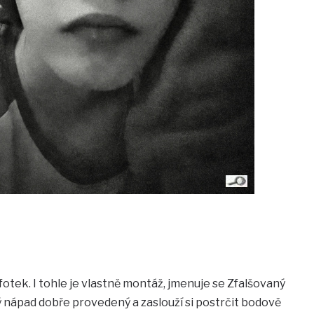
fotek. I tohle je vlastně montáž, jmenuje se Zfalšovaný
ký nápad dobře provedený a zaslouží si postrčit bodově