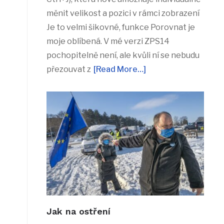
měnit velikost a pozici v rámci zobrazení
Je to velmi šikovné, funkce Porovnat je
moje oblíbená. V mé verzi ZPS14
pochopitelně není, ale kvůli ní se nebudu
přezouvat z
[Read More…]
Jak na ostření