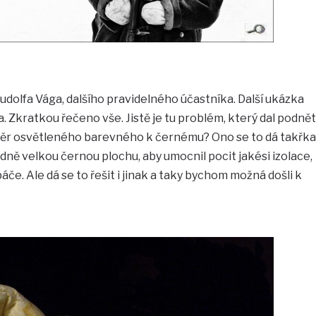
Rudolfa Vága, dalšího pravidelného účastníka. Další ukázka
a. Zkratkou řečeno vše. Jistě je tu problém, který dal podnět
měr osvětleného barevného k černému? Ono se to dá takřka
odně velkou černou plochu, aby umocnil pocit jakési izolace,
e. Ale dá se to řešit i jinak a taky bychom možná došli k