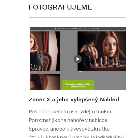
FOTOGRAFUJEME
Zoner X a jeho vylepšený Náhled
Posledně jsem tu psal (zde) o funkci
Porovnat (ikona nahoře v nabídce
Správce, anebo klávesová zkratka
Ctrl+J), která nově umožňuje individuálně