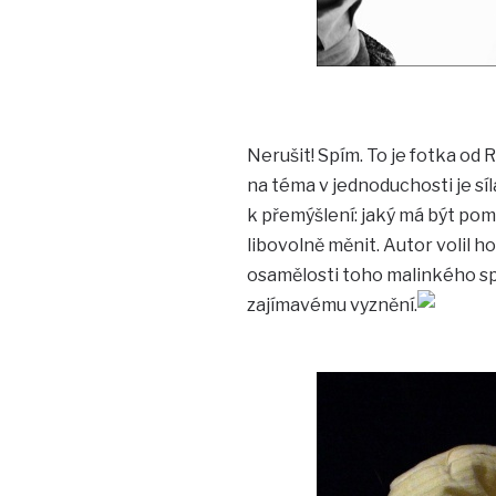
Nerušit! Spím. To je fotka od 
na téma v jednoduchosti je síl
k přemýšlení: jaký má být po
libovolně měnit. Autor volil h
osamělosti toho malinkého spáč
zajímavému vyznění.