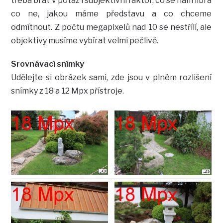
třeba brát v potaz i subjektivní faktor, co se nám líbí a
co ne, jakou máme představu a co chceme
odmítnout. Z počtu megapixelů nad 10 se nestřílí, ale
objektivy musíme vybírat velmi pečlivě.
Srovnávací snímky
Udělejte si obrázek sami, zde jsou v plném rozlišení
snímky z 18 a 12 Mpx přístroje.