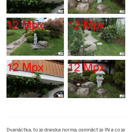
Dvanáctka, to je dneska norma, osmnáct je IN a co je