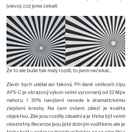
(vlevo), což jsme čekali:
Že to ale bude tak malý rozdíl, to jsem nečekal…
Závěr bych udělal asi takový. Při dané velikosti čipu
APS-C je obrazový výkon velmi vyrovnaný od 10 Mpx
nahoru. I 30% navýšení nevede k dramatickému
zlepšení kresby. Na čem ovšem záleží je kvalita
objektivu. Zde jsou rozdíly zásadní a je třeba být velmi
obezřetný. Recenze jsou jistě dobrým vodítkem, ale je