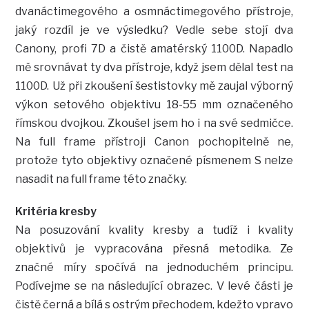
dvanáctimegového a osmnáctimegového přístroje,
jaký rozdíl je ve výsledku? Vedle sebe stojí dva
Canony, profi 7D a čistě amatérský 1100D. Napadlo
mě srovnávat ty dva přístroje, když jsem dělal test na
1100D. Už při zkoušení šestistovky mě zaujal výborný
výkon setového objektivu 18-55 mm označeného
římskou dvojkou. Zkoušel jsem ho i na své sedmičce.
Na full frame přístroji Canon pochopitelně ne,
protože tyto objektivy označené písmenem S nelze
nasadit na full frame této značky.
Kritéria kresby
Na posuzování kvality kresby a tudíž i kvality
objektivů je vypracována přesná metodika. Ze
značné míry spočívá na jednoduchém principu.
Podívejme se na následující obrazec. V levé části je
čistě černá a bílá s ostrým přechodem, kdežto vpravo