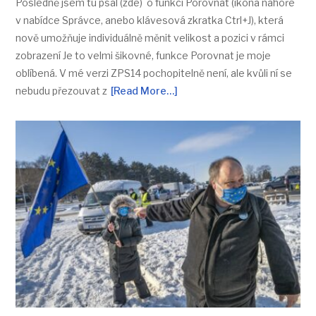
Posledně jsem tu psal (zde) o funkci Porovnat (ikona nahoře
v nabídce Správce, anebo klávesová zkratka Ctrl+J), která
nově umožňuje individuálně měnit velikost a pozici v rámci
zobrazení Je to velmi šikovné, funkce Porovnat je moje
oblíbená. V mé verzi ZPS14 pochopitelně není, ale kvůli ní se
nebudu přezouvat z
[Read More…]