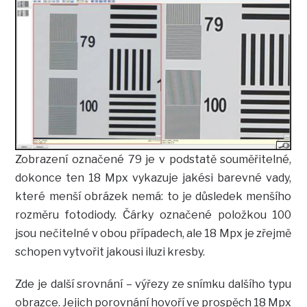
Zobrazení označené 79 je v podstatě souměřitelné,
dokonce ten 18 Mpx vykazuje jakési barevné vady,
které menší obrázek nemá: to je důsledek menšího
rozměru fotodiody. Čárky označené položkou 100
jsou nečitelné v obou případech, ale 18 Mpx je zřejmě
schopen vytvořit jakousi iluzi kresby.
Zde je další srovnání – výřezy ze snímku dalšího typu
obrazce. Jejich porovnání hovoří ve prospěch 18 Mpx