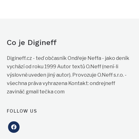
Co je Digineff
Digineff.cz - teď občasník Ondřeje Neffa - jako deník
vychází od roku 1999 Autor textů O.Neff (není-li
výslovně uveden jiný autor). Provozuje O.Neff s.r.o. -
všechna práva vyhrazena Kontakt: ondrejneff
zavináč gmail tečka com
FOLLOW US
facebook