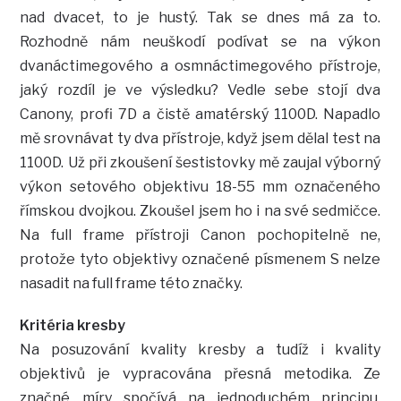
nad dvacet, to je hustý. Tak se dnes má za to.
Rozhodně nám neuškodí podívat se na výkon
dvanáctimegového a osmnáctimegového přístroje,
jaký rozdíl je ve výsledku? Vedle sebe stojí dva
Canony, profi 7D a čistě amatérský 1100D. Napadlo
mě srovnávat ty dva přístroje, když jsem dělal test na
1100D. Už při zkoušení šestistovky mě zaujal výborný
výkon setového objektivu 18-55 mm označeného
římskou dvojkou. Zkoušel jsem ho i na své sedmičce.
Na full frame přístroji Canon pochopitelně ne,
protože tyto objektivy označené písmenem S nelze
nasadit na full frame této značky.
Kritéria kresby
Na posuzování kvality kresby a tudíž i kvality
objektivů je vypracována přesná metodika. Ze
značné míry spočívá na jednoduchém principu.