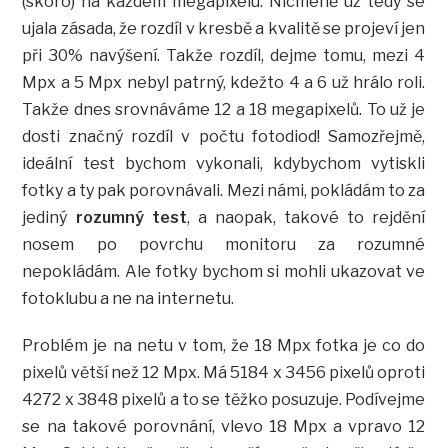
(skoro) na každém megapixelu. Nicméně už tedy se
ujala zásada, že rozdíl v kresbě a kvalitě se projeví jen
při 30% navýšení. Takže rozdíl, dejme tomu, mezi 4
Mpx a 5 Mpx nebyl patrný, kdežto 4 a 6 už hrálo roli.
Takže dnes srovnáváme 12 a 18 megapixelů. To už je
dosti značný rozdíl v počtu fotodiod! Samozřejmě,
ideální test bychom vykonali, kdybychom vytiskli
fotky a ty pak porovnávali. Mezi námi, pokládám to za
jediný
rozumný test
, a naopak, takové to rejdění
nosem po povrchu monitoru za rozumné
nepokládám. Ale fotky bychom si mohli ukazovat ve
fotoklubu a ne na internetu.
Problém je na netu v tom, že 18 Mpx fotka je co do
pixelů větší než 12 Mpx. Má 5184 x 3456 pixelů oproti
4272 x 3848 pixelů a to se těžko posuzuje. Podívejme
se na takové porovnání, vlevo 18 Mpx a vpravo 12