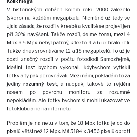
Kolik mega
V historických dobách kolem roku 2000 záleželo
(skoro) na každém megapixelu. Nicméně už tedy se
ujala zásada, že rozdíl v kresbě a kvalitě se projeví jen
při 30% navýšení. Takže rozdíl, dejme tomu, mezi 4
Mpx a 5 Mpx nebyl patrný, kdežto 4 a 6 už hrálo roli.
Takže dnes srovnáváme 12 a 18 megapixelů. To už je
dosti značný rozdíl v počtu fotodiod! Samozřejmě,
ideální test bychom vykonali, kdybychom vytiskli
fotky a ty pak porovnávali. Mezi námi, pokládám to za
jediný
rozumný test
, a naopak, takové to rejdění
nosem po povrchu monitoru za rozumné
nepokládám. Ale fotky bychom si mohli ukazovat ve
fotoklubu a ne na internetu.
Problém je na netu v tom, že 18 Mpx fotka je co do
pixelů větší než 12 Mpx. Má 5184 x 3456 pixelů oproti