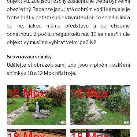
objektivu. Zde jsou rozdíly zásadní a je třeba být velmi
obezřetný. Recenze jsou jistě dobrým vodítkem, ale je
třeba brát v potaz i subjektivní faktor, co se nám líbí a
co ne, jakou máme představu a co chceme
odmítnout. Z počtu megapixelů nad 10 se nestřílí, ale
objektivy musíme vybírat velmi pečlivě.
Srovnávací snímky
Udělejte si obrázek sami, zde jsou v plném rozlišení
snímky z 18 a 12 Mpx přístroje.