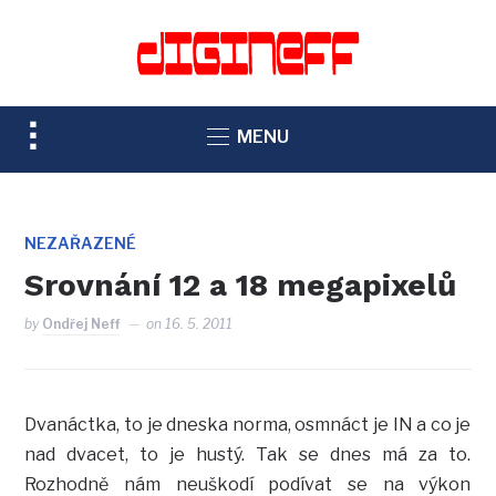
TOGGLE
MENU
SIDEBAR
&
NAVIGATION
NEZAŘAZENÉ
Srovnání 12 a 18 megapixelů
by
Ondřej Neff
on
16. 5. 2011
Dvanáctka, to je dneska norma, osmnáct je IN a co je
nad dvacet, to je hustý. Tak se dnes má za to.
Rozhodně nám neuškodí podívat se na výkon