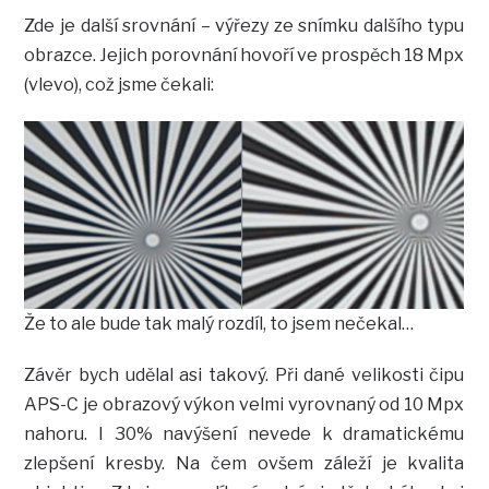
Zde je další srovnání – výřezy ze snímku dalšího typu
obrazce. Jejich porovnání hovoří ve prospěch 18 Mpx
(vlevo), což jsme čekali:
Že to ale bude tak malý rozdíl, to jsem nečekal…
Závěr bych udělal asi takový. Při dané velikosti čipu
APS-C je obrazový výkon velmi vyrovnaný od 10 Mpx
nahoru. I 30% navýšení nevede k dramatickému
zlepšení kresby. Na čem ovšem záleží je kvalita