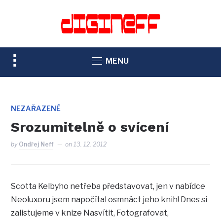
TOGGLE
MENU
SIDEBAR
&
NAVIGATION
NEZAŘAZENÉ
Srozumitelně o svícení
by
Ondřej Neff
on
13. 12. 2012
Scotta Kelbyho netřeba představovat, jen v nabídce
Neoluxoru jsem napočítal osmnáct jeho knih! Dnes si
zalistujeme v knize Nasvítit, Fotografovat,