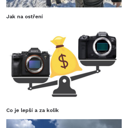
Jak na ostření
Co je lepší a za kolik