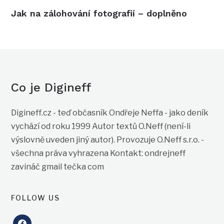
Jak na zálohování fotografií – doplněno
Co je Digineff
Digineff.cz - teď občasník Ondřeje Neffa - jako deník
vychází od roku 1999 Autor textů O.Neff (není-li
výslovně uveden jiný autor). Provozuje O.Neff s.r.o. -
všechna práva vyhrazena Kontakt: ondrejneff
zavináč gmail tečka com
FOLLOW US
facebook