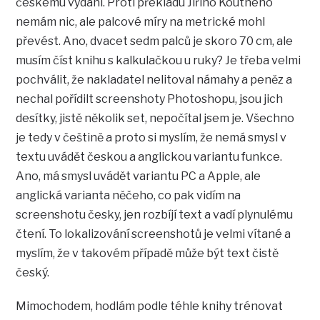
českému vydání. Proti překladu Jiřího Koutného
nemám nic, ale palcové míry na metrické mohl
převést. Ano, dvacet sedm palců je skoro 70 cm, ale
musím číst knihu s kalkulačkou u ruky? Je třeba velmi
pochválit, že nakladatel nelitoval námahy a peněz a
nechal pořídilt screenshoty Photoshopu, jsou jich
desítky, jistě několik set, nepočítal jsem je. Všechno
je tedy v češtině a proto si myslím, že nemá smysl v
textu uvádět českou a anglickou variantu funkce.
Ano, má smysl uvádět variantu PC a Apple, ale
anglická varianta něčeho, co pak vidím na
screenshotu česky, jen rozbíjí text a vadí plynulému
čtení. To lokalizování screenshotů je velmi vítané a
myslím, že v takovém případě může být text čistě
český.
Mimochodem, hodlám podle téhle knihy trénovat