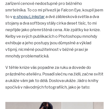
zařízení cenově nedostupné pro běžného
smrtelníka. To co mi přivezli je Falcon Eye, koupil jsem
to v
e-shopu Linkstar
a dvě záblesková světla a dva
stojany a dva softboxy stály cirka deset tisíc, to mi
nepřijde jako přemrštěná cena. Ale zpátky ke knize.
Kelby ve svých publikacích o Photoshopu mnohdy
exhibuje a jeho postupy jsou důmyslné a výklad
vtipný, nicméně použitelnost v běžné praxi je
mnohdy problematická.
V téhle knize vás popadne za ruku a dovede do
prázdného ateliéru. Posadí slečnu na židli, začne svítit
a ukáže vám jak to dělá. Doslova ukáže. Jádro knihy
spočívá v návodných fotografiích, jako je tato: