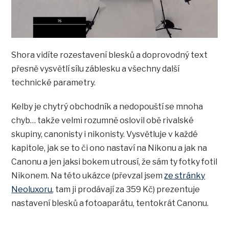
Shora vidíte rozestavení blesků a doprovodný text
přesně vysvětlí sílu záblesku a všechny další
technické parametry.
Kelby je chytrý obchodník a nedopouští se mnoha
chyb… takže velmi rozumně oslovil obě rivalské
skupiny, canonisty i nikonisty. Vysvětluje v každé
kapitole, jak se to či ono nastaví na Nikonu a jak na
Canonu a jen jaksi bokem utrousí, že sám ty fotky fotil
Nikonem. Na této ukázce (převzal jsem
ze stránky
Neoluxoru
, tam ji prodávají za 359 Kč) prezentuje
nastavení blesků a fotoaparátu, tentokrát Canonu.