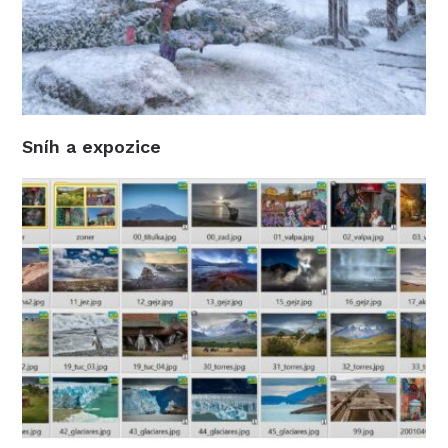
Sníh a expozice