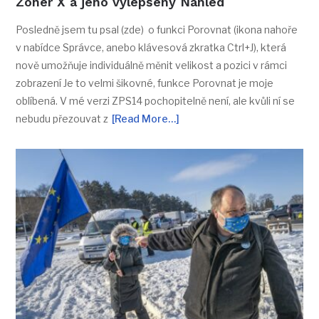
Zoner X a jeho vylepšený Náhled
Posledně jsem tu psal (zde) o funkci Porovnat (ikona nahoře
v nabídce Správce, anebo klávesová zkratka Ctrl+J), která
nově umožňuje individuálně měnit velikost a pozici v rámci
zobrazení Je to velmi šikovné, funkce Porovnat je moje
oblíbená. V mé verzi ZPS14 pochopitelně není, ale kvůli ní se
nebudu přezouvat z
[Read More…]