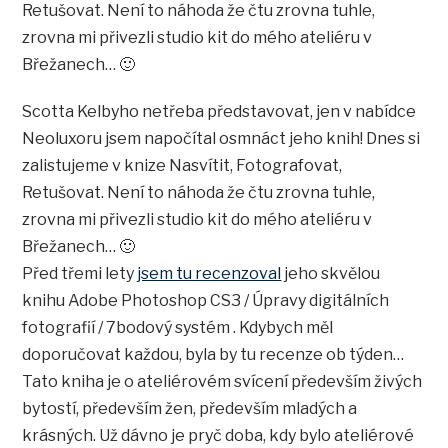
Retušovat. Není to náhoda že čtu zrovna tuhle,
zrovna mi přivezli studio kit do mého ateliéru v
Břežanech… 🙂
Scotta Kelbyho netřeba představovat, jen v nabídce
Neoluxoru jsem napočítal osmnáct jeho knih! Dnes si
zalistujeme v knize Nasvítit, Fotografovat,
Retušovat. Není to náhoda že čtu zrovna tuhle,
zrovna mi přivezli studio kit do mého ateliéru v
Břežanech… 🙂
Před třemi lety
jsem tu recenzoval
jeho skvělou
knihu Adobe Photoshop CS3 / Úpravy digitálních
fotografií / 7bodový systém . Kdybych měl
doporučovat každou, byla by tu recenze ob týden…
Tato kniha je o ateliérovém svícení především živých
bytostí, především žen, především mladých a
krásných. Už dávno je pryč doba, kdy bylo ateliérové