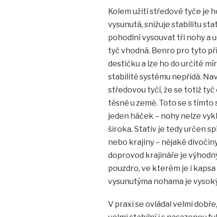
Kolem užití středové tyče je 
vysunutá, snižuje stabilitu st
pohodlní vysouvat tři nohy a ud
tyč vhodná. Benro pro tyto př
destičku a lze ho do určité mír
stabilitě systému nepřidá. Naví
středovou tyčí, že se totiž tyč
těsně u země. Toto se s tímto
jeden háček – nohy nelze vykl
široka. Stativ je tedy určen s
nebo krajiny – nějaké divočiny
doprovod krajináře je výhodný.
pouzdro, ve kterém je i kapsa 
vysunutýma nohama je vysoký
V praxi se ovládal velmi dobře