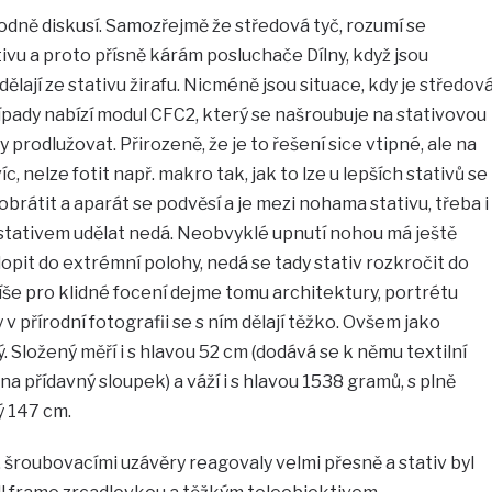
hodně diskusí. Samozřejmě že středová tyč, rozumí se
ativu a proto přísně kárám posluchače Dílny, když jsou
ělají ze stativu žirafu. Nicméně jsou situace, kdy je středov
ípady nabízí modul CFC2, který se našroubuje na stativovou
y prodlužovat. Přirozeně, že je to řešení sice vtipné, ale na
c, nelze fotit např. makro tak, jak to lze u lepších stativů se
 obrátit a aparát se podvěsí a je mezi nohama stativu, třeba i
 stativem udělat nedá. Neobvyklé upnutí nohou má ještě
opit do extrémní polohy, nedá se tady stativ rozkročit do
píše pro klidné focení dejme tomu architektury, portrétu
 v přírodní fotografii se s ním dělají těžko. Ovšem jako
 Složený měří i s hlavou 52 cm (dodává se k němu textilní
na přídavný sloupek) a váží i s hlavou 1538 gramů, s plně
 147 cm.
, šroubovacími uzávěry reagovaly velmi přesně a stativ byl