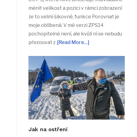
měnit velikost a pozici v rámci zobrazení
Je to velmi šikovné, funkce Porovnat je
moje oblíbená. V mé verzi ZPS14
pochopitelně není, ale kvůli ní se nebudu
přezouvat z
[Read More…]
Jak na ostření