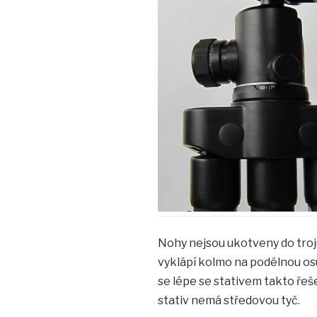
Nohy nejsou ukotveny do trojú
vyklápí kolmo na podélnou osu,
se lépe se stativem takto ře
stativ nemá středovou tyč.