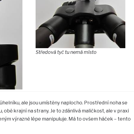
Středová tyč tu nemá místo
helníku, ale jsou umístěny naplocho. Prostřední noha se
 obě krajní na strany. Je to zdánlivá maličkost, ale v praxi
šeným výrazně lépe manipuluje. Má to ovšem háček – tento