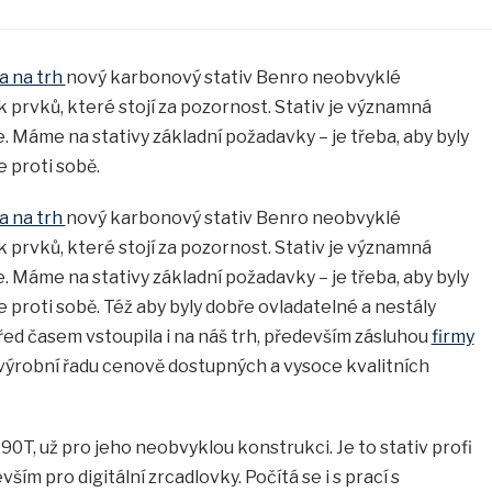
a na trh
nový karbonový stativ Benro neobvyklé
 prvků, které stojí za pozornost. Stativ je významná
. Máme na stativy základní požadavky – je třeba, aby byly
e proti sobě.
a na trh
nový karbonový stativ Benro neobvyklé
 prvků, které stojí za pozornost. Stativ je významná
. Máme na stativy základní požadavky – je třeba, aby byly
 proti sobě. Též aby byly dobře ovladatelné a nestály
řed časem vstoupila i na náš trh, především zásluhou
firmy
u výrobní řadu cenově dostupných a vysoce kvalitních
90T, už pro jeho neobvyklou konstrukci. Je to stativ profi
ším pro digitální zrcadlovky. Počítá se i s prací s