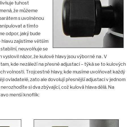
livňuje tuhost
namená, že můžeme
aparátem s uvolněnou
anipulovat a tímto
e odpor, jaký bude
 hlavu zajistíme větším
stabilní, neuvolňuje se
 vyslovil názor, že kulové hlavy jsou výborné na . V
 tam, kde nezáleží na přesné adjustaci – týká se to kulových
jich volnosti. Trojcestné hlavy, kde musíme uvolňovat každý
něji ovladatelé, zato ale dovolují přesnější adjustaci v jednom
nerozhodíte si dva zbývající, což kulová hlava dělá. Na
ravo menší knoflík: