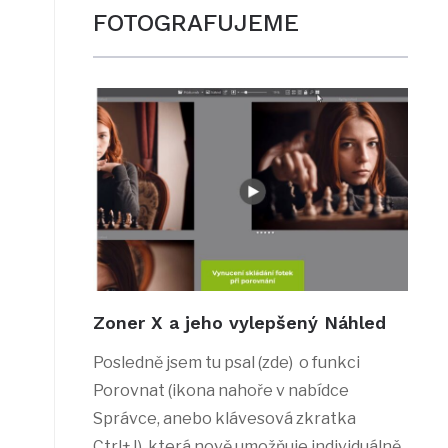
FOTOGRAFUJEME
Zoner X a jeho vylepšený Náhled
Posledně jsem tu psal (zde) o funkci
Porovnat (ikona nahoře v nabídce
Správce, anebo klávesová zkratka
Ctrl+J), která nově umožňuje individuálně