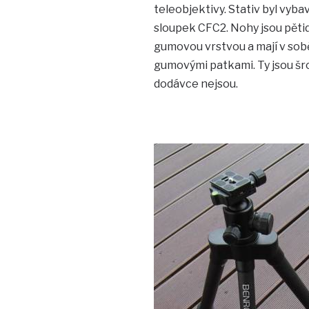
teleobjektivy. Stativ byl vyb
sloupek CFC2. Nohy jsou pětid
gumovou vrstvou a mají v sobě
gumovými patkami. Ty jsou šro
dodávce nejsou.