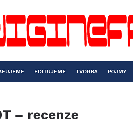
AFUJEME
EDITUJEME
TVORBA
POJMY
0T – recenze