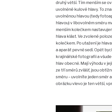
druhý větší. Tím menším se ov
uvolněné kulové hlavy. To z
uvolněnou hlavou (tedy foto
hlavou) v libovolném směru m
menším kolečkem nastavujem
hlava klást. Ve zvolené poloze
kolečkem. Po utažení je hlava 
a aparát pevně sedí. Opět bych
krajinářské fotografii a všude
hlav obecně. Mají výhodu v je
ze tří směrů zvlášť, jsou obtíž
směru – uvolníte jeden směr a 
obrázku vlevo je ten větší, vp