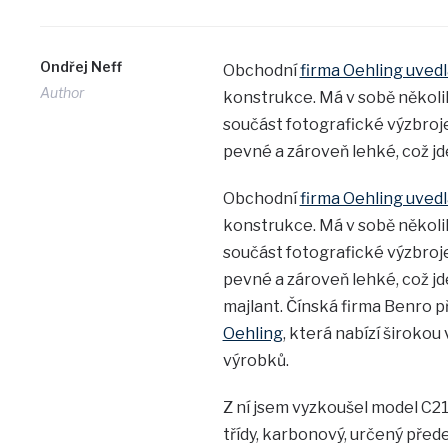
Ondřej Neff
Obchodní
firma Oehling uvedl
Author
konstrukce. Má v sobě několik
součást fotografické výzbroje
pevné a zároveň lehké, což jd
Obchodní
firma Oehling uvedl
konstrukce. Má v sobě několik
součást fotografické výzbroje
pevné a zároveň lehké, což jde
majlant. Čínská firma Benro p
Oehling
, která nabízí široko
výrobků.
Z ní jsem vyzkoušel model C21
třídy, karbonový, určený předev