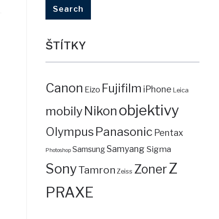
ŠTÍTKY
Canon
Fujifilm
iPhone
Eizo
Leica
objektivy
mobily
Nikon
Panasonic
Olympus
Pentax
Samyang
Sigma
Samsung
Photoshop
Z
Sony
Zoner
Tamron
Zeiss
PRAXE