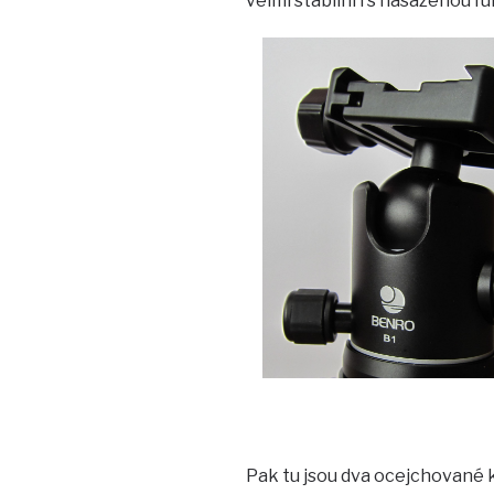
velmi stabilní i s nasazenou 
Pak tu jsou dva ocejchované k