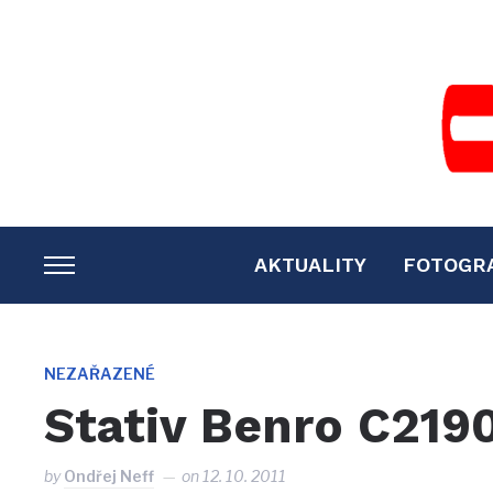
AKTUALITY
FOTOGR
TOGGLE
SIDEBAR
&
NAVIGATION
NEZAŘAZENÉ
Stativ Benro C219
by
Ondřej Neff
on
12. 10. 2011