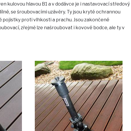
aven kulovou hlavou B1 a v dodávce je i nastavovací středový
ílné, se šroubovacími uzávěry. Ty jsou kryté ochrannou
 pojistky proti vlhkosti a prachu. Jsou zakončené
ubovací, zřejmě lze našroubovat i kovové bodce, ale ty v