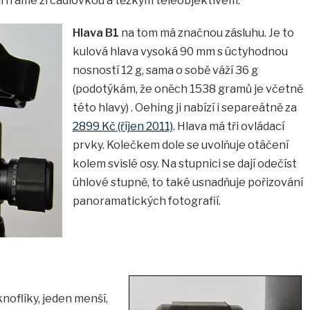
full frame zrcadlovkou a těžkým teleobjektivem.
Hlava B1
na tom má značnou zásluhu. Je to
kulová hlava vysoká 90 mm s úctyhodnou
nosností 12 g, sama o sobě váží 36 g
(podotýkám, že oněch 1538 gramů je včetně
této hlavy) . Oehing ji nabízí i separeátně za
2899 Kč (říjen 2011)
. Hlava má tři ovládací
prvky. Kolečkem dole se uvolňuje otáčení
kolem svislé osy. Na stupnici se dají odečíst
úhlové stupně, to také usnadňuje pořizování
panoramatických fotografií.
noflíky, jeden menší,