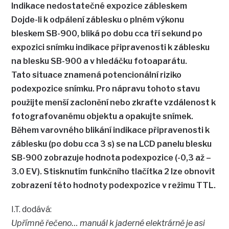
Indikace nedostatečné expozice zábleskem
Dojde-li k odpálení záblesku o plném výkonu
bleskem SB-900, bliká po dobu cca tří sekund po
expozici snímku indikace připravenosti k záblesku
na blesku SB-900 a v hledáčku fotoaparátu.
Tato situace znamená potencionální riziko
podexpozice snímku. Pro nápravu tohoto stavu
použijte menší zaclonění nebo zkraťte vzdálenost k
fotografovanému objektu a opakujte snímek.
Během varovného blikání indikace připravenosti k
záblesku (po dobu cca 3 s) se na LCD panelu blesku
SB-900 zobrazuje hodnota podexpozice (-0,3 až –
3.0 EV). Stisknutím funkčního tlačítka 2 lze obnovit
zobrazení této hodnoty podexpozice v režimu TTL.
I.T. dodává:
Upřímně řečeno… manuál k jaderné elektrárně je asi