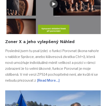
Zoner X a jeho vylepšený Náhled
Posledně jsem tu psal (zde) o funkci Porovnat (ikona nahoře
v nabídce Správce, anebo klávesová zkratka Ctrl+J), která
nově umožňuje individuálně měnit velikost a pozici v rámci
zobrazení Je to velmi šikovné, funkce Porovnat je moje
oblíbená. V mé verzi ZPS14 pochopitelně není, ale kvůli ní se
nebudu přezouvat z
[Read More…]