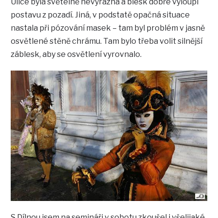
Ulice byla světelně nevýrazná a blesk dobře vyloupl
postavu z pozadí. Jiná, v podstatě opačná situace
nastala při pózování masek – tam byl problém v jasně
osvětlené stěně chrámu. Tam bylo třeba volit silnější
záblesk, aby se osvětlení vyrovnalo.
S Dílnou jsem na semináři v sobotu zkoušel i všelijaké