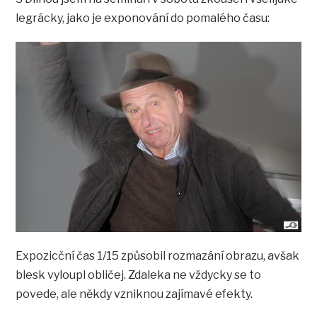
legrácky, jako je exponování do pomalého času:
Expozicční čas 1/15 způsobil rozmazání obrazu, avšak
blesk vyloupl obličej. Zdaleka ne vždycky se to
povede, ale někdy vzniknou zajímavé efekty.