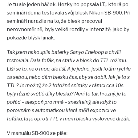
Je tu ale jeden háček. Hezky ho popsala I.T.,. která po
semináři doma testovala svůj blesk Nikon SB-900. Při
semináři narazila na to, že blesk pracoval
nerovnoměrně, byly velké rozdíly v intenzitě, jako by
pokaždé blýskl jinak.
Tak jsem nakoupila baterky Sanyo Eneloop a chvíli
testovala. Dala foťák, na stativ a blesk do TTL režimu.
Liší se to, ne o moc, ale liší. A je jedno, jestli fotím rychle
za sebou, nebo dám blesku čas, aby se dobil. Jak je to s
TTL? Je možný, že 2 totožné snímky v rámci cca 10s
byly různě světlé díky blesku? Není to tak hrozný, je to
pořád – alespoň pro mně – snesitelný, ale když to
porovnám s automatikou která měří expozici ve
foťáku, ta je oproti TTL v mém blesku vysloveně držák.
V manuálu SB-900 se píše: