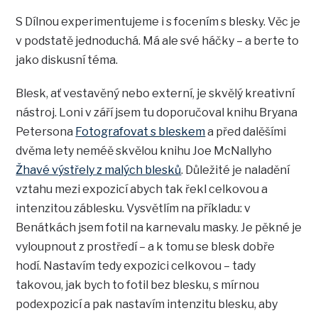
S Dílnou experimentujeme i s focením s blesky. Věc je
v podstatě jednoduchá. Má ale své háčky – a berte to
jako diskusní téma.
Blesk, ať vestavěný nebo externí, je skvělý kreativní
nástroj. Loni v září jsem tu doporučoval knihu Bryana
Petersona
Fotografovat s bleskem
a před dalěšími
dvěma lety neméě skvělou knihu Joe McNallyho
Žhavé výstřely z malých blesků
. Důležité je naladění
vztahu mezi expozicí abych tak řekl celkovou a
intenzitou záblesku. Vysvětlím na příkladu: v
Benátkách jsem fotil na karnevalu masky. Je pěkné je
vyloupnout z prostředí – a k tomu se blesk dobře
hodí. Nastavím tedy expozici celkovou – tady
takovou, jak bych to fotil bez blesku, s mírnou
podexpozicí a pak nastavím intenzitu blesku, aby