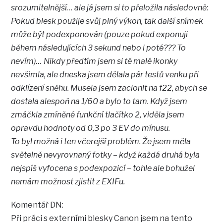
srozumitelnější… ale já jsem si to přeložila následovně:
Pokud blesk použije svůj plný výkon, tak další snímek
může být podexponován (pouze pokud exponuji
během následujících 3 sekund nebo i poté??? To
nevím)… Nikdy předtím jsem si té malé ikonky
nevšimla, ale dneska jsem dělala pár testů venku při
odklízení sněhu. Musela jsem zaclonit na f22, abych se
dostala alespoň na 1/60 a bylo to tam. Když jsem
zmáčkla zmíněné funkční tlačítko 2, viděla jsem
opravdu hodnoty od 0,3 po 3 EV do mínusu.
To byl možná i ten včerejší problém. Že jsem měla
světelně nevyrovnaný fotky – když každá druhá byla
nejspíš vyfocena s podexpozicí – tohle ale bohužel
nemám možnost zjistit z EXIFu.
Komentář DN:
Při práci s externími blesky Canon jsem na tento