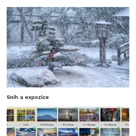
Sníh a expozice