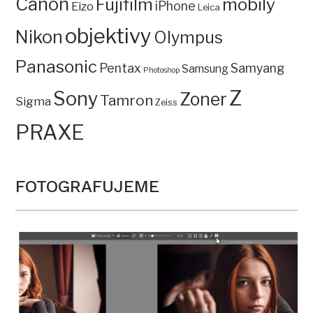
Canon
mobily
Fujifilm
iPhone
Eizo
Leica
objektivy
Nikon
Olympus
Panasonic
Pentax
Samyang
Samsung
Photoshop
Z
Sony
Zoner
Tamron
Sigma
Zeiss
PRAXE
FOTOGRAFUJEME