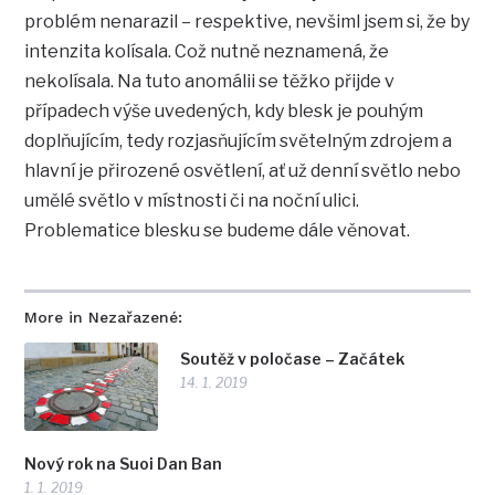
problém nenarazil – respektive, nevšiml jsem si, že by
intenzita kolísala. Což nutně neznamená, že
nekolísala. Na tuto anomálii se těžko přijde v
případech výše uvedených, kdy blesk je pouhým
doplňujícím, tedy rozjasňujícím světelným zdrojem a
hlavní je přirozené osvětlení, ať už denní světlo nebo
umělé světlo v místnosti či na noční ulici.
Problematice blesku se budeme dále věnovat.
More in Nezařazené:
Soutěž v poločase – Začátek
14. 1. 2019
Nový rok na Suoi Dan Ban
1. 1. 2019