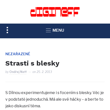
TOGGLE
MENU
SIDEBAR
&
NAVIGATION
NEZAŘAZENÉ
Strasti s blesky
by
Ondřej Neff
on
25. 2. 2013
S Dílnou experimentujeme i s focením s blesky. Věc je
v podstatě jednoduchá. Má ale své háčky – a berte to
jako diskusní téma.