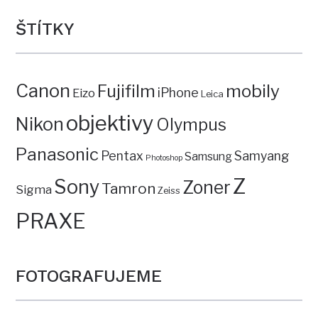
ŠTÍTKY
Canon
mobily
Fujifilm
iPhone
Eizo
Leica
objektivy
Nikon
Olympus
Panasonic
Pentax
Samyang
Samsung
Photoshop
Z
Sony
Zoner
Tamron
Sigma
Zeiss
PRAXE
FOTOGRAFUJEME