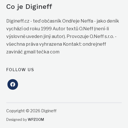
Co je Digineff
Digineff.cz - teď občasník Ondřeje Neffa - jako deník
vychází od roku 1999 Autor textů O.Neff (není-li
výslovně uveden jiný autor). Provozuje O.Neff s.r.o. -
všechna práva vyhrazena Kontakt: ondrejneff
zavináč gmail tečka com
FOLLOW US
facebook
Copyright © 2026 Digineff
Designed by
WPZOOM