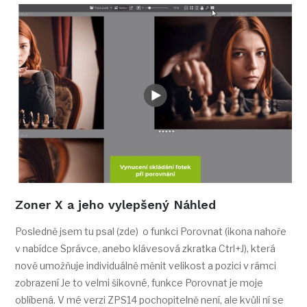
Zoner X a jeho vylepšený Náhled
Posledně jsem tu psal (zde) o funkci Porovnat (ikona nahoře
v nabídce Správce, anebo klávesová zkratka Ctrl+J), která
nově umožňuje individuálně měnit velikost a pozici v rámci
zobrazení Je to velmi šikovné, funkce Porovnat je moje
oblíbená. V mé verzi ZPS14 pochopitelně není, ale kvůli ní se