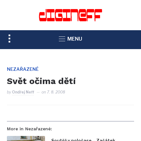
TOGGLE
MENU
SIDEBAR
&
NAVIGATION
NEZAŘAZENÉ
Svět očima dětí
by
Ondřej Neff
on
7. 8. 2008
More in Nezařazené:
Soutěž v poločase – Začátek