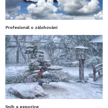
Profesionál o zálohování
Sníh a expozice