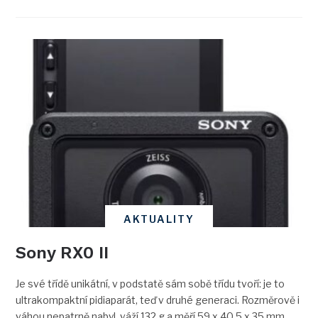
AKTUALITY
Sony RX0 II
Je své třídě unikátní, v podstatě sám sobě třídu tvoří: je to
ultrakompaktní pidiaparát, teď v druhé generaci. Rozměrově i
váhou nepatrně nabyl, váží 132 g a měří 59 x 40,5 x 35 mm,