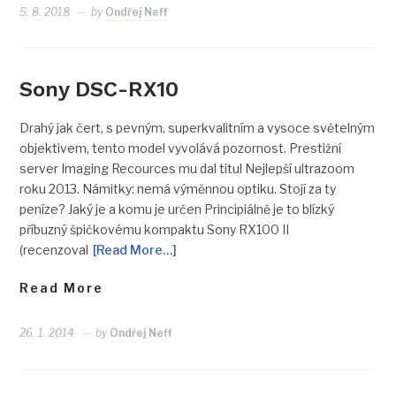
5. 8. 2018
by
Ondřej Neff
Sony DSC-RX10
Drahý jak čert, s pevným, superkvalitním a vysoce světelným
objektivem, tento model vyvolává pozornost. Prestižní
server Imaging Recources mu dal titul Nejlepší ultrazoom
roku 2013. Námitky: nemá výměnnou optiku. Stojí za ty
peníze? Jaký je a komu je určen Principiálně je to blízký
příbuzný špičkovému kompaktu Sony RX100 II
(recenzoval
[Read More…]
Read More
26. 1. 2014
by
Ondřej Neff