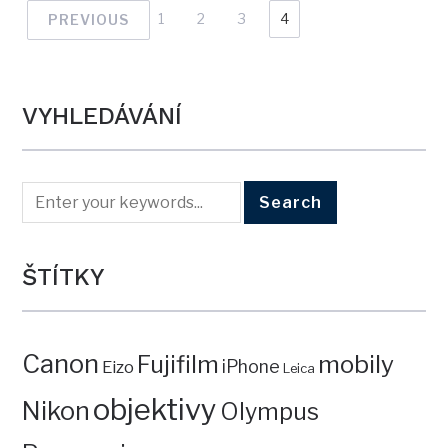
1
2
3
4
PREVIOUS
VYHLEDÁVÁNÍ
ŠTÍTKY
Canon
mobily
Fujifilm
iPhone
Eizo
Leica
objektivy
Nikon
Olympus