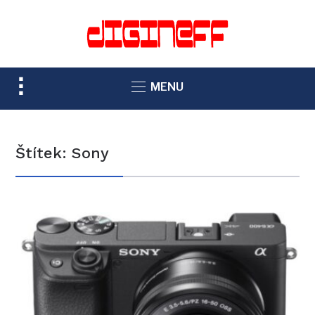
TOGGLE
MENU
SIDEBAR
&
NAVIGATION
Štítek:
Sony