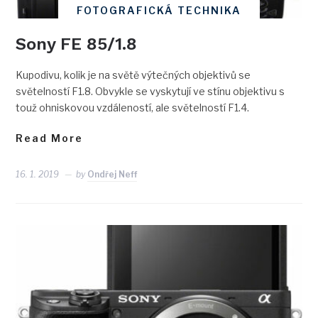
FOTOGRAFICKÁ TECHNIKA
Sony FE 85/1.8
Kupodivu, kolik je na světě výtečných objektivů se
světelností F1.8. Obvykle se vyskytují ve stínu objektivu s
touž ohniskovou vzdáleností, ale světelností F1.4.
Read More
16. 1. 2019
by
Ondřej Neff