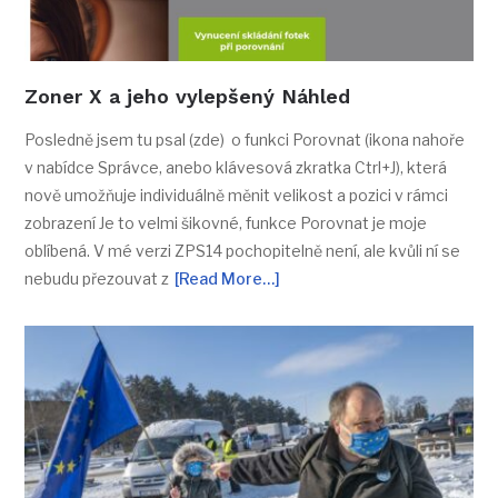
Zoner X a jeho vylepšený Náhled
Posledně jsem tu psal (zde) o funkci Porovnat (ikona nahoře
v nabídce Správce, anebo klávesová zkratka Ctrl+J), která
nově umožňuje individuálně měnit velikost a pozici v rámci
zobrazení Je to velmi šikovné, funkce Porovnat je moje
oblíbená. V mé verzi ZPS14 pochopitelně není, ale kvůli ní se
nebudu přezouvat z
[Read More…]