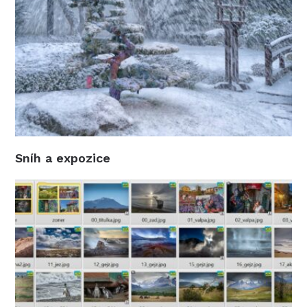
Sníh a expozice