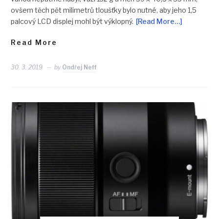
ovšem těch pět milimetrů tloušťky bylo nutné, aby jeho 1,5
palcový LCD displej mohl být výklopný.
[Read More…]
Read More
30. 3. 2019
by
Ondřej Neff