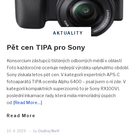
AKTUALITY
Pět cen TIPA pro Sony
Konsorcium zástupců tištěných odborných médií v oblasti
Foto každoročně oceňuje nejlepší výrobky uplynulého období.
Sony získala letos pět cen. V kategorii expertních APS-C
fotoaparátů TIPA ocenila Alphu 6400 – psal jsem o ní zde. V
kategorii kompaktních superzoomů to je Sony RX100VI,
poslední inkarnace řady, která měla mimořádný úspěch
od
[Read More…]
Read More
10. 4. 2019
by
Ondřej Neff