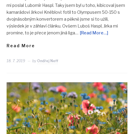
mi poslal Lubomír Haspl. Taky jsem byl u toho, kibicoval jsem
kamarádovi Jirkovi Knéblovi: fotil to Olympusem 50-150 s
dvojnásobným konvertorem a pěkně jsme si to užili,
výsledek je v záhlaví článku. Ovšem Luboš Haspl, Jirka mi
promine, to je přece jenom jiná liga…
[Read More…]
Read More
18. 7. 2019
by
Ondřej Neff