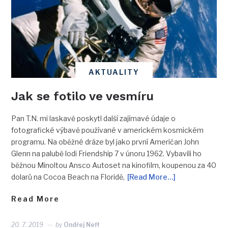
AKTUALITY
Jak se fotilo ve vesmíru
Pan T.N. mi laskavě poskytl další zajímavé údaje o
fotografické výbavě používané v americkém kosmickém
programu. Na oběžné dráze byl jako první Američan John
Glenn na palubě lodi Friendship 7 v únoru 1962. Vybavili ho
běžnou Minoltou Ansco Autoset na kinofilm, koupenou za 40
dolarů na Cocoa Beach na Floridě,
[Read More…]
Read More
20. 7. 2019
by
Ondřej Neff