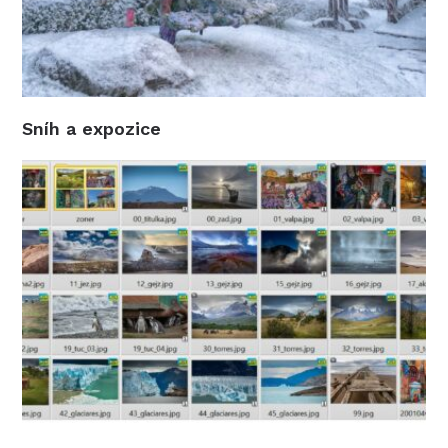
Sníh a expozice