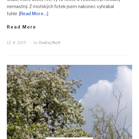
nemastný. Z mořských fotek jsem nakonec vyhrabal
tuhle
[Read More…]
Read More
12. 8. 2019
by
Ondřej Neff