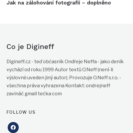
Jak na zálohování fotografií – doplněno
Co je Digineff
Digineff.cz - teď občasník Ondřeje Neffa - jako deník
vychází od roku 1999 Autor textů O.Neff (není-li
výslovně uveden jiný autor). Provozuje O.Neff s.r.o. -
všechna práva vyhrazena Kontakt: ondrejneff
zavináč gmail tečka com
FOLLOW US
facebook