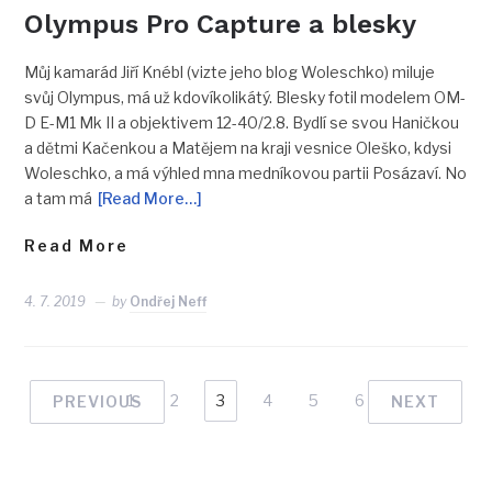
Olympus Pro Capture a blesky
Můj kamarád Jiří Knébl (vizte jeho blog Woleschko) miluje
svůj Olympus, má už kdovíkolikátý. Blesky fotil modelem OM-
D E-M1 Mk II a objektivem 12-40/2.8. Bydlí se svou Haničkou
a dětmi Kačenkou a Matějem na kraji vesnice Oleško, kdysi
Woleschko, a má výhled mna medníkovou partii Posázaví. No
a tam má
[Read More…]
Read More
4. 7. 2019
by
Ondřej Neff
1
2
3
4
5
6
PREVIOUS
NEXT