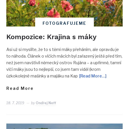
FOTOGRAFUJEME
Kompozice: Krajina s máky
Asi už si myslíte, že to s těmi máky přeháním, ale opravdu je
to náhoda. Článek o vlčích mácích byl zařazený ještě před tím,
než jsem navštívil německý ostrov Rujána – a upřímně, tamní
vlčí máky jsou to nejlepší, co jsem tam viděl (krom
úzkokolejné mašinky a majáku na Kap
[Read More…]
Read More
18. 7. 2019
by
Ondřej Neff