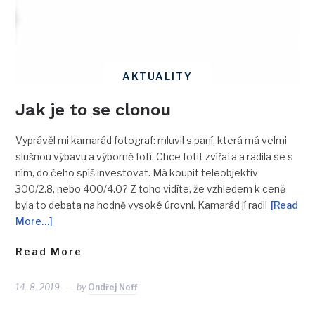
AKTUALITY
Jak je to se clonou
Vyprávěl mi kamarád fotograf: mluvil s paní, která má velmi
slušnou výbavu a výborně fotí. Chce fotit zvířata a radila se s
ním, do čeho spíš investovat. Má koupit teleobjektiv
300/2.8, nebo 400/4.0? Z toho vidíte, že vzhledem k ceně
byla to debata na hodně vysoké úrovni. Kamarád jí radil
[Read
More…]
Read More
14. 8. 2019
by
Ondřej Neff