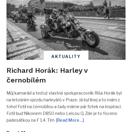
AKTUALITY
Richard Horák: Harley v
černobílém
Můj kamarád a teď už vlastně spolupracovník Ríša Horák byl
na letošním sjezdu harleyářů v Praze. Já byl línej a to mám z
toho! Fotil na černobílou a tady máme pár fotek na inspiraci.
Fotil buď Nikonem D850 nebo Leicou Q. Zde je to foceno
padesátkou na F 1.4. Tím
[Read More…]