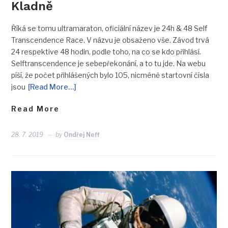
Kladně
Říká se tomu ultramaraton, oficiální název je 24h & 48 Self
Transcendence Race. V názvu je obsaženo vše. Závod trvá
24 respektive 48 hodin, podle toho, na co se kdo přihlásí.
Selftranscendence je sebepřekonání, a to tu jde. Na webu
píší, že počet přihlášených bylo 105, nicméně startovní čísla
jsou
[Read More…]
Read More
28. 7. 2019
by
Ondřej Neff