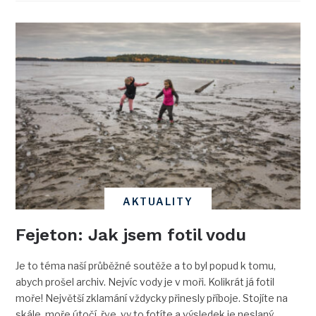
AKTUALITY
Fejeton: Jak jsem fotil vodu
Je to téma naší průběžné soutěže a to byl popud k tomu,
abych prošel archiv. Nejvíc vody je v moři. Kolikrát já fotil
moře! Největší zklamání vždycky přinesly příboje. Stojíte na
skále, moře útočí, řve, vy to fotíte a výsledek je neslaný