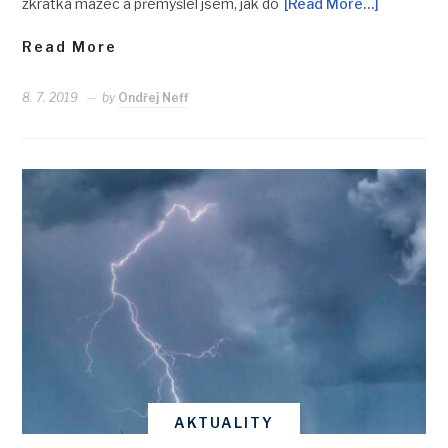
zkrátka mazec a přemýšlel jsem, jak do
[Read More…]
Read More
8. 7. 2019
by
Ondřej Neff
AKTUALITY