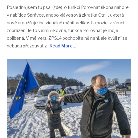
Posledně jsem tu psal (zde) o funkci Porovnat (ikona nahoře
v nabídce Správce, anebo klávesová zkratka Ctrl+J), která
nově umožňuje individuálně měnit velikost a pozici v rámci
zobrazení Je to velmi šikovné, funkce Porovnat je moje
oblíbená. V mé verzi ZPS14 pochopitelně není, ale kvůli ní se
nebudu přezouvat z
[Read More…]