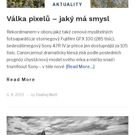
AKTUALITY
Válka pixelů – jaký má smysl
Rekordmanem v oboru jakž takž cenově myslitelných
fotoaparátů je stomegový Fujifilm GFX 100 (285 tisíc),
šedesátimegový Sony A7R IV je přece jen dostupnější za 105
tisíc. Canon jemuž dramaticky klesá zisk podle posledních
prognóz chystá nový model svého erka a měl by snad i
trumfnout Sony – v těle nové
[Read More…]
Read More
6. 8. 2019
by
Ondřej Neff