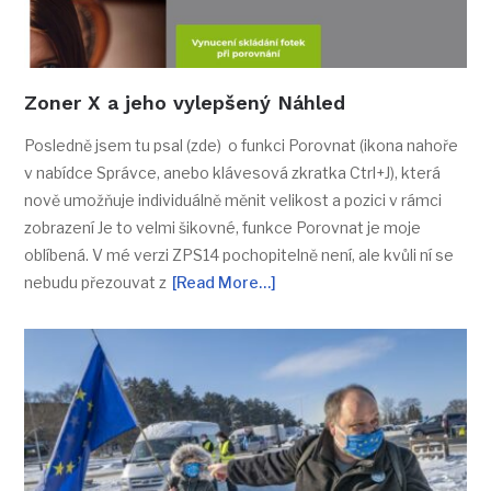
Zoner X a jeho vylepšený Náhled
Posledně jsem tu psal (zde) o funkci Porovnat (ikona nahoře
v nabídce Správce, anebo klávesová zkratka Ctrl+J), která
nově umožňuje individuálně měnit velikost a pozici v rámci
zobrazení Je to velmi šikovné, funkce Porovnat je moje
oblíbená. V mé verzi ZPS14 pochopitelně není, ale kvůli ní se
nebudu přezouvat z
[Read More…]