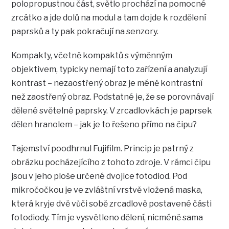
polopropustnou část, světlo prochází na pomocné
zrcátko a jde dolů na modul a tam dojde k rozdělení
paprsků a ty pak pokračují na senzory.
Kompakty, včetně kompaktů s výměnným
objektivem, typicky nemají toto zařízení a analyzují
kontrast – nezaostřený obraz je méně kontrastní
než zaostřený obraz. Podstatné je, že se porovnávají
dělené světelné paprsky. V zrcadlovkách je paprsek
dělen hranolem – jak je to řešeno přímo na čipu?
Tajemství poodhrnul Fujifilm. Princip je patrný z
obrázku pocházejícího z tohoto zdroje. V rámci čipu
jsou v jeho ploše určené dvojice fotodiod. Pod
mikročočkou je ve zvláštní vrstvě vložená maska,
která kryje dvě vůči sobě zrcadlově postavené části
fotodiody. Tím je vysvětleno dělení, nicméně sama