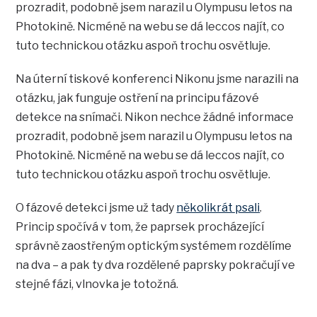
prozradit, podobně jsem narazil u Olympusu letos na
Photokině. Nicméně na webu se dá leccos najít, co
tuto technickou otázku aspoň trochu osvětluje.
Na úterní tiskové konferenci Nikonu jsme narazili na
otázku, jak funguje ostření na principu fázové
detekce na snímači. Nikon nechce žádné informace
prozradit, podobně jsem narazil u Olympusu letos na
Photokině. Nicméně na webu se dá leccos najít, co
tuto technickou otázku aspoň trochu osvětluje.
O fázové detekci jsme už tady
několikrát psali
.
Princip spočívá v tom, že paprsek procházející
správně zaostřeným optickým systémem rozdělíme
na dva – a pak ty dva rozdělené paprsky pokračují ve
stejné fázi, vlnovka je totožná.