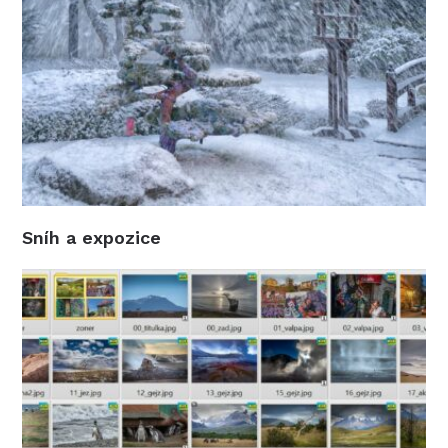
Sníh a expozice