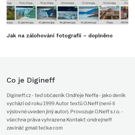
Jak na zálohování fotografií – doplněno
Co je Digineff
Digineff.cz - teď občasník Ondřeje Neffa - jako deník
vychází od roku 1999 Autor textů O.Neff (není-li
výslovně uveden jiný autor). Provozuje O.Neff s.r.o. -
všechna práva vyhrazena Kontakt: ondrejneff
zavináč gmail tečka com