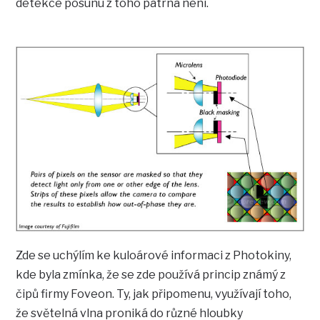
detekce posunu z toho patrná není.
Zde se uchýlím ke kuloárové informaci z Photokiny,
kde byla zmínka, že se zde používá princip známý z
čipů firmy Foveon. Ty, jak připomenu, využívají toho,
že světelná vlna proniká do různé hloubky