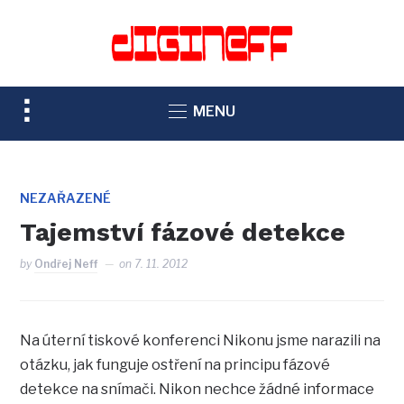
TOGGLE
MENU
SIDEBAR
&
NAVIGATION
NEZAŘAZENÉ
Tajemství fázové detekce
by
Ondřej Neff
on
7. 11. 2012
Na úterní tiskové konferenci Nikonu jsme narazili na
otázku, jak funguje ostření na principu fázové
detekce na snímači. Nikon nechce žádné informace