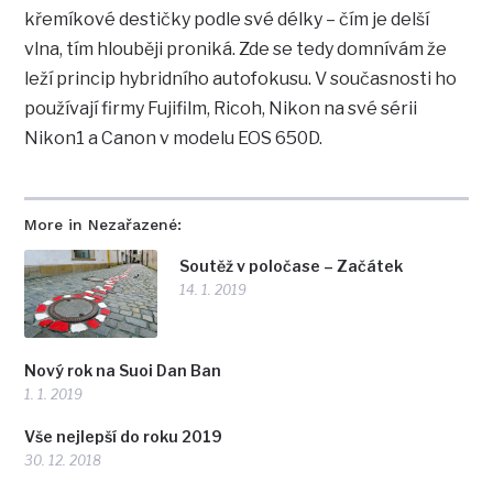
křemíkové destičky podle své délky – čím je delší
vlna, tím hlouběji proniká. Zde se tedy domnívám že
leží princip hybridního autofokusu. V současnosti ho
používají firmy Fujifilm, Ricoh, Nikon na své sérii
Nikon1 a Canon v modelu EOS 650D.
More in Nezařazené:
Soutěž v poločase – Začátek
14. 1. 2019
Nový rok na Suoi Dan Ban
1. 1. 2019
Vše nejlepší do roku 2019
30. 12. 2018