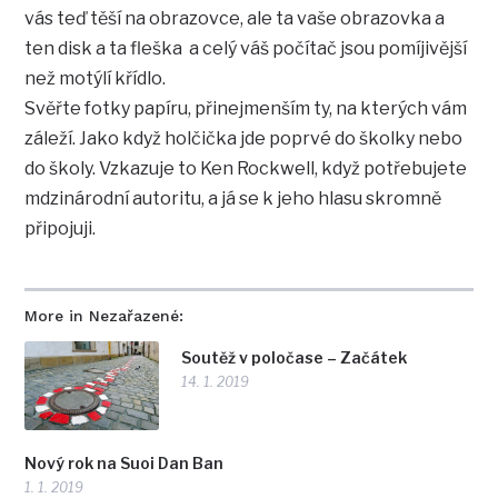
vás teď těší na obrazovce, ale ta vaše obrazovka a
ten disk a ta fleška a celý váš počítač jsou pomíjivější
než motýlí křídlo.
Svěřte fotky papíru, přinejmenším ty, na kterých vám
záleží. Jako když holčička jde poprvé do školky nebo
do školy. Vzkazuje to Ken Rockwell, když potřebujete
mdzinárodní autoritu, a já se k jeho hlasu skromně
připojuji.
More in Nezařazené:
Soutěž v poločase – Začátek
14. 1. 2019
Nový rok na Suoi Dan Ban
1. 1. 2019