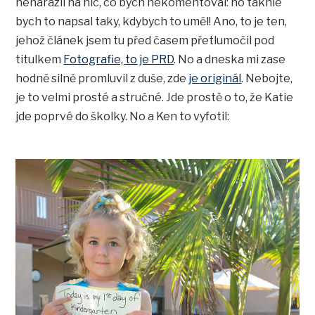
nenarazil na nic, co bych nekomentoval: no takhle
bych to napsal taky, kdybych to uměl! Ano, to je ten,
jehož článek jsem tu před časem přetlumočil pod
titulkem
Fotografie, to je PRD
. No a dneska mi zase
hodně silně promluvil z duše, zde
je originál
. Nebojte,
je to velmi prosté a stručné. Jde prostě o to, že Katie
jde poprvé do školky. No a Ken to vyfotil: