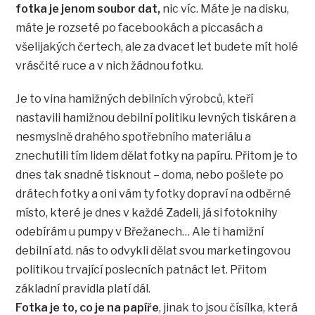
fotka je jenom soubor dat,
nic víc. Máte je na disku,
máte je rozseté po facebookách a piccasách a
všelijakých čertech, ale za dvacet let budete mít holé
vrásčité ruce a v nich žádnou fotku.
Je to vina hamižných debilních výrobců, kteří
nastavili hamižnou debilní politiku levných tiskáren a
nesmyslně drahého spotřebního materiálu a
znechutili tím lidem dělat fotky na papíru. Přitom je to
dnes tak snadné tisknout – doma, nebo pošlete po
drátech fotky a oni vám ty fotky dopraví na odběrné
místo, které je dnes v každé Zadeli, já si fotoknihy
odebírám u pumpy v Břežanech… Ale ti hamižní
debilní atd. nás to odvykli dělat svou marketingovou
politikou trvající poslecních patnáct let. Přitom
základní pravidla platí dál.
Fotka je to, co je na papíře
, jinak to jsou čísílka, která