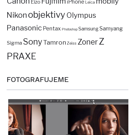
Canon
mobily
Fujifilm
iPhone
Eizo
Leica
objektivy
Nikon
Olympus
Panasonic
Pentax
Samyang
Samsung
Photoshop
Z
Sony
Zoner
Tamron
Sigma
Zeiss
PRAXE
FOTOGRAFUJEME