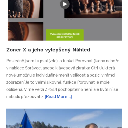
Zoner X a jeho vylepšený Náhled
Posledně jsem tu psal (zde) o funkci Porovnat (ikona nahoře
v nabídce Správce, anebo klávesová zkratka Ctrl+J), která
nově umožňuje individuálně měnit velikost a pozici v rámci
zobrazení Je to velmi šikovné, funkce Porovnat je moje
oblíbená. V mé verzi ZPS14 pochopitelně není, ale kvůli ní se
nebudu přezouvat z
[Read More…]