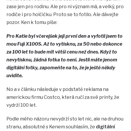
zase jen pro rodinu. Ale pro ni význam má, a velký, pro
rodiče i pro holčičku. Proto se to fotilo. Ale dávejte
pozor. Ken k tomu píše:
Pro Katie byl včerejšek její první den a vyfotil jsem to
mou Fuji X100S. Až to vytisknu, za 50 nebo dokonce
za 100 let to bude mít větší cenu než dnes. Když to
nevytisknu, žádná fotka to není. Jestli máte jenom
digitální fotky, zapomeňte na to, že je ještě někdy
uvidíte.
No a v článku následuje v podstatě reklama na
americkou firmu Costco, která ručí za své printy, že
vydrží 100 let.
Podle mého názoru nevydrží sto let nic, ale na druhou
stranu, absolutně s Kenem souhlasím, že
digitální