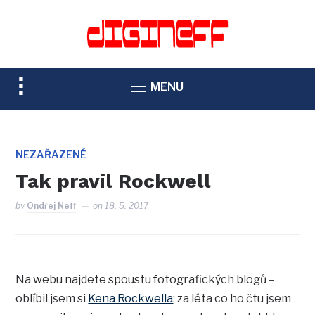
TOGGLE
MENU
SIDEBAR
&
NAVIGATION
NEZAŘAZENÉ
Tak pravil Rockwell
by
Ondřej Neff
on
18. 5. 2017
Na webu najdete spoustu fotografických blogů –
oblíbil jsem si
Kena Rockwella
; za léta co ho čtu jsem