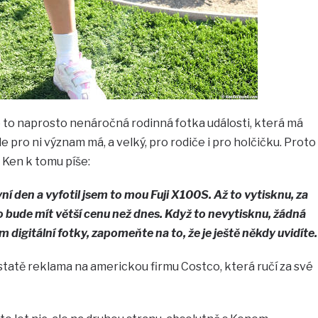
e to naprosto nenáročná rodinná fotka události, která má
e pro ni význam má, a velký, pro rodiče i pro holčičku. Proto
. Ken k tomu píše:
vní den a vyfotil jsem to mou Fuji X100S. Až to vytisknu, za
 bude mít větší cenu než dnes. Když to nevytisknu, žádná
m digitální fotky, zapomeňte na to, že je ještě někdy uvidíte.
statě reklama na americkou firmu Costco, která ručí za své