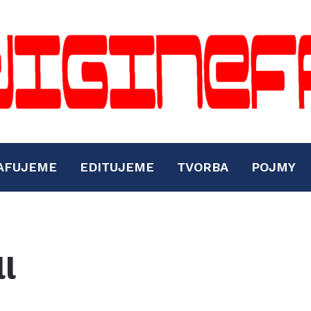
AFUJEME
EDITUJEME
TVORBA
POJMY
ll