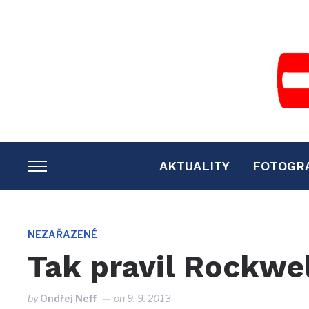
AKTUALITY
FOTOGR
TOGGLE
SIDEBAR
&
NAVIGATION
NEZAŘAZENÉ
Tak pravil Rockwe
by
Ondřej Neff
on
9. 9. 2013