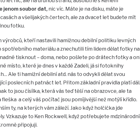
o let nic, ale na druhou stranu, absolutně s Kenem
je jenom soubor dat,
nic víc. Máte je na disku, máte je
asách a všelijakých čertech, ale za dvacet let budete mít
dnou fotku.
 výrobců, kteří nastavili hamižnou debilní politiku levných
spotřebního materiálu a znechutili tím lidem dělat fotky na
 snadné tisknout – doma, nebo pošlete po drátech fotky a on
é místo, které je dnes v každé Zadeli, já si fotoknihy
 Ale ti hamižní debilní atd. nás to odvykli dělat svou
cí poslecních patnáct let. Přitom základní pravidla platí dál
inak to jsou čísílka, která vás teď těší na obrazovce, ale ta
fleška a celý váš počítač jsou pomíjivější než motýlí křídlo.
ším ty, na kterých vám záleží. Jako když holčička jde
ly. Vzkazuje to Ken Rockwell, když potřebujete mdzinárodní
kromně připojuji.