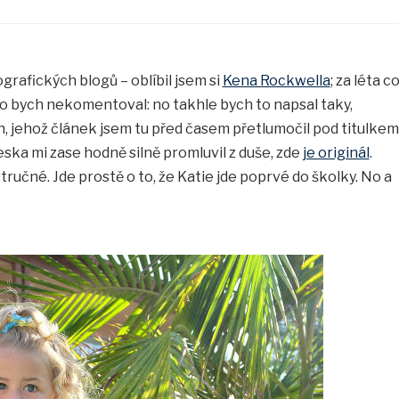
rafických blogů – oblíbil jsem si
Kena Rockwella
; za léta c
 co bych nekomentoval: no takhle bych to napsal taky,
en, jehož článek jsem tu před časem přetlumočil pod titulkem
eska mi zase hodně silně promluvil z duše, zde
je originál
.
stručné. Jde prostě o to, že Katie jde poprvé do školky. No a