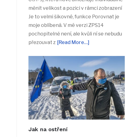
měnit velikost a pozici v rámci zobrazení
Je to velmi šikovné, funkce Porovnat je
moje oblíbená. V mé verzi ZPS14
pochopitelně není, ale kvůli ní se nebudu
přezouvat z
[Read More…]
Jak na ostření