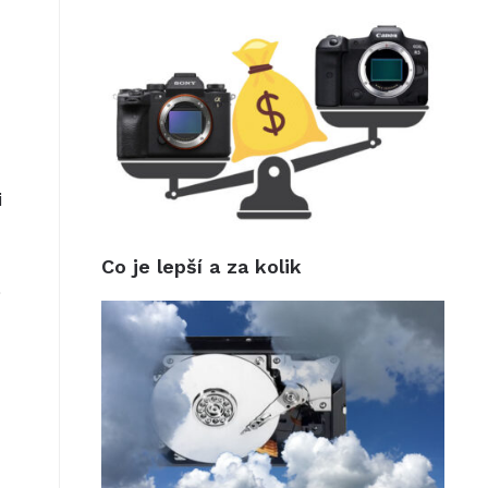
i
Co je lepší a za kolik
.