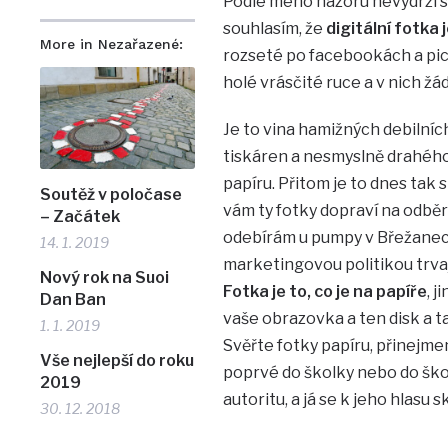
Podle mého názoru nevydrží st
souhlasím, že
digitální fotka 
More in Nezařazené:
rozseté po facebookách a picc
holé vrásčité ruce a v nich žá
Je to vina hamižných debilních
tiskáren a nesmyslně drahého 
papíru. Přitom je to dnes tak
Soutěž v poločase
vám ty fotky dopraví na odběrn
– Začátek
odebírám u pumpy v Břežanech…
14. 1. 2019
marketingovou politikou trvají
Nový rok na Suoi
Fotka je to, co je na papíře
, j
Dan Ban
vaše obrazovka a ten disk a ta 
1. 1. 2019
Svěřte fotky papíru, přinejmen
Vše nejlepší do roku
poprvé do školky nebo do ško
2019
autoritu, a já se k jeho hlasu s
30. 12. 2018