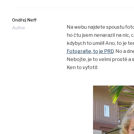
Ondřej Neff
Na webu najdete spoustu fotog
Author
ho čtu jsem nenarazil na nic,
kdybych to uměl! Ano, to je t
Fotografie, to je PRD
. No a dn
Nebojte, je to velmi prosté a 
Ken to vyfotil: