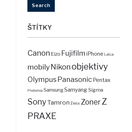
ŠTÍTKY
o
Canon
Fujifilm
iPhone
Eizo
Leica
objektivy
mobily
Nikon
Panasonic
Olympus
Pentax
Samyang
Sigma
Samsung
Photoshop
Z
Sony
Zoner
Tamron
Zeiss
PRAXE