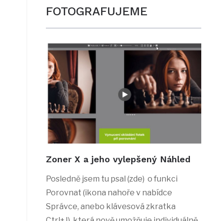
FOTOGRAFUJEME
Zoner X a jeho vylepšený Náhled
Posledně jsem tu psal (zde) o funkci
Porovnat (ikona nahoře v nabídce
Správce, anebo klávesová zkratka
Ctrl+J), která nově umožňuje individuálně