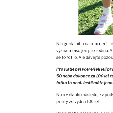
Nic geniálního na tom není. J
význam zase jen pro rodinu. Al
se to fotilo. Ale dávejte pozor
Pro Katie byl včerejšek její pr
50 nebo dokonce za 100 let to
fotka to není. Jestli máte jeno
No a v článku následuje v pod
printy, že vydrží 100 let.