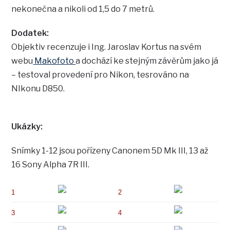
nekonečna a nikoli od 1,5 do 7 metrů.
Dodatek:
Objektiv recenzuje i Ing. Jaroslav Kortus na svém
webu
Makofoto
a dochází ke stejným závěrům jako já
– testoval provedení pro Nikon, tesrováno na
NIkonu D850.
Ukázky:
Snímky 1-12 jsou pořízeny Canonem 5D Mk III, 13 až
16 Sony Alpha 7R III.
1
2
3
4