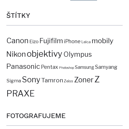
ŠTÍTKY
Canon
mobily
Fujifilm
iPhone
Eizo
Leica
objektivy
Nikon
Olympus
Panasonic
Pentax
Samyang
Samsung
Photoshop
Z
Sony
Zoner
Tamron
Sigma
Zeiss
PRAXE
FOTOGRAFUJEME