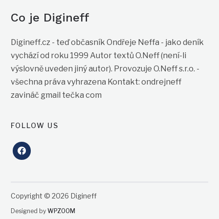
Co je Digineff
Digineff.cz - teď občasník Ondřeje Neffa - jako deník
vychází od roku 1999 Autor textů O.Neff (není-li
výslovně uveden jiný autor). Provozuje O.Neff s.r.o. -
všechna práva vyhrazena Kontakt: ondrejneff
zavináč gmail tečka com
FOLLOW US
facebook
Copyright © 2026 Digineff
Designed by
WPZOOM