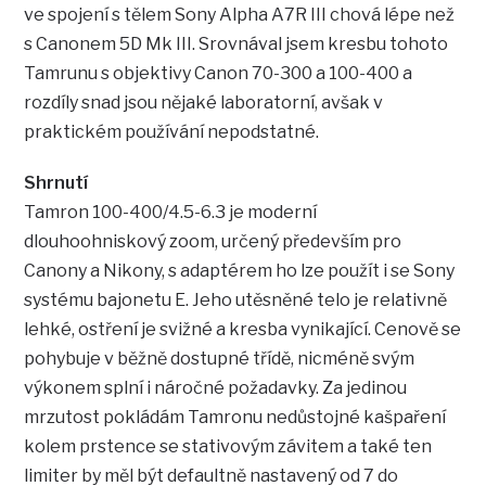
ve spojení s tělem Sony Alpha A7R III chová lépe než
s Canonem 5D Mk III. Srovnával jsem kresbu tohoto
Tamrunu s objektivy Canon 70-300 a 100-400 a
rozdíly snad jsou nějaké laboratorní, avšak v
praktickém používání nepodstatné.
Shrnutí
Tamron 100-400/4.5-6.3 je moderní
dlouhoohniskový zoom, určený především pro
Canony a Nikony, s adaptérem ho lze použít i se Sony
systému bajonetu E. Jeho utěsněné telo je relativně
lehké, ostření je svižné a kresba vynikající. Cenově se
pohybuje v běžně dostupné třídě, nicméně svým
výkonem splní i náročné požadavky. Za jedinou
mrzutost pokládám Tamronu nedůstojné kašpaření
kolem prstence se stativovým závitem a také ten
limiter by měl být defaultně nastavený od 7 do