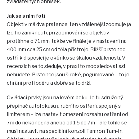
zvladatelných ohnisek.
Jak se s ním fotí
Objektiv má dva prstence, ten vzdálenější zoomuje (a
lze ho zamknout), při zoomování se objektiv
protáhne o 71 mm, takže ve finále je v nastavení na
400 mm cca 25 cm od těla přístroje. Bližší prstenec
ostří, k disposici je okénko se škálou vzdáleností. V
recenzích se to sleduje, v praxi to moc sledovat asi
nebudete. Prstence jsou široké, pogumované – to je
chrání proti oděru a dobře se to drží.
Ovládací prvky jsou na levém boku. Je tu sdružený
přepínač autofokusu a ručního ostření, spojený s
limiterem – lze nastavit omezení rozsahu ostření od
7m do nekonečna anebo od 1,5 do 7m – ale tohle se
musí nastavit na speciální konzoli Tamron Tam-In.