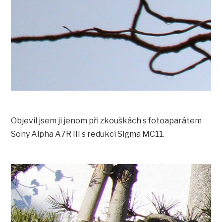
Objevil jsem ji jenom při zkouškách s fotoaparátem
Sony Alpha A7R III s redukcí Sigma MC11.