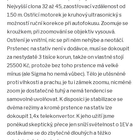
Nejvyšší clona 32 až 45, zaostřovací vzdálenost od
1.50 m. Ostřicí motorek je kruhový ultrasonický s
možností ruční korekce při autofokusu. Zoomuje se
kroužkem, při zoomování se objektiv vysouvá.
Ostření je vnitřní, nic se při něm nehýbe a neotáčí.
Prstenec na stativ není v dodávce, musí se dokoupit
za nestydaté 3 tisíce korun, takže on vlastně stojí
25500 Kč, protože bez toho prstence má velké
mínus (ale Sigma ho nemá vůbec). Tělo je utěsněné
proti vlhkosti a prachu, je tu i zámek zoomu, nicméně
zoom je dostatečně tuhý a nemá tendenci se
samovolně uvolňovat. K disposici je stabilizace se
dvěma režimy a kromě prstence na stativ lze
dokoupit 1,4x telekonvertor. K jeho užití jsme
poněkud skeptický, přece jen sníží světelnost o 1EV a
dostáváme se do zbytečně dlouhých a těžko