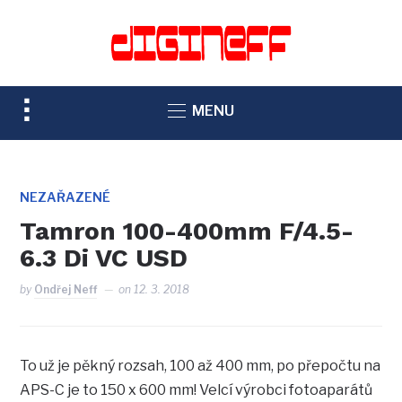
TOGGLE
MENU
SIDEBAR
&
NAVIGATION
NEZAŘAZENÉ
Tamron 100-400mm F/4.5-
6.3 Di VC USD
by
Ondřej Neff
on
12. 3. 2018
To už je pěkný rozsah, 100 až 400 mm, po přepočtu na
APS-C je to 150 x 600 mm! Velcí výrobci fotoaparátů