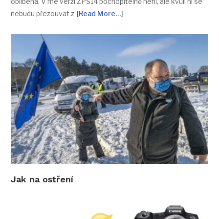
oblíbená. V mé verzi ZPS14 pochopitelně není, ale kvůli ní se
nebudu přezouvat z
[Read More…]
Jak na ostření