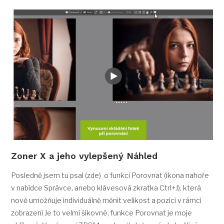
Zoner X a jeho vylepšený Náhled
Posledně jsem tu psal (zde) o funkci Porovnat (ikona nahoře
v nabídce Správce, anebo klávesová zkratka Ctrl+J), která
nově umožňuje individuálně měnit velikost a pozici v rámci
zobrazení Je to velmi šikovné, funkce Porovnat je moje