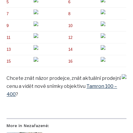
5
6
7
8
9
10
11
12
13
14
15
16
Chcete znát názor prodejce, znát aktuální prodejní
cenu a vidět nové snímky objektivu
Tamron 100 –
400
?
More in Nezařazené: