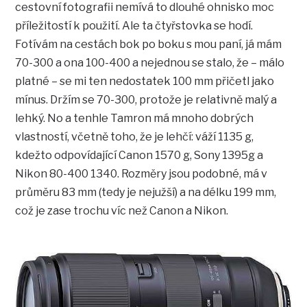
cestovní fotografii nemívá to dlouhé ohnisko moc
příležitostí k použití. Ale ta čtyřstovka se hodí.
Fotívám na cestách bok po boku s mou paní, já mám
70-300 a ona 100-400 a nejednou se stalo, že – málo
platné – se mi ten nedostatek 100 mm přičetl jako
mínus. Držím se 70-300, protože je relativně malý a
lehký. No a tenhle Tamron má mnoho dobrých
vlastností, včetně toho, že je lehčí: váží 1135 g,
kdežto odpovídající Canon 1570 g, Sony 1395g a
Nikon 80-400 1340. Rozměry jsou podobné, má v
průměru 83 mm (tedy je nejužší) a na délku 199 mm,
což je zase trochu víc než Canon a Nikon.