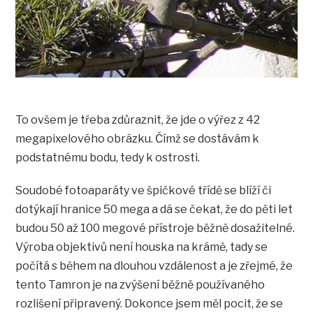
To ovšem je třeba zdůraznit, že jde o výřez z 42
megapixelového obrázku. Čímž se dostávám k
podstatnému bodu, tedy k ostrosti.
Soudobé fotoaparáty ve špičkové třídě se blíží či
dotýkají hranice 50 mega a dá se čekat, že do pěti let
budou 50 až 100 megové přístroje běžně dosažitelné.
Výroba objektivů není houska na krámě, tady se
počítá s během na dlouhou vzdálenost a je zřejmé, že
tento Tamron je na zvýšení běžně používaného
rozlišení připravený. Dokonce jsem měl pocit, že se