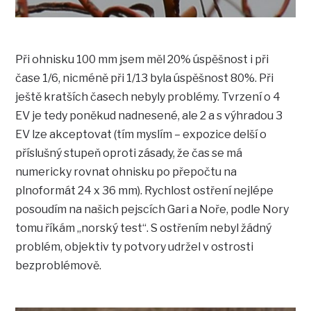
Při ohnisku 100 mm jsem měl 20% úspěšnost i při
čase 1/6, nicméně při 1/13 byla úspěšnost 80%. Při
ještě kratších časech nebyly problémy. Tvrzení o 4
EV je tedy poněkud nadnesené, ale 2 a s výhradou 3
EV lze akceptovat (tím myslím – expozice delší o
příslušný stupeň oproti zásady, že čas se má
numericky rovnat ohnisku po přepočtu na
plnoformát 24 x 36 mm). Rychlost ostření nejlépe
posoudím na našich pejscích Gari a Noře, podle Nory
tomu říkám „norský test“. S ostřením nebyl žádný
problém, objektiv ty potvory udržel v ostrosti
bezproblémově.