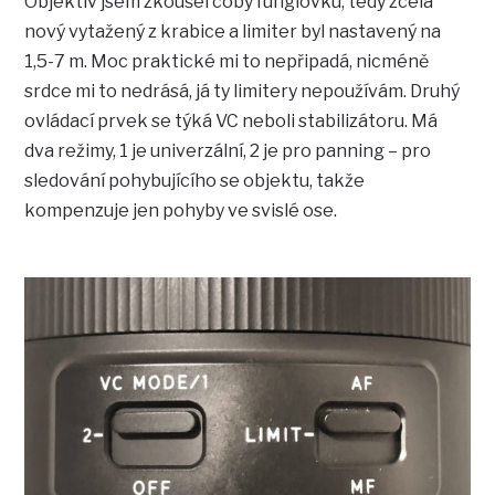
Objektiv jsem zkoušel coby funglovku, tedy zcela
nový vytažený z krabice a limiter byl nastavený na
1,5-7 m. Moc praktické mi to nepřipadá, nicméně
srdce mi to nedrásá, já ty limitery nepoužívám. Druhý
ovládací prvek se týká VC neboli stabilizátoru. Má
dva režimy, 1 je univerzální, 2 je pro panning – pro
sledování pohybujícího se objektu, takže
kompenzuje jen pohyby ve svislé ose.