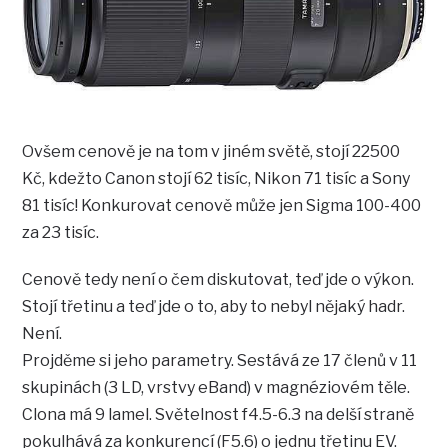
Ovšem cenově je na tom v jiném světě, stojí 22500
Kč, kdežto Canon stojí 62 tisíc, Nikon 71 tisíc a Sony
81 tisíc! Konkurovat cenově může jen Sigma 100-400
za 23 tisíc.
Cenově tedy není o čem diskutovat, teď jde o výkon.
Stojí třetinu a teď jde o to, aby to nebyl nějaký hadr.
Není.
Projděme si jeho parametry. Sestává ze 17 členů v 11
skupinách (3 LD, vrstvy eBand) v magnéziovém těle.
Clona má 9 lamel. Světelnost f4.5-6.3 na delší straně
pokulhává za konkurencí (F5.6) o jednu třetinu EV.