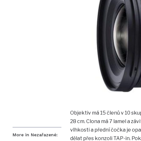
Objektiv má 15 členů v 10 skupi
28 cm. Clona má 7 lamel a závi
vlhkosti a přední čočka je op
More in Nezařazené:
dělat přes konzoli TAP-in. P