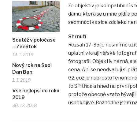
že objektiv je kompatibilní s
dámu, která se u mne pídila p
sedmnáctka sice zdaleka není r
Shrnutí
Soutěž v poločase
Rozsah 17-35 je nesmírně užit
– Začátek
uplatní v krajinářské fotograf
14. 1. 2019
fotografii. Objektiv nezná, al
Nový rok na Suoi
cena. Ani se neodvažuji si p
Dan Ban
G2, což je naprosto fenomenální
1. 1. 2019
to SP třída a hned na první po
Vše nejlepší do roku
protože obecně vzato bývají i
2019
uspokojivé. Rozhodně jsem na
30. 12. 2018