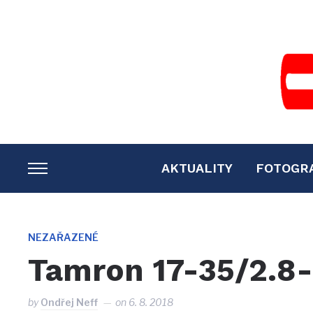
AKTUALITY
FOTOGR
TOGGLE
SIDEBAR
&
NAVIGATION
NEZAŘAZENÉ
Tamron 17-35/2.8-
by
Ondřej Neff
on
6. 8. 2018