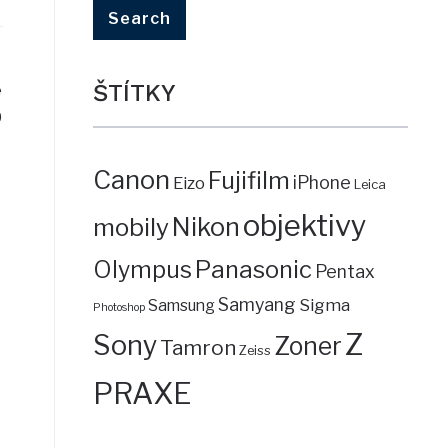
ŠTÍTKY
e
0
Canon
Fujifilm
iPhone
Eizo
Leica
objektivy
mobily
Nikon
Panasonic
Olympus
Pentax
Samyang
Sigma
Samsung
Photoshop
Z
Sony
Zoner
Tamron
Zeiss
PRAXE