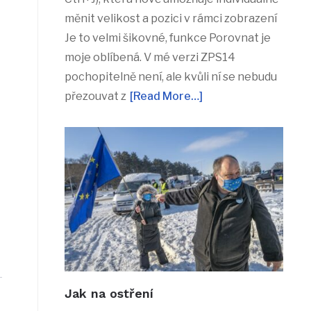
měnit velikost a pozici v rámci zobrazení
Je to velmi šikovné, funkce Porovnat je
moje oblíbená. V mé verzi ZPS14
pochopitelně není, ale kvůli ní se nebudu
přezouvat z
[Read More…]
Jak na ostření