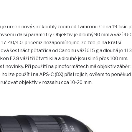
je určen nový širokoúhlý zoom od Tamronu. Cena 19 tisíc j
ovšem i další parametry. Objektiv je dlouhý 90 mm a váží 46
n 17-40/4.0, přičemž nezapomínejme, že zde je na kratší
ková šestnáct pětatříca od Canonu váží 615 g a dlouhá je 113
 F2.8 váží tři čtvrti kila a dlouhé jsou silně přes 100 mm.
t novinky. Při použití na plnoformátech má objektiv záběr :
 ho lze použít i na APS-C (DX) přístrojích, ovšem to poněkud
poručovat objektiv v rozsahu cca 10-20 mm.