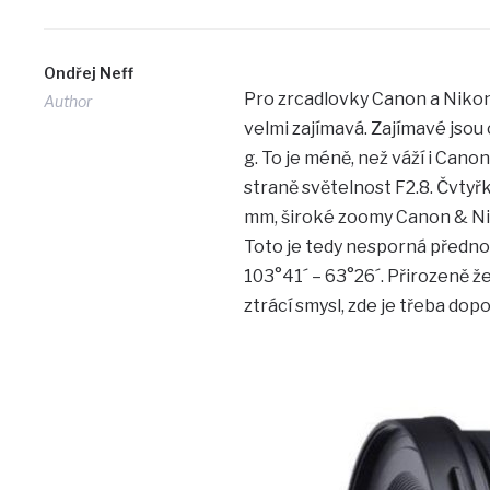
Ondřej Neff
Pro zrcadlovky Canon a Nikon 
Author
velmi zajímavá. Zajímavé jsou 
g. To je méně, než váží i Cano
straně světelnost F2.8. Čvtyř
mm, široké zoomy Canon & Nikon
Toto je tedy nesporná přednos
103°41´ – 63°26´. Přirozeně že
ztrácí smysl, zde je třeba do