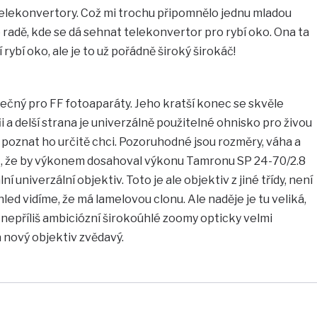
 telekonvertory. Což mi trochu připomnělo jednu mladou
o radě, kde se dá sehnat telekonvertor pro rybí oko. Ona ta
ybí oko, ale je to už pořádně široký širokáč!
ečný pro FF fotoaparáty. Jeho kratší konec se skvěle
ii a delší strana je univerzálně použitelné ohnisko pro živou
e poznat ho určitě chci. Pozoruhodné jsou rozměry, váha a
řát, že by výkonem dosahoval výkonu Tamronu SP 24-70/2.8
 univerzální objektiv. Toto je ale objektiv z jiné třídy, není
hled vidíme, že má lamelovou clonu. Ale naděje je tu veliká,
 nepříliš ambiciózní širokoúhlé zoomy opticky velmi
 nový objektiv zvědavý.