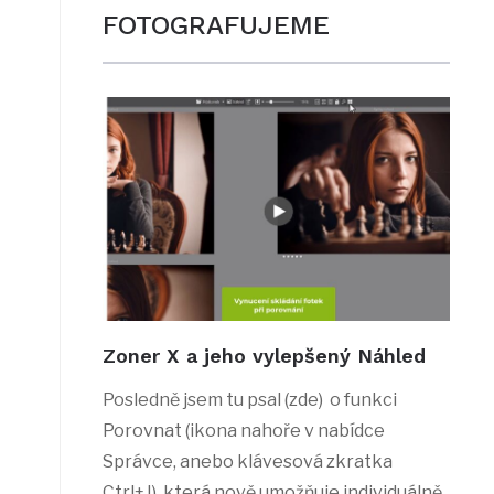
FOTOGRAFUJEME
Zoner X a jeho vylepšený Náhled
Posledně jsem tu psal (zde) o funkci
Porovnat (ikona nahoře v nabídce
Správce, anebo klávesová zkratka
Ctrl+J), která nově umožňuje individuálně