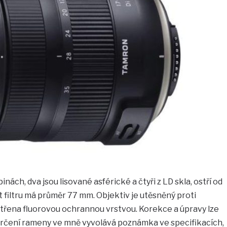
nách, dva jsou lisované asférické a čtyři z LD skla, ostří od
t filtru má průměr 77 mm. Objektiv je utěsněný proti
atřena fluorovou ochrannou vrstvou. Korekce a úpravy lze
okrčení rameny ve mně vyvolává poznámka ve specifikacích,