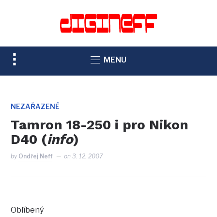
TOGGLE
MENU
SIDEBAR
&
NAVIGATION
NEZAŘAZENÉ
Tamron 18-250 i pro Nikon
D40 (
info
)
by
Ondřej Neff
on
3. 12. 2007
Oblíbený