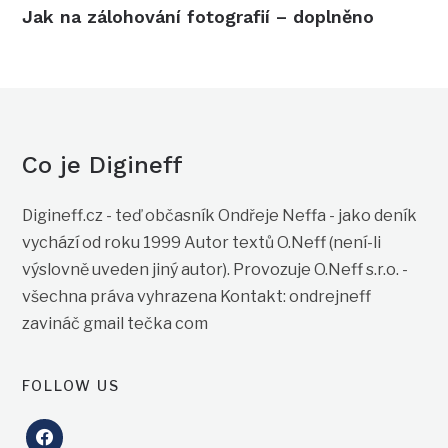
Jak na zálohování fotografií – doplněno
Co je Digineff
Digineff.cz - teď občasník Ondřeje Neffa - jako deník
vychází od roku 1999 Autor textů O.Neff (není-li
výslovně uveden jiný autor). Provozuje O.Neff s.r.o. -
všechna práva vyhrazena Kontakt: ondrejneff
zavináč gmail tečka com
FOLLOW US
facebook