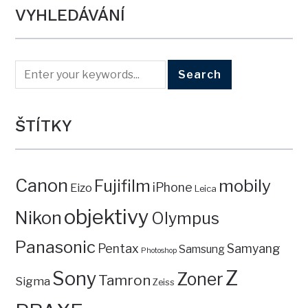
VYHLEDÁVÁNÍ
ŠTÍTKY
Canon
mobily
Fujifilm
iPhone
Eizo
Leica
objektivy
Nikon
Olympus
Panasonic
Pentax
Samyang
Samsung
Photoshop
Z
Sony
Zoner
Tamron
Sigma
Zeiss