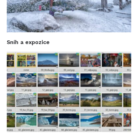
Sníh a expozice