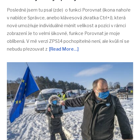
Posledně jsem tu psal (zde) o funkci Porovnat (ikona nahoře
v nabídce Správce, anebo klávesová zkratka Ctrl+J), která
nově umožňuje individuálně měnit velikost a pozici v rámci
zobrazení Je to velmi šikovné, funkce Porovnat je moje
oblíbená. V mé verzi ZPS14 pochopitelně není, ale kvůli ní se
nebudu přezouvat z
[Read More…]