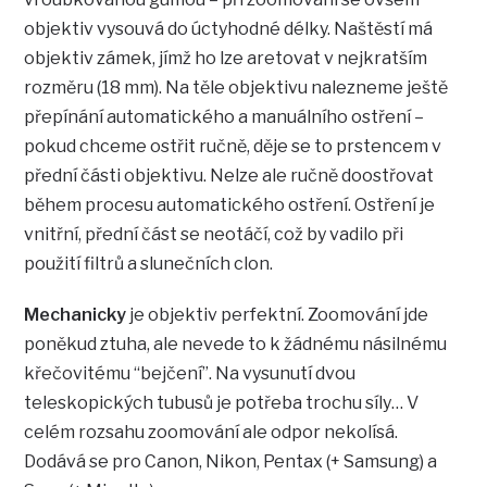
objektiv vysouvá do úctyhodné délky. Naštěstí má
objektiv zámek, jímž ho lze aretovat v nejkratším
rozměru (18 mm). Na těle objektivu nalezneme ještě
přepínání automatického a manuálního ostření –
pokud chceme ostřit ručně, děje se to prstencem v
přední části objektivu. Nelze ale ručně doostřovat
během procesu automatického ostření. Ostření je
vnitřní, přední část se neotáčí, což by vadilo při
použití filtrů a slunečních clon.
Mechanicky
je objektiv perfektní. Zoomování jde
poněkud ztuha, ale nevede to k žádnému násilnému
křečovitému “bejčení”. Na vysunutí dvou
teleskopických tubusů je potřeba trochu síly… V
celém rozsahu zoomování ale odpor nekolísá.
Dodává se pro Canon, Nikon, Pentax (+ Samsung) a