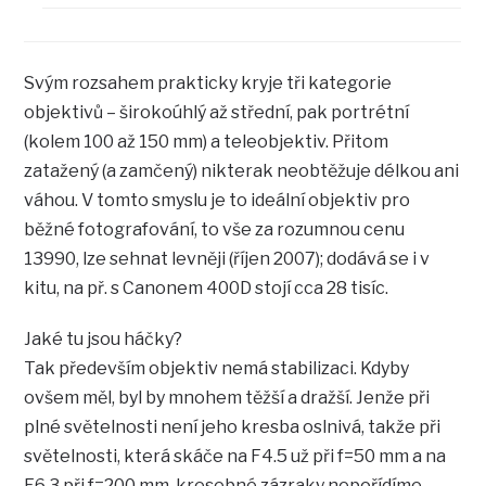
Svým rozsahem prakticky kryje tři kategorie
objektivů – širokoúhlý až střední, pak portrétní
(kolem 100 až 150 mm) a teleobjektiv. Přitom
zatažený (a zamčený) nikterak neobtěžuje délkou ani
váhou. V tomto smyslu je to ideální objektiv pro
běžné fotografování, to vše za rozumnou cenu
13990, lze sehnat levněji (říjen 2007); dodává se i v
kitu, na př. s Canonem 400D stojí cca 28 tisíc.
Jaké tu jsou háčky?
Tak především objektiv nemá stabilizaci. Kdyby
ovšem měl, byl by mnohem těžší a dražší. Jenže při
plné světelnosti není jeho kresba oslnivá, takže při
světelnosti, která skáče na F4.5 už při f=50 mm a na
F6.3 při f=200 mm, kresebné zázraky nepořídíme.