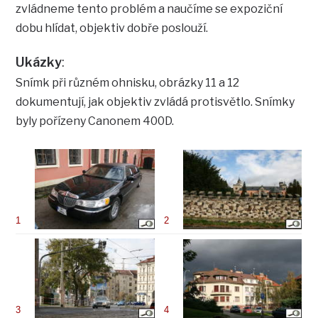
zvládneme tento problém a naučíme se expoziční
dobu hlídat, objektiv dobře poslouží.
Ukázky
:
Snímk při různém ohnisku, obrázky 11 a 12
dokumentují, jak objektiv zvládá protisvětlo. Snímky
byly pořízeny Canonem 400D.
1
2
3
4