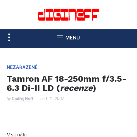
TOGGLE
MENU
SIDEBAR
&
NAVIGATION
NEZAŘAZENÉ
Tamron AF 18-250mm f/3.5-
6.3 Di-II LD (
recenze
)
by
Ondřej Neff
on
1. 11. 2007
V seriálu