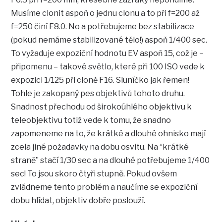
Musíme clonit aspoň o jednu clonu a to při f=200 až
f=250 činí F8.0. No a potřebujeme bez stabilizace
(pokud nemáme stabilizované tělo!) aspoň 1/400 sec.
To vyžaduje expoziční hodnotu EV aspoň 15, což je –
připomenu – takové světlo, které při 100 ISO vede k
expozici 1/125 při cloně F16. Sluníčko jak řemen!
Tohle je zakopaný pes objektivů tohoto druhu.
Snadnost přechodu od širokoúhlého objektivu k
teleobjektivu totiž vede k tomu, že snadno
zapomeneme na to, že krátké a dlouhé ohnisko mají
zcela jiné požadavky na dobu osvitu. Na “krátké
straně” stačí 1/30 sec a na dlouhé potřebujeme 1/400
sec! To jsou skoro čtyři stupně. Pokud ovšem
zvládneme tento problém a naučíme se expoziční
dobu hlídat, objektiv dobře poslouží.