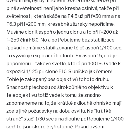
ovšem měl, byl by mnohem těžší a dražší. Jenže při
plné světelnosti není jeho kresba oslnivá, takže při
světelnosti, která skáče na F4.5 už při f=50 mm a na
F6.3 při f=200 mm, kresebné zázraky nepořídíme.
Musíme clonit aspoň o jednu clonu a to při f=200 až
f=250 činí F8.0. No a potřebujeme bez stabilizace
(pokud nemáme stabilizované tělo!) aspoň 1/400 sec.
To vyžaduje expoziční hodnotu EV aspoň 15, což je –
připomenu – takové světlo, které při 100 ISO vede k
expozici 1/125 při cloně F16. Sluníčko jak řemen!
Tohle je zakopaný pes objektivů tohoto druhu.
Snadnost přechodu od širokoúhlého objektivu k
teleobjektivu totiž vede k tomu, že snadno
zapomeneme na to, že krátké a dlouhé ohnisko mají
zcela jiné požadavky na dobu osvitu. Na “krátké
straně” stačí 1/30 sec a na dlouhé potřebujeme 1/400
sec! To jsou skoro čtyři stupně. Pokud ovšem