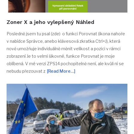
Zoner X a jeho vylepšený Náhled
Posledně jsem tu psal (zde) o funkci Porovnat (ikona nahoře
v nabídce Správce, anebo klávesová zkratka Ctrl+J), která
nově umožňuje individuálně měnit velikost a pozici v rámci
zobrazení Je to velmi šikovné, funkce Porovnat je moje
oblíbená. V mé verzi ZPS14 pochopitelně není, ale kvůli ní se
nebudu přezouvat z
[Read More…]