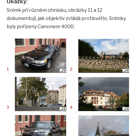
Ukázky
:
Snímk při různém ohnisku, obrázky 11 a 12
dokumentují, jak objektiv zvládá protisvětlo. Snímky
byly pořízeny Canonem 400D.
1
2
3
4