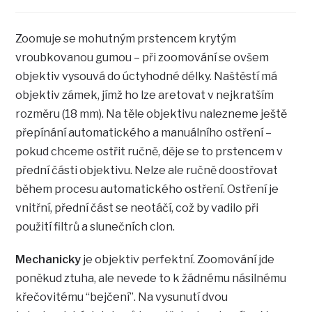
Zoomuje se mohutným prstencem krytým
vroubkovanou gumou – při zoomování se ovšem
objektiv vysouvá do úctyhodné délky. Naštěstí má
objektiv zámek, jímž ho lze aretovat v nejkratším
rozměru (18 mm). Na těle objektivu nalezneme ještě
přepínání automatického a manuálního ostření –
pokud chceme ostřit ručně, děje se to prstencem v
přední části objektivu. Nelze ale ručně doostřovat
během procesu automatického ostření. Ostření je
vnitřní, přední část se neotáčí, což by vadilo při
použití filtrů a slunečních clon.
Mechanicky
je objektiv perfektní. Zoomování jde
poněkud ztuha, ale nevede to k žádnému násilnému
křečovitému “bejčení”. Na vysunutí dvou