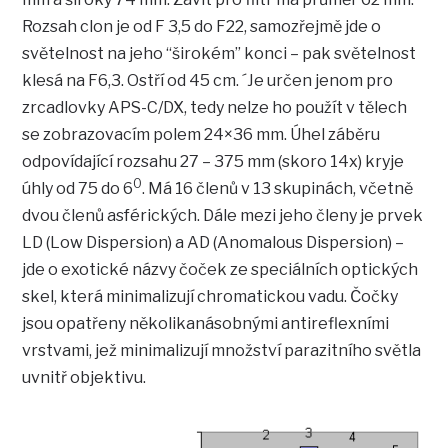
Rozsah clon je od F 3,5 do F22, samozřejmě jde o
světelnost na jeho “širokém” konci – pak světelnost
klesá na F6,3. Ostří od 45 cm. ´Je určen jenom pro
zrcadlovky APS-C/DX, tedy nelze ho použít v tělech
se zobrazovacím polem 24×36 mm. Úhel záběru
odpovídající rozsahu 27 – 375 mm (skoro 14x) kryje
0
úhly od 75 do 6
. Má 16 členů v 13 skupinách, včetně
dvou členů asférických. Dále mezi jeho členy je prvek
LD (Low Dispersion) a AD (Anomalous Dispersion) –
jde o exotické názvy čoček ze speciálních optických
skel, která minimalizují chromatickou vadu. Čočky
jsou opatřeny několikanásobnými antireflexními
vrstvami, jež minimalizují množství parazitního světla
uvnitř objektivu.