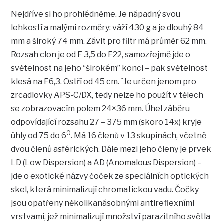
Nejdříve si ho prohlédněme. Je nápadný svou
lehkostí a malými rozměry: váží 430 g a je dlouhý 84
mm a široký 74 mm. Závit pro filtr má průměr 62 mm.
Rozsah clon je od F 3,5 do F22, samozřejmě jde o
světelnost na jeho “širokém” konci – pak světelnost
klesá na F6,3. Ostří od 45 cm. ´Je určen jenom pro
zrcadlovky APS-C/DX, tedy nelze ho použít v tělech
se zobrazovacím polem 24×36 mm. Úhel záběru
odpovídající rozsahu 27 – 375 mm (skoro 14x) kryje
0
úhly od 75 do 6
. Má 16 členů v 13 skupinách, včetně
dvou členů asférických. Dále mezi jeho členy je prvek
LD (Low Dispersion) a AD (Anomalous Dispersion) –
jde o exotické názvy čoček ze speciálních optických
skel, která minimalizují chromatickou vadu. Čočky
jsou opatřeny několikanásobnými antireflexními
vrstvami, jež minimalizují množství parazitního světla