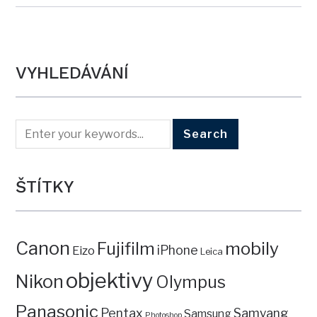
VYHLEDÁVÁNÍ
ŠTÍTKY
Canon
mobily
Fujifilm
iPhone
Eizo
Leica
objektivy
Nikon
Olympus
Panasonic
Pentax
Samyang
Samsung
Photoshop