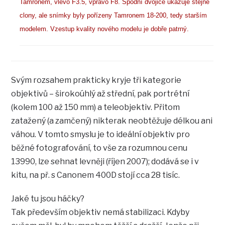
Tamronem, vlevo F3.5, vpravo F8. Spodní dvojice ukazuje stejné
clony, ale snímky byly pořízeny Tamronem 18-200, tedy starším
modelem. Vzestup kvality nového modelu je dobře patrný.
Svým rozsahem prakticky kryje tři kategorie
objektivů – širokoúhlý až střední, pak portrétní
(kolem 100 až 150 mm) a teleobjektiv. Přitom
zatažený (a zamčený) nikterak neobtěžuje délkou ani
váhou. V tomto smyslu je to ideální objektiv pro
běžné fotografování, to vše za rozumnou cenu
13990, lze sehnat levněji (říjen 2007); dodává se i v
kitu, na př. s Canonem 400D stojí cca 28 tisíc.
Jaké tu jsou háčky?
Tak především objektiv nemá stabilizaci. Kdyby