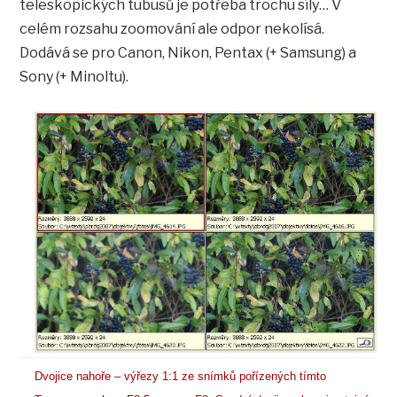
teleskopických tubusů je potřeba trochu síly… V
celém rozsahu zoomování ale odpor nekolísá.
Dodává se pro Canon, Nikon, Pentax (+ Samsung) a
Sony (+ Minoltu).
Dvojice nahoře – výřezy 1:1 ze snímků pořízených tímto