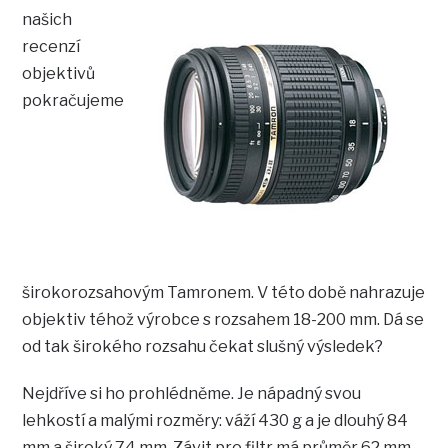
našich
recenzí
objektivů
pokračujeme
širokorozsahovým Tamronem. V této době nahrazuje
objektiv téhož výrobce s rozsahem 18-200 mm. Dá se
od tak širokého rozsahu čekat slušný výsledek?
Nejdříve si ho prohlédněme. Je nápadný svou
lehkostí a malými rozměry: váží 430 g a je dlouhý 84
mm a široký 74 mm. Závit pro filtr má průměr 62 mm.