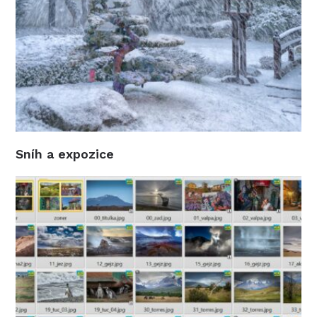
Sníh a expozice