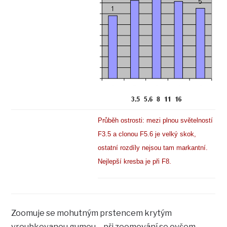
Průběh ostrosti: mezi plnou světelností
F3.5 a clonou F5.6 je velký skok,
ostatní rozdíly nejsou tam markantní.
Nejlepší kresba je při F8.
Zoomuje se mohutným prstencem krytým
vroubkovanou gumou – při zoomování se ovšem