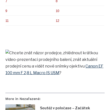
7
8
9
10
11
12
Chcete znát názor prodejce, zhlédnout krátkou
video-prezentaci prodejního balení, znát aktuální
prodejní cenu a vidět nové snímky ojektivu
Canon EF
100 mm F 2,8 L Macro IS USM
?
More in Nezařazené:
Soutěž v poločase – Začátek