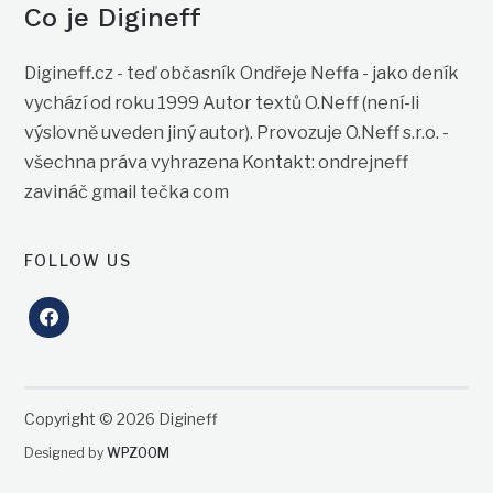
Co je Digineff
Digineff.cz - teď občasník Ondřeje Neffa - jako deník
vychází od roku 1999 Autor textů O.Neff (není-li
výslovně uveden jiný autor). Provozuje O.Neff s.r.o. -
všechna práva vyhrazena Kontakt: ondrejneff
zavináč gmail tečka com
FOLLOW US
facebook
Copyright © 2026 Digineff
Designed by
WPZOOM