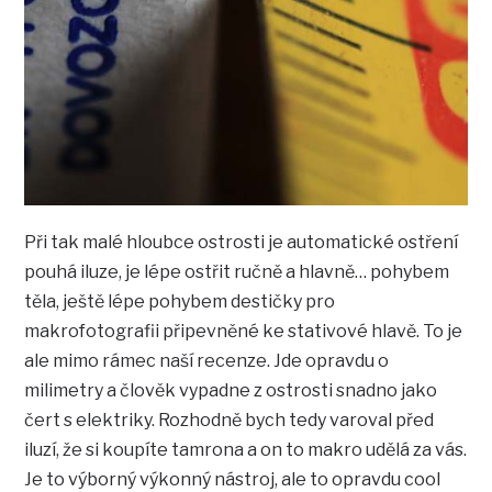
Při tak malé hloubce ostrosti je automatické ostření
pouhá iluze, je lépe ostřit ručně a hlavně… pohybem
těla, ještě lépe pohybem destičky pro
makrofotografii připevněné ke stativové hlavě. To je
ale mimo rámec naší recenze. Jde opravdu o
milimetry a člověk vypadne z ostrosti snadno jako
čert s elektriky. Rozhodně bych tedy varoval před
iluzí, že si koupíte tamrona a on to makro udělá za vás.
Je to výborný výkonný nástroj, ale to opravdu cool