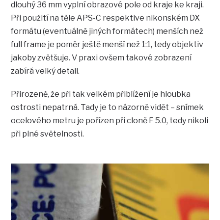
dlouhý 36 mm vyplní obrazové pole od kraje ke kraji.
Při použití na těle APS-C respektive nikonském DX
formátu (eventuálně jiných formátech) menších než
full frame je poměr ještě menší než 1:1, tedy objektiv
jakoby zvětšuje. V praxi ovšem takové zobrazení
zabírá velký detail.
Přirozeně, že při tak velkém přiblížení je hloubka
ostrosti nepatrná. Tady je to názorně vidět – snímek
ocelového metru je pořízen při cloně F 5.0, tedy nikoli
při plné světelnosti.