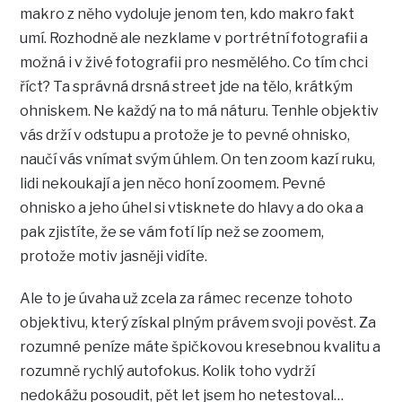
makro z něho vydoluje jenom ten, kdo makro fakt
umí. Rozhodně ale nezklame v portrétní fotografii a
možná i v živé fotografii pro nesmělého. Co tím chci
říct? Ta správná drsná street jde na tělo, krátkým
ohniskem. Ne každý na to má náturu. Tenhle objektiv
vás drží v odstupu a protože je to pevné ohnisko,
naučí vás vnímat svým úhlem. On ten zoom kazí ruku,
lidi nekoukají a jen něco honí zoomem. Pevné
ohnisko a jeho úhel si vtisknete do hlavy a do oka a
pak zjistíte, že se vám fotí líp než se zoomem,
protože motiv jasněji vidíte.
Ale to je úvaha už zcela za rámec recenze tohoto
objektivu, který získal plným právem svoji pověst. Za
rozumné peníze máte špičkovou kresebnou kvalitu a
rozumně rychlý autofokus. Kolik toho vydrží
nedokážu posoudit, pět let jsem ho netestoval…