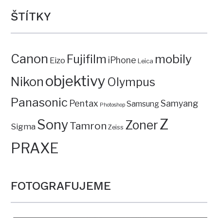
ŠTÍTKY
Canon
mobily
Fujifilm
iPhone
Eizo
Leica
objektivy
Nikon
Olympus
Panasonic
Pentax
Samyang
Samsung
Photoshop
Z
Sony
Zoner
Tamron
Sigma
Zeiss
PRAXE
FOTOGRAFUJEME