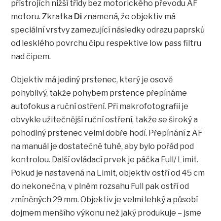
přístrojích nižší třídy bez motorického převodu AF
motoru. Zkratka
Di
znamená, že objektiv má
speciální vrstvy zamezující následky odrazu paprsků
od lesklého povrchu čipu respektive low pass filtru
nad čipem.
Objektiv má jediný prstenec, který je osově
pohyblivý, takže pohybem prstence přepínáme
autofokus a ruční ostření. Při makrofotografii je
obvykle užitečnější ruční ostření, takže se široký a
pohodlný prstenec velmi dobře hodí. Přepínání z AF
na manuál je dostatečně tuhé, aby bylo pořád pod
kontrolou. Další ovládací prvek je páčka Full/ Limit.
Pokud je nastavená na Limit, objektiv ostří od 45 cm
do nekonečna, v plném rozsahu Full pak ostří od
zmíněných 29 mm. Objektiv je velmi lehký a působí
dojmem menšího výkonu než jaký produkuje – jsme