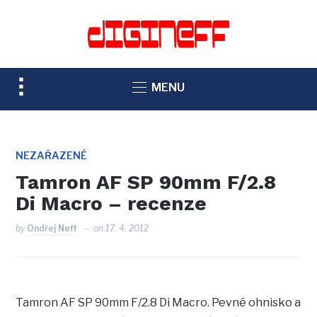
TOGGLE
MENU
SIDEBAR
&
NAVIGATION
NEZAŘAZENÉ
Tamron AF SP 90mm F/2.8
Di Macro – recenze
by
Ondřej Neff
on
17. 4. 2012
Tamron AF SP 90mm F/2.8 Di Macro. Pevné ohnisko a