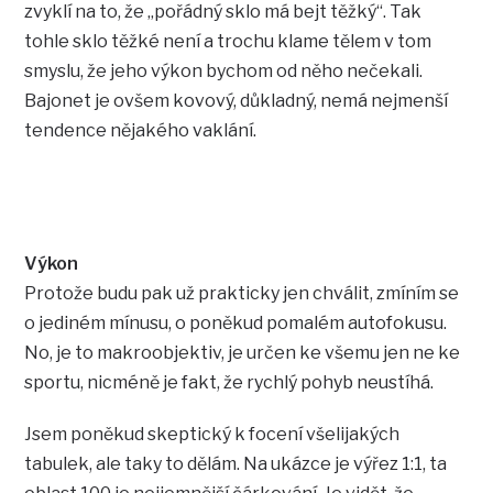
zvyklí na to, že „pořádný sklo má bejt těžký“. Tak
tohle sklo těžké není a trochu klame tělem v tom
smyslu, že jeho výkon bychom od něho nečekali.
Bajonet je ovšem kovový, důkladný, nemá nejmenší
tendence nějakého vaklání.
Výkon
Protože budu pak už prakticky jen chválit, zmíním se
o jediném mínusu, o poněkud pomalém autofokusu.
No, je to makroobjektiv, je určen ke všemu jen ne ke
sportu, nicméně je fakt, že rychlý pohyb neustíhá.
Jsem poněkud skeptický k focení všelijakých
tabulek, ale taky to dělám. Na ukázce je výřez 1:1, ta