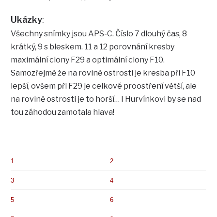
Ukázky
:
Všechny snímky jsou APS-C. Číslo 7 dlouhý čas, 8
krátký, 9 s bleskem. 11 a 12 porovnání kresby
maximální clony F29 a optimální clony F10.
Samozřejmě že na rovině ostrosti je kresba při F10
lepší, ovšem při F29 je celkové proostření větší, ale
na rovině ostrosti je to horší… I Hurvínkovi by se nad
tou záhodou zamotala hlava!
1
2
3
4
5
6