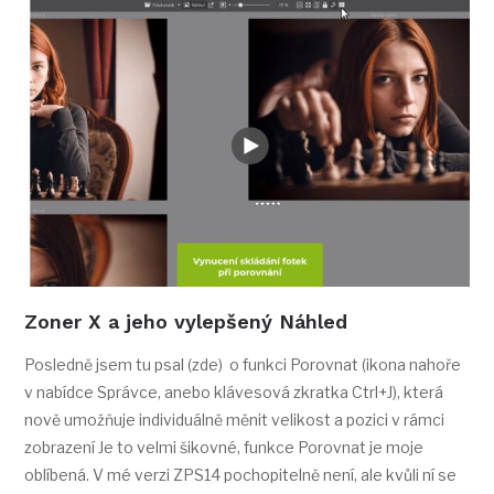
Zoner X a jeho vylepšený Náhled
Posledně jsem tu psal (zde) o funkci Porovnat (ikona nahoře
v nabídce Správce, anebo klávesová zkratka Ctrl+J), která
nově umožňuje individuálně měnit velikost a pozici v rámci
zobrazení Je to velmi šikovné, funkce Porovnat je moje
oblíbená. V mé verzi ZPS14 pochopitelně není, ale kvůli ní se