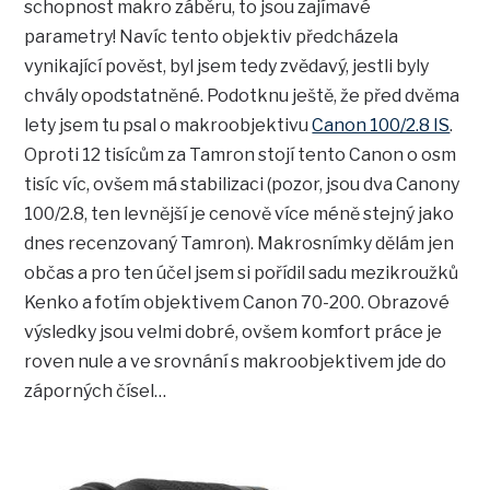
schopnost makro záběru, to jsou zajímavé
parametry! Navíc tento objektiv předcházela
vynikající pověst, byl jsem tedy zvědavý, jestli byly
chvály opodstatněné. Podotknu ještě, že před dvěma
lety jsem tu psal o makroobjektivu
Canon 100/2.8 IS
.
Oproti 12 tisícům za Tamron stojí tento Canon o osm
tisíc víc, ovšem má stabilizaci (pozor, jsou dva Canony
100/2.8, ten levnější je cenově více méně stejný jako
dnes recenzovaný Tamron). Makrosnímky dělám jen
občas a pro ten účel jsem si pořídil sadu mezikroužků
Kenko a fotím objektivem Canon 70-200. Obrazové
výsledky jsou velmi dobré, ovšem komfort práce je
roven nule a ve srovnání s makroobjektivem jde do
záporných čísel…