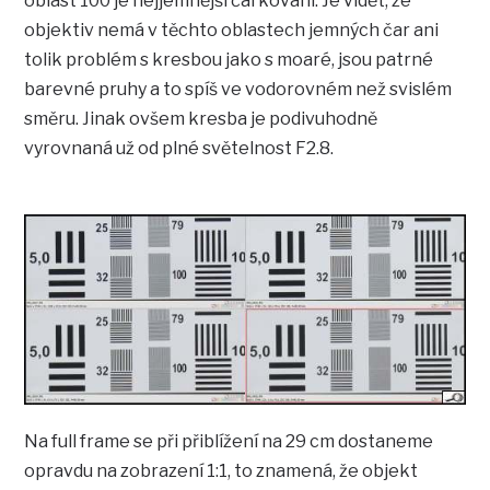
oblast 100 je nejjemnější čárkování. Je vidět, že
objektiv nemá v těchto oblastech jemných čar ani
tolik problém s kresbou jako s moaré, jsou patrné
barevné pruhy a to spíš ve vodorovném než svislém
směru. Jinak ovšem kresba je podivuhodně
vyrovnaná už od plné světelnost F2.8.
Na full frame se při přiblížení na 29 cm dostaneme
opravdu na zobrazení 1:1, to znamená, že objekt