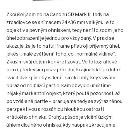
Zkoušel jsem ho na Canonu 5D Mark II, tedy na
zrcadlovce se snímačem 24×36 mm velkým. Je to
objektiv s pevným ohniskem, tedy není to zoom, jeho
úhel zobrazení je jednou pro vždy daný. V praxi se
ukazuje, že je to na full frame přístroji příjemný úhel,
jakési „malé zvětšení“ toho, co „normálně vidíme“.
Zkusím svůj dojem konkretizovat. Ve fotografické
praxi, především pak v přírodní, krajinářské, je dobré
cvičit dva způsoby vidění – širokoúhlý, kdy stavíme
obraz od nejbližší partie, kam obvykle umístíme
nějaký markantní objekt, který poutá pozornost, až
po vzdálené partie – pracujeme tedy se zvýrazněnou
perspektivou a rozsáhlou hloubkou ostrosti
krátkého ohniska. Druhý způsob je vidění úzkým
úhlem dlouhého ohniska, kdy naopak zkracujeme