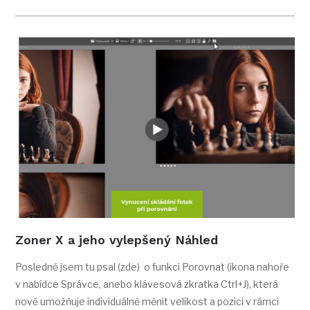
Zoner X a jeho vylepšený Náhled
Posledně jsem tu psal (zde) o funkci Porovnat (ikona nahoře
v nabídce Správce, anebo klávesová zkratka Ctrl+J), která
nově umožňuje individuálně měnit velikost a pozici v rámci