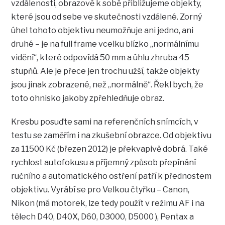
vzdálenosti, obrazově k sobě přibližujeme objekty,
které jsou od sebe ve skutečnosti vzdálené. Zorný
úhel tohoto objektivu neumožňuje ani jedno, ani
druhé – je na full frame vcelku blízko „normálnímu
vidění“, které odpovídá 50 mm a úhlu zhruba 45
stupňů. Ale je přece jen trochu užší, takže objekty
jsou jinak zobrazené, než „normálně“. Řekl bych, že
toto ohnisko jakoby zpřehledňuje obraz.
Kresbu posuďte sami na referenčních snímcích, v
testu se zaměřím i na zkušební obrazce. Od objektivu
za 11500 Kč (březen 2012) je překvapivě dobrá. Také
rychlost autofokusu a příjemný způsob přepínání
ručního a automatického ostření patří k přednostem
objektivu. Vyrábí se pro Velkou čtyřku – Canon,
Nikon (má motorek, lze tedy použít v režimu AF i na
tělech D40, D40X, D60, D3000, D5000 ), Pentax a