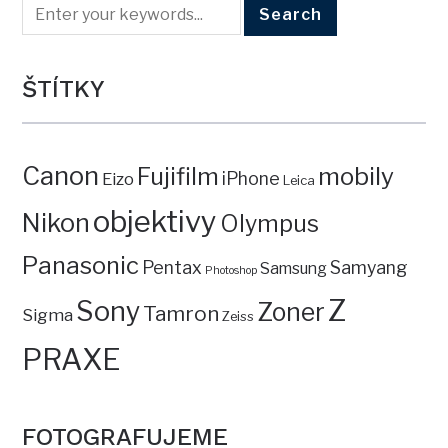
ŠTÍTKY
Canon
mobily
Fujifilm
iPhone
Eizo
Leica
objektivy
Nikon
Olympus
Panasonic
Pentax
Samyang
Samsung
Photoshop
Z
Sony
Zoner
Tamron
Sigma
Zeiss
PRAXE
FOTOGRAFUJEME