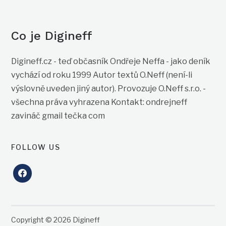
Co je Digineff
Digineff.cz - teď občasník Ondřeje Neffa - jako deník
vychází od roku 1999 Autor textů O.Neff (není-li
výslovně uveden jiný autor). Provozuje O.Neff s.r.o. -
všechna práva vyhrazena Kontakt: ondrejneff
zavináč gmail tečka com
FOLLOW US
facebook
Copyright © 2026 Digineff