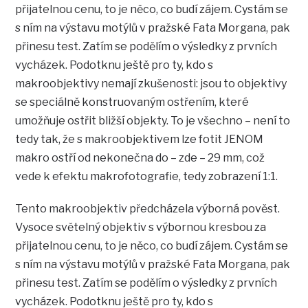
přijatelnou cenu, to je něco, co budí zájem. Cystám se
s ním na výstavu motýlů v pražské Fata Morgana, pak
přinesu test. Zatím se podělím o výsledky z prvních
vycházek. Podotknu ještě pro ty, kdo s
makroobjektivy nemají zkušenosti: jsou to objektivy
se speciálně konstruovaným ostřením, které
umožňuje ostřit bližší objekty. To je všechno – není to
tedy tak, že s makroobjektivem lze fotit JENOM
makro ostří od nekonečna do – zde – 29 mm, což
vede k efektu makrofotografie, tedy zobrazení 1:1.
Tento makroobjektiv předcházela výborná pověst.
Vysoce světelný objektiv s výbornou kresbou za
přijatelnou cenu, to je něco, co budí zájem. Cystám se
s ním na výstavu motýlů v pražské Fata Morgana, pak
přinesu test. Zatím se podělím o výsledky z prvních
vycházek. Podotknu ještě pro ty, kdo s