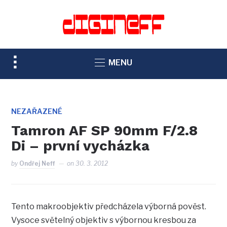
TOGGLE
MENU
SIDEBAR
&
NAVIGATION
NEZAŘAZENÉ
Tamron AF SP 90mm F/2.8
Di – první vycházka
by
Ondřej Neff
on
30. 3. 2012
Tento makroobjektiv předcházela výborná pověst.
Vysoce světelný objektiv s výbornou kresbou za