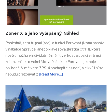
Zoner X a jeho vylepšený Náhled
Posledně jsem tu psal (zde) o funkci Porovnat (ikona nahoře
v nabídce Správce, anebo klávesová zkratka Ctrl+J), která
nově umožňuje individuálně měnit velikost a pozici v rámci
zobrazení Je to velmi šikovné, funkce Porovnat je moje
oblíbená. V mé verzi ZPS14 pochopitelně není, ale kvůli ní se
nebudu přezouvat z
[Read More…]