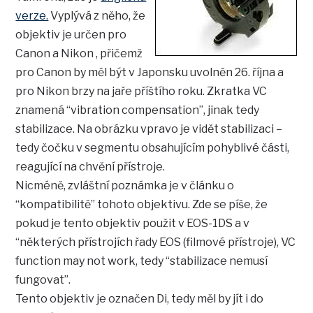
verze.
Vyplývá z něho, že
objektiv je určen pro
Canon a Nikon , přičemž
pro Canon by měl být v Japonsku uvolněn 26. října a
pro Nikon brzy na jaře příštího roku. Zkratka VC
znamená “vibration compensation”, jinak tedy
stabilizace. Na obrázku vpravo je vidět stabilizaci –
tedy čočku v segmentu obsahujícím pohyblivé části,
reagující na chvění přístroje.
Nicméně, zvláštní poznámka je v článku o
“kompatibilitě” tohoto objektivu. Zde se píše, že
pokud je tento objektiv použit v EOS-1DS a v
“některých přístrojích řady EOS (filmové přístroje), VC
function may not work, tedy “stabilizace nemusí
fungovat”.
Tento objektiv je označen Di, tedy měl by jít i do