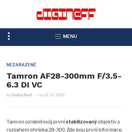
TOGGLE
MENU
SIDEBAR
&
NAVIGATION
NEZAŘAZENÉ
Tamron AF28-300mm F/3.5-
6.3 DI VC
by
Ondřej Neff
on
22. 10. 2007
Tamron oznámil svůj první
stabilizovaný
objektiv s
rozsahem ohniska 28-300. Zde jsou první informace.