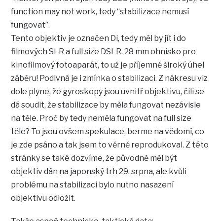
function may not work, tedy “stabilizace nemusí
fungovat”.
Tento objektiv je označen Di, tedy měl by jít i do
filmových SLR a full size DSLR. 28 mm ohnisko pro
kinofilmový fotoaparát, to už je příjemně široký úhel
záběru! Podivná je i zmínka o stabilizaci. Z nákresu viz
dole plyne, že gyroskopy jsou uvnitř objektivu, čili se
dá soudit, že stabilizace by měla fungovat nezávisle
na těle. Proč by tedy neměla fungovat na full size
těle? To jsou ovšem spekulace, berme na vědomí, co
je zde psáno a tak jsem to věrně reprodukoval. Z této
stránky se také dozvíme, že původně měl být
objektiv dán na japonský trh 29. srpna, ale kvůli
problému na stabilizaci bylo nutno nasazení
objektivu odložit.