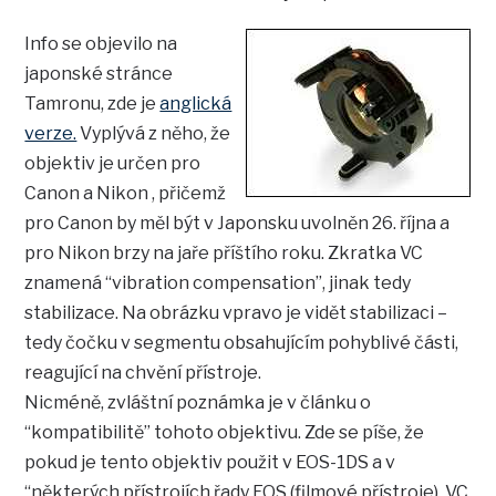
Info se objevilo na
japonské stránce
Tamronu, zde je
anglická
verze.
Vyplývá z něho, že
objektiv je určen pro
Canon a Nikon , přičemž
pro Canon by měl být v Japonsku uvolněn 26. října a
pro Nikon brzy na jaře příštího roku. Zkratka VC
znamená “vibration compensation”, jinak tedy
stabilizace. Na obrázku vpravo je vidět stabilizaci –
tedy čočku v segmentu obsahujícím pohyblivé části,
reagující na chvění přístroje.
Nicméně, zvláštní poznámka je v článku o
“kompatibilitě” tohoto objektivu. Zde se píše, že
pokud je tento objektiv použit v EOS-1DS a v
“některých přístrojích řady EOS (filmové přístroje), VC