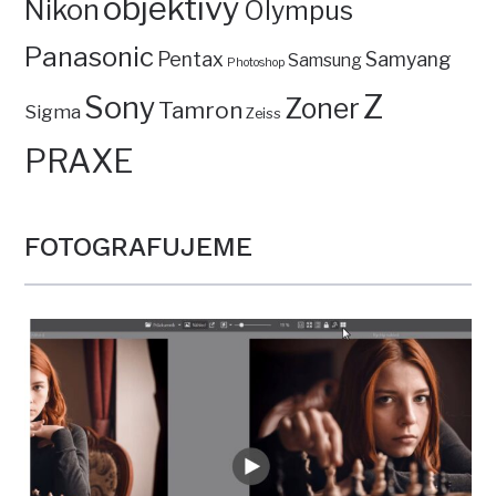
objektivy
Nikon
Olympus
Panasonic
Pentax
Samyang
Samsung
Photoshop
Z
Sony
Zoner
Tamron
Sigma
Zeiss
PRAXE
FOTOGRAFUJEME