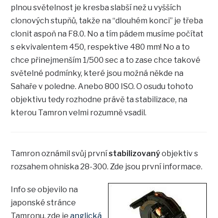
plnou světelnost je kresba slabší než u vyšších
clonových stupňů, takže na “dlouhém konci” je třeba
clonit aspoň na F8.0. No a tím pádem musíme počítat
s ekvivalentem 450, respektive 480 mm! No a to
chce přinejmenším 1/500 sec a to zase chce takové
světelné podmínky, které jsou možná někde na
Sahaře v poledne. Anebo 800 ISO. O osudu tohoto
objektivu tedy rozhodne právě ta stabilizace, na
kterou Tamron velmi rozumně vsadil.
Tamron oznámil svůj první
stabilizovaný
objektiv s
rozsahem ohniska 28-300. Zde jsou první informace.
Info se objevilo na
japonské stránce
Tamronu, zde je
anglická