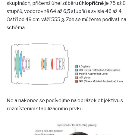
skupinách, přičemž úhel záběru
úhlopříčně
je 75 až 8
stupňů, vodorovně 64 až 6,5 stupňů a svisle 46 až 4.
Ostří od 49 cm, váží 555 g. Zde se můžeme podívat na
schéma:
No a nakonec se podívejme na obrázek objektivu s
rozmístěním stabilizačního prvku: