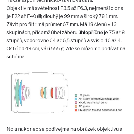
Takže aspoň technicko-taktická data:
Objektiv má světelnost F3.5 až F6.3, nejmenší clona
je F22 až F40 (!!!) dlouhý je 99 mm a široký 78,1 mm.
Závit pro filtr má průměr 67 mm. Má 18 členů v 13
skupinách, přičemž úhel záběru
úhlopříčně
je 75 až 8
stupňů, vodorovně 64 až 6,5 stupňů a svisle 46 až 4.
Ostří od 49 cm, váží 555 g. Zde se můžeme podívat na
schéma:
No a nakonec se podívejme na obrázek objektivu s