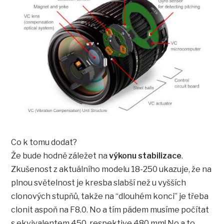
Co k tomu dodat?
Že bude hodně záležet na
výkonu stabilizace
.
Zkušenost z aktuálního modelu 18-250 ukazuje, že na
plnou světelnost je kresba slabší než u vyšších
clonových stupňů, takže na “dlouhém konci” je třeba
clonit aspoň na F8.0. No a tím pádem musíme počítat
s ekvivalentem 450, respektive 480 mm! No a to