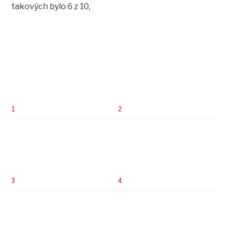
takových bylo 6 z 10,
1
2
3
4