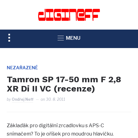
TOGGLE
MENU
SIDEBAR
&
NAVIGATION
NEZAŘAZENÉ
Tamron SP 17-50 mm F 2,8
XR Di II VC (recenze)
by
Ondřej Neff
on
30. 8. 2011
Záklaďák pro digitální zrcadlovku s APS-C
snímačem? To je oříšek pro moudrou hlavičku.