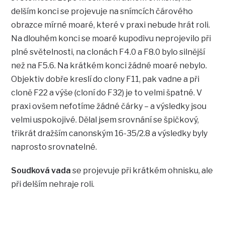
delším konci se projevuje na snímcích čárového
obrazce mírné moaré, které v praxi nebude hrát roli.
Na dlouhém konci se moaré kupodivu neprojevilo při
plné světelnosti, na clonách F4.0 a F8.0 bylo silnější
než na F5.6. Na krátkém konci žádné moaré nebylo.
Objektiv dobře kreslí do clony F11, pak vadne a při
cloně F22 a výše (cloní do F32) je to velmi špatné. V
praxi ovšem nefotíme žádné čárky – a výsledky jsou
velmi uspokojivé. Dělal jsem srovnání se špičkový,
třikrát dražším canonským 16-35/2.8 a výsledky byly
naprosto srovnatelné.
Soudková vada
se projevuje při krátkém ohnisku, ale
při delším nehraje roli.