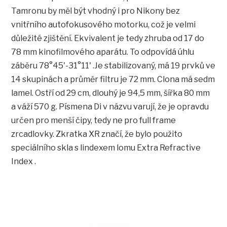
Tamronu by měl být vhodný i pro Nikony bez
vnitřního autofokusového motorku, což je velmi
důležité zjištění. Ekvivalent je tedy zhruba od 17 do
78 mm kinofilmového aparátu. To odpovídá úhlu
záběru 78°45'-31°11' .Je stabilizovaný, má 19 prvků ve
14 skupinách a průměr filtru je 72 mm. Clona má sedm
lamel. Ostří od 29 cm, dlouhý je 94,5 mm, šířka 80 mm
a váží 570 g. Písmena Di v názvu varují, že je opravdu
určen pro menší čipy, tedy ne pro full frame
zrcadlovky. Zkratka XR značí, že bylo použito
speciálního skla s lindexem lomu Extra Refractive
Index .