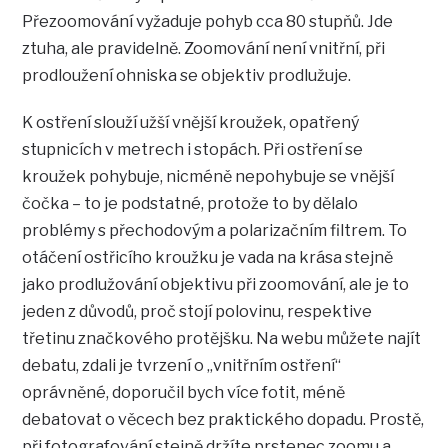
Přezoomování vyžaduje pohyb cca 80 stupňů. Jde
ztuha, ale pravidelně. Zoomování není vnitřní, při
prodloužení ohniska se objektiv prodlužuje.
K ostření slouží užší vnější kroužek, opatřený
stupnicích v metrech i stopách. Při ostření se
kroužek pohybuje, nicméně nepohybuje se vnější
čočka – to je podstatné, protože to by dělalo
problémy s přechodovým a polarizačním filtrem. To
otáčení ostřicího kroužku je vada na krása stejně
jako prodlužování objektivu při zoomování, ale je to
jeden z důvodů, proč stojí polovinu, respektive
třetinu značkového protějšku. Na webu můžete najít
debatu, zdali je tvrzení o „vnitřním ostření“
oprávněné, doporučil bych více fotit, méně
debatovat o věcech bez praktického dopadu. Prostě,
při fotografování stejně držíte prstenec zoomu a