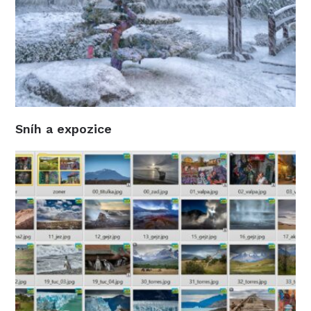
Sníh a expozice