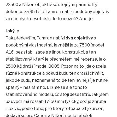
22500 a Nikon objektiv se stejnými parametry
dokonce za 35 tisíc. Tamron nabízí podobný objektiv
za necelých deset tisíc. Je to možné? Ano, je.
Jaký je
Tak především, Tamron nabízí
dva objektivy
s
podobnými vlastnostmi, levnější je za 7500 (model
A16) bez stabilizace a s jinou konstrukcí, a ten
stabilizovaný, který je předmětem mé recenze, je o
2500 Kč dražší model BO05. Pozor na to, jde o zcela
různé konstrukce a pokud budu ten dražší chválit,
jako že budu, neznamená to, že ten levnější je nutně
špatný – neznám ho. Držme se ale tohoto
stabilizovaného modelu, co stojí deset litrů. Jak jsem
už uvedl, má rozsah 17-50 mm fyzicky, což je zhruba
1,5x víc, podle toho, pro který fotoaparát je určen,
dodává se pro Canon a Nikon, podle tabulek