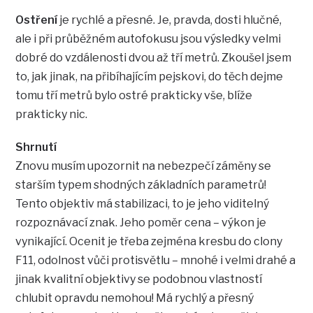
Ostření
je rychlé a přesné. Je, pravda, dosti hlučné,
ale i při průběžném autofokusu jsou výsledky velmi
dobré do vzdálenosti dvou až tří metrů. Zkoušel jsem
to, jak jinak, na přibíhajícím pejskovi, do těch dejme
tomu tří metrů bylo ostré prakticky vše, blíže
prakticky nic.
Shrnutí
Znovu musím upozornit na nebezpečí záměny se
starším typem shodných základních parametrů!
Tento objektiv má stabilizaci, to je jeho viditelný
rozpoznávací znak. Jeho poměr cena – výkon je
vynikající. Ocenit je třeba zejména kresbu do clony
F11, odolnost vůči protisvětlu – mnohé i velmi drahé a
jinak kvalitní objektivy se podobnou vlastností
chlubit opravdu nemohou! Má rychlý a přesný