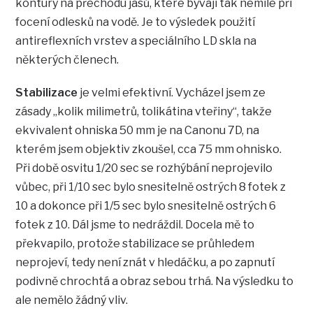
kontury na přechodu jasů, které bývají tak nemilé při
focení odlesků na vodě. Je to výsledek použití
antireflexních vrstev a speciálního LD skla na
některých členech.
Stabilizace
je velmi efektivní. Vycházel jsem ze
zásady „kolik milimetrů, tolikátina vteřiny“, takže
ekvivalent ohniska 50 mm je na Canonu 7D, na
kterém jsem objektiv zkoušel, cca 75 mm ohnisko.
Při době osvitu 1/20 sec se rozhýbání neprojevilo
vůbec, při 1/10 sec bylo snesitelně ostrých 8 fotek z
10 a dokonce při 1/5 sec bylo snesitelně ostrých 6
fotek z 10. Dál jsme to nedráždil. Docela mě to
překvapilo, protože stabilizace se průhledem
neprojeví, tedy není znát v hledáčku, a po zapnutí
podivně chrochtá a obraz sebou trhá. Na výsledku to
ale nemělo žádný vliv.