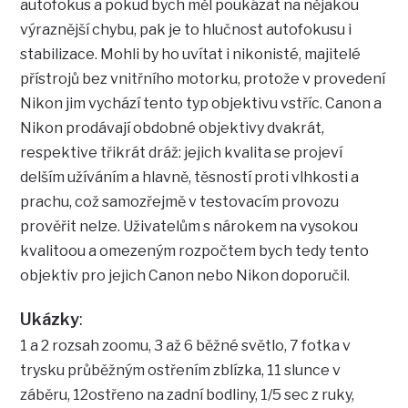
autofokus a pokud bych měl poukázat na nějakou
výraznější chybu, pak je to hlučnost autofokusu i
stabilizace. Mohli by ho uvítat i nikonisté, majitelé
přístrojů bez vnitřního motorku, protože v provedení
Nikon jim vychází tento typ objektivu vstříc. Canon a
Nikon prodávají obdobné objektivy dvakrát,
respektive třikrát dráž: jejich kvalita se projeví
delším užíváním a hlavně, těsností proti vlhkosti a
prachu, což samozřejmě v testovacím provozu
prověřit nelze. Uživatelům s nárokem na vysokou
kvalitoou a omezeným rozpočtem bych tedy tento
objektiv pro jejich Canon nebo Nikon doporučil.
Ukázky
:
1 a 2 rozsah zoomu, 3 až 6 běžné světlo, 7 fotka v
trysku průběžným ostřením zblízka, 11 slunce v
záběru, 12ostřeno na zadní bodliny, 1/5 sec z ruky,