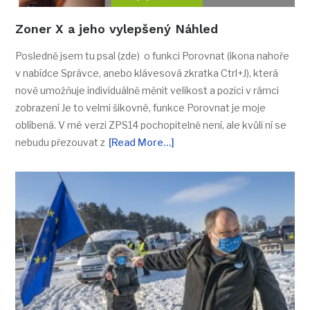
Zoner X a jeho vylepšený Náhled
Posledně jsem tu psal (zde) o funkci Porovnat (ikona nahoře
v nabídce Správce, anebo klávesová zkratka Ctrl+J), která
nově umožňuje individuálně měnit velikost a pozici v rámci
zobrazení Je to velmi šikovné, funkce Porovnat je moje
oblíbená. V mé verzi ZPS14 pochopitelně není, ale kvůli ní se
nebudu přezouvat z
[Read More…]