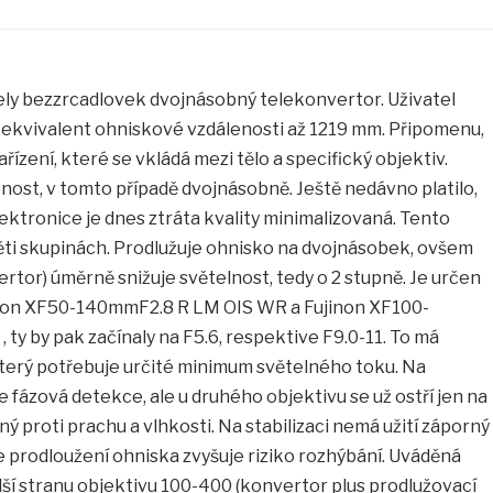
dely bezzrcadlovek dvojnásobný telekonvertor. Uživatel
t ekvivalent ohniskové vzdálenosti až 1219 mm. Připomenu,
řízení, které se vkládá mezi tělo a specifický objektiv.
ost, v tomto případě dvojnásobně. Ještě nedávno platilo,
 elektronice je dnes ztráta kvality minimalizovaná. Tento
ěti skupinách. Prodlužuje ohnisko na dvojnásobek, ovšem
rtor) úměrně snižuje světelnost, tedy o 2 stupně. Je určen
inon XF50-140mmF2.8 R LM OIS WR a Fujinon XF100-
y by pak začínaly na F5.6, respektive F9.0-11. To má
který potřebuje určité minimum světelného toku. Na
 fázová detekce, ale u druhého objektivu se už ostří jen na
ný proti prachu a vlhkosti. Na stabilizaci nemá užití záporný
že prodloužení ohniska zvyšuje riziko rozhýbání. Uváděná
ší stranu objektivu 100-400 (konvertor plus prodlužovací