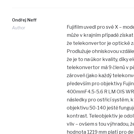
Ondřej Neff
Fujifilm uvedl pro své X – mo
Author
může v krajním případě získa
že telekonvertor je optické za
Prodlužuje ohniskovou vzdálen
že je to na úkor kvality, díky
telekonvertor má 9 členů v p
zároveň (jako každý telekonve
především pro objektivy Fuj
400mmF4.5-5.6 R LM OIS WR , t
následky pro ostřicí systém, 
objektivu 50-140 ještě funguje
kontrast. Teleobjektiv je odol
vliv – ovšem s tou výhradou, 
hodnota 1219 mm platí pro del