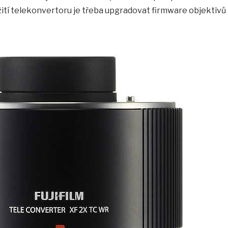
ití telekonvertoru je třeba upgradovat firmware objektivů 