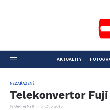
AKTUALITY
FOTOGR
TOGGLE
SIDEBAR
&
NAVIGATION
NEZAŘAZENÉ
Telekonvertor Fuji
by
Ondřej Neff
on
19. 5. 2016