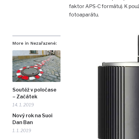
faktor APS-C formátu). K použ
fotoaparátu.
More in Nezařazené:
Soutěž v poločase
– Začátek
14. 1. 2019
Nový rok na Suoi
Dan Ban
1. 1. 2019