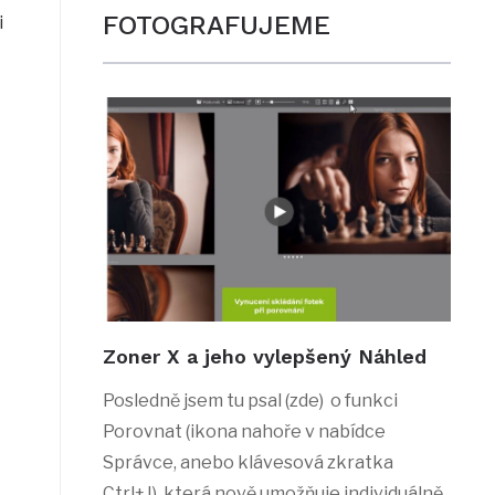
FOTOGRAFUJEME
i
Zoner X a jeho vylepšený Náhled
Posledně jsem tu psal (zde) o funkci
Porovnat (ikona nahoře v nabídce
Správce, anebo klávesová zkratka
Ctrl+J), která nově umožňuje individuálně