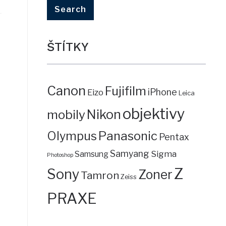
ŠTÍTKY
Canon
Fujifilm
iPhone
Eizo
Leica
objektivy
mobily
Nikon
Panasonic
Olympus
Pentax
Samyang
Sigma
Samsung
Photoshop
Z
Sony
Zoner
Tamron
Zeiss
PRAXE