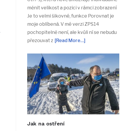
měnit velikost a pozici v rámci zobrazení
Je to velmi šikovné, funkce Porovnat je
moje oblíbená. V mé verzi ZPS14
pochopitelně není, ale kvůli ní se nebudu
přezouvat z
[Read More…]
Jak na ostření