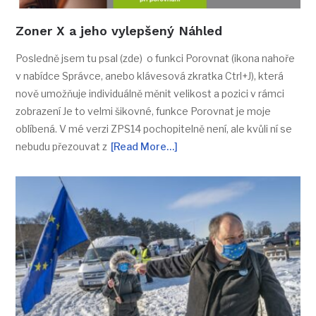
Zoner X a jeho vylepšený Náhled
Posledně jsem tu psal (zde) o funkci Porovnat (ikona nahoře
v nabídce Správce, anebo klávesová zkratka Ctrl+J), která
nově umožňuje individuálně měnit velikost a pozici v rámci
zobrazení Je to velmi šikovné, funkce Porovnat je moje
oblíbená. V mé verzi ZPS14 pochopitelně není, ale kvůli ní se
nebudu přezouvat z
[Read More…]