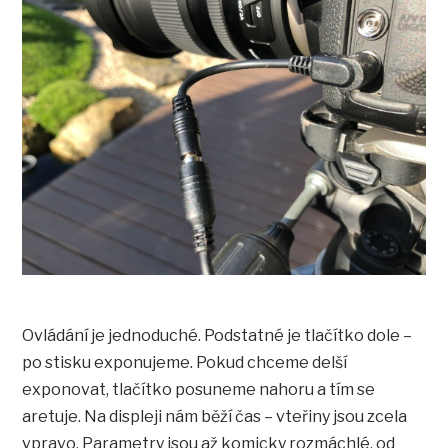
Ovládání je jednoduché. Podstatné je tlačítko dole –
po stisku exponujeme. Pokud chceme delší
exponovat, tlačítko posuneme nahoru a tím se
aretuje. Na displeji nám běží čas – vteřiny jsou zcela
vpravo. Parametry jsou až komicky rozmáchlé, od