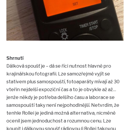
Shrnutí
Dálková spoušť je – dá se říci nutnost hlavně pro
krajinářskou fotografii. Lze samozřejmě vyjít se
stativem plus samospouští, fotoaparáty mívají až 30
vteřin nejdelší expoziční čas a to je obvykle až až…
jenže někdy je potřeba delšího času a laborace se
samospouští taky není nejpohodlnější. Netvrdím, že
tenhle Rollei je jediná možná alternativa, nicméně
ocenil jsem jednoduchost a rozumnou cenu. Lze
koupit i dálkovou spoušť rádiovou (i Rollei takovou