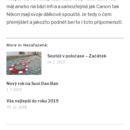
má) anebo na bázi infra a samozřejmě jak Canon tak
Nikon mají svoje dálkové spouště. Je tedy o čem
přemýšlet a jakožto podnět berte i toto připomenutí.
More in Nezařazené:
Soutěž v poločase – Začátek
14. 1. 2019
Nový rok na Suoi Dan Ban
1. 1. 2019
Vše nejlepší do roku 2019
30. 12. 2018