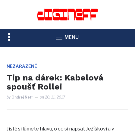
TOGGLE
MENU
SIDEBAR
&
NAVIGATION
NEZAŘAZENÉ
Tip na dárek: Kabelová
spoušť Rollei
by
Ondřej Neff
on
20. 11. 2017
Jistě si lámete hlavu, o co si napsat Ježíškovi a v