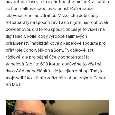
adventním čase se tu o pár tipech zmíním. Krajinářům
se hodí dálková kabelová spoušť. Rollei nabízí
šikovnou a ne moc drahou. V klasické době měly
fotoaparáty na spoušti závit a do ní jste našroubovali
bowdenovou drátěnou spoušť, občas je to vidět i na
digitálech. Rollei coby výrobce zajímavých
příslušenství nabízí dálkové a kabelové spouště pro
přístroje Canon, Nikon a Sony. Ty dálkové jsou
rádiové, ale pro běžné účely bohatě stačí ta
kabelová. Stojí to 690 korun, dodává se to včetně
dvou AAA monočlánků, zde je
jejich e-shop
. Tady je
moje selfíčko s tímto zařízením, připojeným k Canon
5D Mk III.