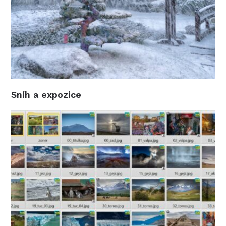
Sníh a expozice