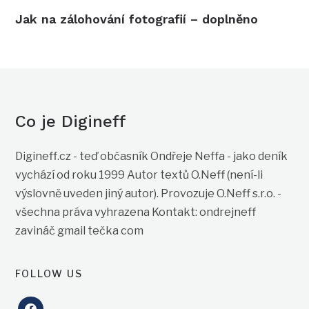
Jak na zálohování fotografií – doplněno
Co je Digineff
Digineff.cz - teď občasník Ondřeje Neffa - jako deník
vychází od roku 1999 Autor textů O.Neff (není-li
výslovně uveden jiný autor). Provozuje O.Neff s.r.o. -
všechna práva vyhrazena Kontakt: ondrejneff
zavináč gmail tečka com
FOLLOW US
facebook