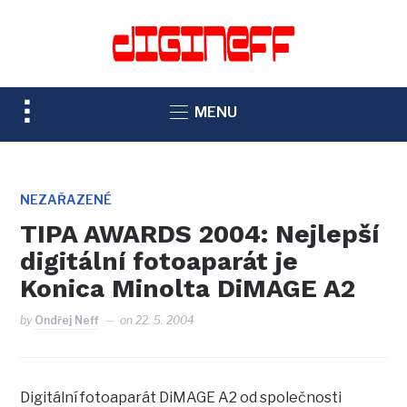
TOGGLE
MENU
SIDEBAR
&
NAVIGATION
NEZAŘAZENÉ
TIPA AWARDS 2004: Nejlepší
digitální fotoaparát je
Konica Minolta DiMAGE A2
by
Ondřej Neff
on
22. 5. 2004
Digitální fotoaparát DiMAGE A2 od společnosti