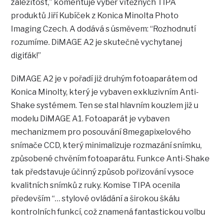
záležitost,” komentuje výběr vítězných TIPA
produktů Jiří Kubíček z Konica Minolta Photo
Imaging Czech. A dodává s úsměvem: “Rozhodnutí
rozumíme. DiMAGE A2 je skutečně vychytanej
digiťák!”
DiMAGE A2 je v pořadí již druhým fotoaparátem od
Konica Minolty, který je vybaven exkluzivním Anti-
Shake systémem. Ten se stal hlavním kouzlem již u
modelu DiMAGE A1. Fotoaparát je vybaven
mechanizmem pro posouvání 8megapixelového
snímače CCD, který minimalizuje rozmazání snímku,
způsobené chvěním fotoaparátu. Funkce Anti-Shake
tak představuje účinný způsob pořizování vysoce
kvalitních snímků z ruky. Komise TIPA ocenila
především “… stylové ovládání a širokou škálu
kontrolních funkcí, což znamená fantastickou volbu