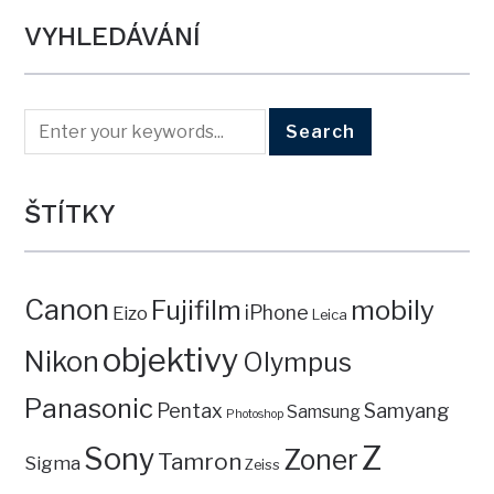
VYHLEDÁVÁNÍ
ŠTÍTKY
Canon
mobily
Fujifilm
iPhone
Eizo
Leica
objektivy
Nikon
Olympus
Panasonic
Pentax
Samyang
Samsung
Photoshop
Z
Sony
Zoner
Tamron
Sigma
Zeiss