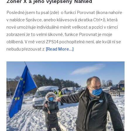
Zoner X a jeho vylepšený Náhled
Posledně jsem tu psal (zde) o funkci Porovnat (ikona nahoře
v nabídce Správce, anebo klávesová zkratka Ctrl+J), která
nově umožňuje individuálně měnit velikost a pozici v rámci
zobrazení Je to velmi šikovné, funkce Porovnat je moje
oblíbená. V mé verzi ZPS14 pochopitelně není, ale kvůli ní se
nebudu přezouvat z
[Read More…]