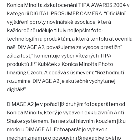
Konica Minolta získal ocenění TIPA AWARDS 2004 v
kategorii DIGITAL PROSUMER CAMERA. “Oficiální
vyjádření poroty novinářské asociace, která
každoročně uděluje tituly nejlepším foto-
technologiím a produktům, a která tentokrát ocenila
naši DiMAGE A2, považujeme za vysoce prestižní
záležitost,” komentuje výběr vítězných TIPA
produktů Jiří Kubíček z Konica Minolta Photo
Imaging Czech. A dodává s úsměvem: “Rozhodnutí
rozumíme. DiMAGE A2 je skutečně vychytanej
digiťák!”
DiMAGE A2 je v pořadí již druhým fotoaparátem od
Konica Minolty, který je vybaven exkluzivním Anti-
Shake systémem. Ten se stal hlavním kouzlem již u
modelu DiMAGE A1. Fotoaparát je vybaven
mechanizmem pro posouvání 8megapixelového