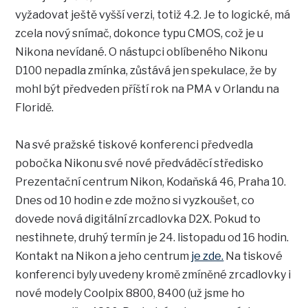
vyžadovat ještě vyšší verzi, totiž 4.2. Je to logické, má
zcela nový snímač, dokonce typu CMOS, což je u
Nikona nevídané. O nástupci oblíbeného Nikonu
D100 nepadla zmínka, zůstává jen spekulace, že by
mohl být předveden příští rok na PMA v Orlandu na
Floridě.
Na své pražské tiskové konferenci předvedla
pobočka Nikonu své nové předváděcí středisko
Prezentační centrum Nikon, Kodaňská 46, Praha 10.
Dnes od 10 hodin e zde možno si vyzkoušet, co
dovede nová digitální zrcadlovka D2X. Pokud to
nestihnete, druhý termín je 24. listopadu od 16 hodin.
Kontakt na Nikon a jeho centrum
je zde.
Na tiskové
konferenci byly uvedeny kromě zmíněné zrcadlovky i
nové modely Coolpix 8800, 8400 (už jsme ho