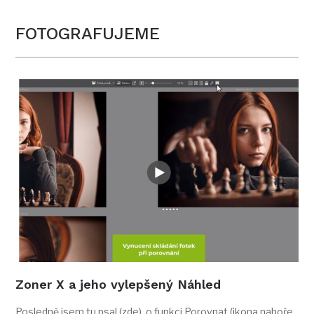
FOTOGRAFUJEME
Zoner X a jeho vylepšený Náhled
Posledně jsem tu psal (zde) o funkci Porovnat (ikona nahoře