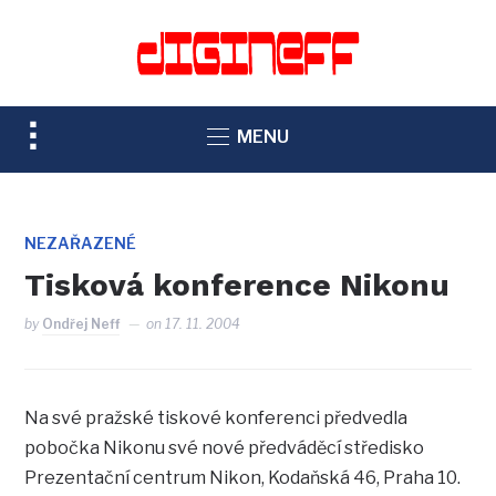
TOGGLE
MENU
SIDEBAR
&
NAVIGATION
NEZAŘAZENÉ
Tisková konference Nikonu
by
Ondřej Neff
on
17. 11. 2004
Na své pražské tiskové konferenci předvedla
pobočka Nikonu své nové předváděcí středisko
Prezentační centrum Nikon, Kodaňská 46, Praha 10.