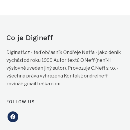
Co je Digineff
Digineff.cz - teď občasník Ondřeje Neffa - jako deník
vychází od roku 1999 Autor textů O.Neff (není-li
výslovně uveden jiný autor). Provozuje O.Neff s.r.o. -
všechna práva vyhrazena Kontakt: ondrejneff
zavináč gmail tečka com
FOLLOW US
facebook