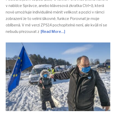
v nabídce Správce, anebo klávesová zkratka Ctrl+J), která
nově umožňuje individuálně měnit velikost a pozici v rámci
zobrazení Je to velmi šikovné, funkce Porovnat je moje
oblíbená. V mé verzi ZPS14 pochopitelně není, ale kvůli ní se
nebudu přezouvat z
[Read More…]