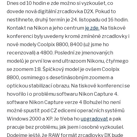
Dnes od 10 hodin e zde možno si vyzkoušet, co
dovede nová digitální zrcadlovka D2X. Pokud to
nestihnete, druhý termín je 24. listopadu od 16 hodin.
Kontakt na Nikon a jeho centrum
je zde.
Na tiskové
konferenci byly uvedeny kromě zmíněné zrcadlovky i
nové modely Coolpix 8800, 8400 (už jsme ho
recenzovali) a 4800. Poslední ze jmenovaných
modelů je první low end ultrazoom Nikonu, čtyřmego
se zoomem 1:8. Špičkový model je ovšem Coolpix
8800, osmimego s desetinásobným zoomem a
optickou stabilizací obrazu. Na tiskové konferenci se
hovořilo i o problému softwaru Nikon Capture 4.
software Nikon Capture verze 4 Bohužel ho není
možné spustit pod CZ edicemi operačních systémů
Windows 2000 a XP. Je třeba ho
upgradovat
a pak
pracuje bez problému, jak jsem i osobně vyzkoušel.
Dodejme ještě, že RAW formát zrcadlovky DX bude