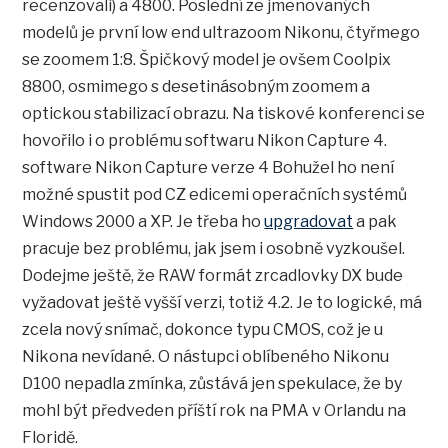
recenzovali) a 4800. Poslední ze jmenovaných
modelů je první low end ultrazoom Nikonu, čtyřmego
se zoomem 1:8. Špičkový model je ovšem Coolpix
8800, osmimego s desetinásobným zoomem a
optickou stabilizací obrazu. Na tiskové konferenci se
hovořilo i o problému softwaru Nikon Capture 4.
software Nikon Capture verze 4 Bohužel ho není
možné spustit pod CZ edicemi operačních systémů
Windows 2000 a XP. Je třeba ho
upgradovat
a pak
pracuje bez problému, jak jsem i osobně vyzkoušel.
Dodejme ještě, že RAW formát zrcadlovky DX bude
vyžadovat ještě vyšší verzi, totiž 4.2. Je to logické, má
zcela nový snímač, dokonce typu CMOS, což je u
Nikona nevídané. O nástupci oblíbeného Nikonu
D100 nepadla zmínka, zůstává jen spekulace, že by
mohl být předveden příští rok na PMA v Orlandu na
Floridě.