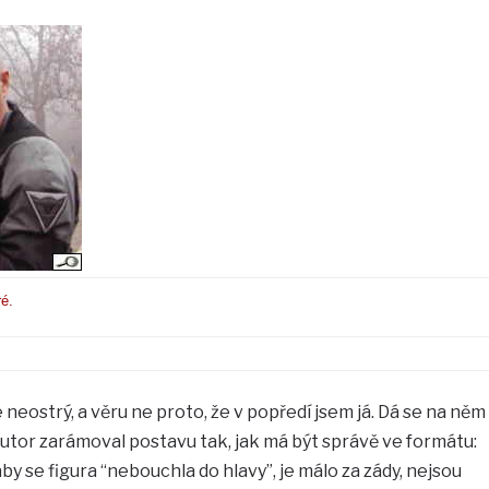
é.
e neostrý, a věru ne proto, že v popředí jsem já. Dá se na něm
Autor zarámoval postavu tak, jak má být správě ve formátu:
aby se figura “nebouchla do hlavy”, je málo za zády, nejsou