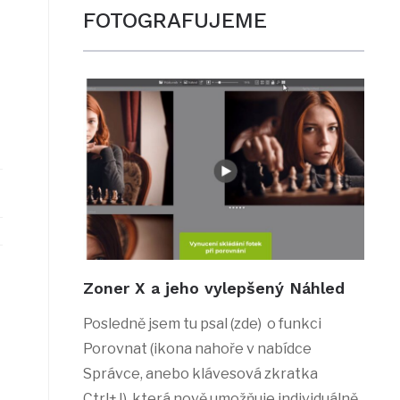
FOTOGRAFUJEME
Zoner X a jeho vylepšený Náhled
Posledně jsem tu psal (zde) o funkci
Porovnat (ikona nahoře v nabídce
Správce, anebo klávesová zkratka
Ctrl+J), která nově umožňuje individuálně