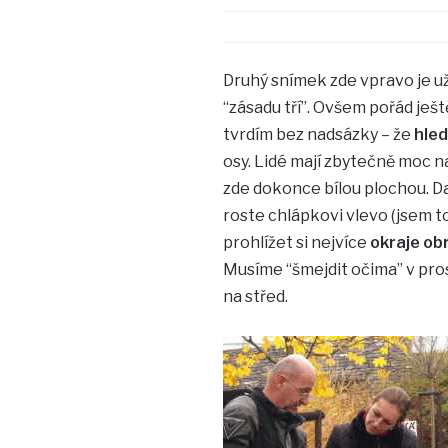
Druhý snímek zde vpravo je už
“zásadu tří”. Ovšem pořád ješt
tvrdím bez nadsázky – že
hled
osy. Lidé mají zbytečně moc 
zde dokonce bílou plochou. Da
roste chlápkovi vlevo (jsem to 
prohlížet si nejvíce
okraje ob
Musíme “šmejdit očima” v pro
na střed.