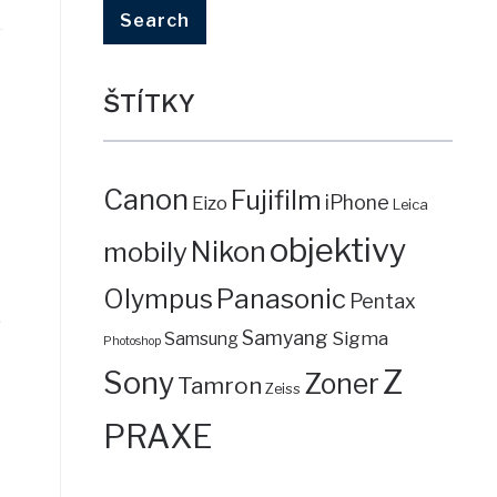
ŠTÍTKY
Canon
Fujifilm
iPhone
Eizo
Leica
objektivy
mobily
Nikon
Panasonic
Olympus
Pentax
,
Samyang
Sigma
Samsung
Photoshop
Z
Sony
Zoner
Tamron
Zeiss
PRAXE