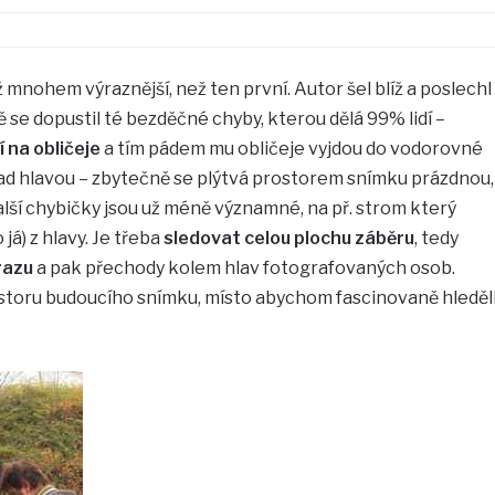
 mnohem výraznější, než ten první. Autor šel blíž a poslechl
ě se dopustil té bezděčné chyby, kterou dělá 99% lidí –
í na obličeje
a tím pádem mu obličeje vyjdou do vodorovné
nad hlavou – zbytečně se plýtvá prostorem snímku prázdnou,
lší chybičky jsou už méně významné, na př. strom který
já) z hlavy. Je třeba
sledovat celou plochu záběru
, tedy
razu
a pak přechody kolem hlav fotografovaných osob.
storu budoucího snímku, místo abychom fascinovaně hleděl