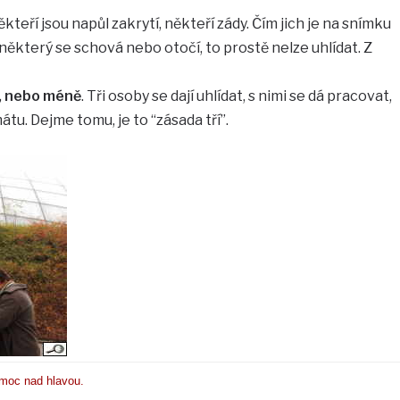
ěkteří jsou napůl zakrytí, někteří zády. Čím jich je na snímku
e některý se schová nebo otočí, to prostě nelze uhlídat. Z
y, nebo méně
. Tři osoby se dají uhlídat, s nimi se dá pracovat,
u. Dejme tomu, je to “zásada tří”.
ho moc nad hlavou.