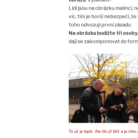
Lidi jsou na obrázku malincí, n
víc, tím je horší nebezpečí, ž
toho odvozuji první zásadu:
Na obrázku budižte tři osob
dají se zakomponovat do formát
To už je lepší. Ale šlo jít blíž a je to