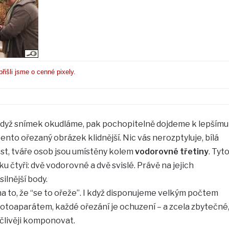
přišli jsme o cenné pixely.
dyž snímek okudláme, pak pochopitelně dojdeme k lepšímu
tento ořezaný obrázek klidnější. Nic vás nerozptyluje, bílá
st, tváře osob jsou umístěny kolem
vodorovné třetiny
. Tyt
ku čtyři: dvě vodorovné a dvě svislé. Právě na jejich
ilnější body.
 to, že “se to ořeže”. I když disponujeme velkým počtem
otoaparátem, každé ořezání je ochuzení – a zcela zbytečné
pečlivěji komponovat.