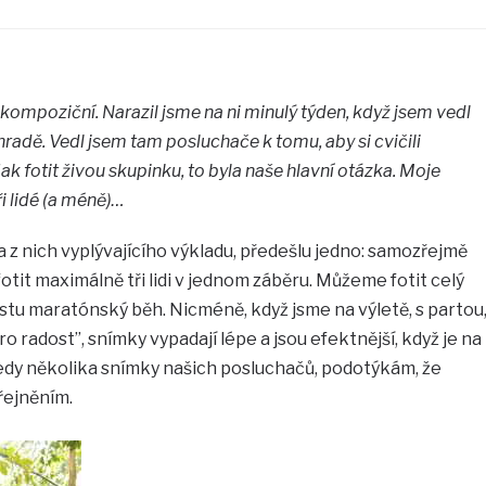
ompoziční. Narazil jsme na ni minulý týden, když jsem vedl
radě. Vedl jsem tam posluchače k tomu, aby si cvičili
k fotit živou skupinku, to byla naše hlavní otázka. Moje
i lidé (a méně)…
a z nich vyplývajícího výkladu, předešlu jedno: samozřejmě
otit maximálně tři lidi v jednom záběru. Můžeme fotit celý
tu maratónský běh. Nicméně, když jsme na výletě, s partou
o radost”, snímky vypadají lépe a jsou efektnější, když je na
tedy několika snímky našich posluchačů, podotýkám, že
eřejněním.