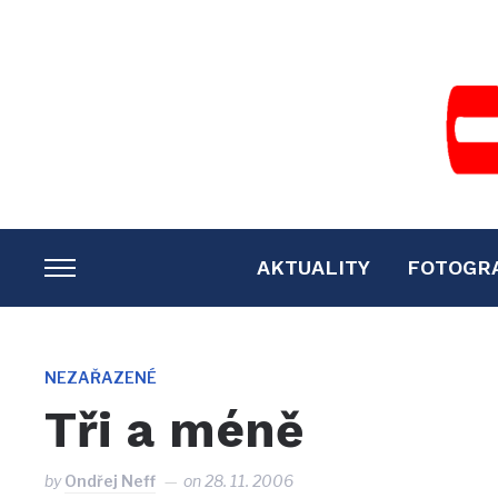
AKTUALITY
FOTOGR
TOGGLE
SIDEBAR
&
NAVIGATION
NEZAŘAZENÉ
Tři a méně
by
Ondřej Neff
on
28. 11. 2006