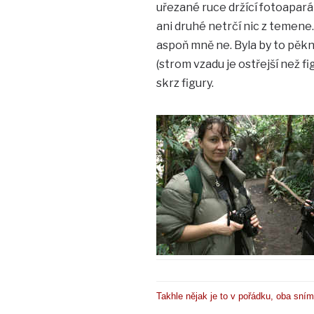
uřezané ruce držící fotoaparát
ani druhé netrčí nic z temene
aspoň mně ne. Byla by to pěkná
(strom vzadu je ostřejší než fi
skrz figury.
Takhle nějak je to v pořádku, oba sní