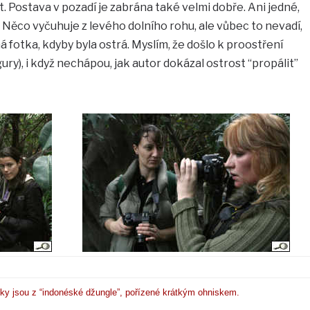
. Postava v pozadí je zabrána také velmi dobře. Ani jedné,
. Něco vyčuhuje z levého dolního rohu, ale vůbec to nevadí,
 fotka, kdyby byla ostrá. Myslím, že došlo k proostření
gury), i když nechápou, jak autor dokázal ostrost “propálit”
mky jsou z “indonéské džungle”, pořízené krátkým ohniskem.