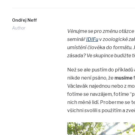
Ondřej Neff
Author
Věnujme se pro změnu otázce k
seminář
IDIFu
v zoologické zah
umístění člověka do formátu. Ja
zásada? Ve skupince budižte tř
Než se ale pustím do příkladů 
nikde není psáno, že
musíme
f
Václavák najednou nebo z mos
fotíme se navzájem, fotíme “pr
nich méně lidí. Proberme se 
všichni svolili s použitím a zv