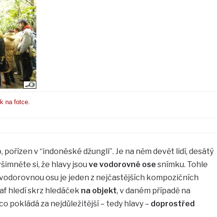
k na fotce.
pořízen v “indonéské džungli”. Je na něm devět lidí, desátý
všimněte si, že hlavy jsou
ve vodorovné ose
snímku. Tohle
a vodorovnou osu je jeden z nejčastějších kompozičních
raf hledí skrz hledáček
na objekt
, v daném případě na
co pokládá za nejdůležitější – tedy hlavy –
doprostřed