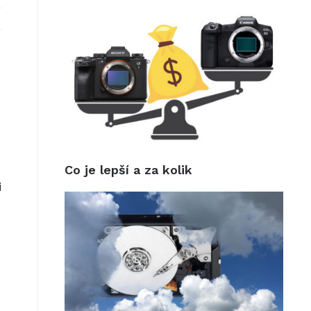
Co je lepší a za kolik
i