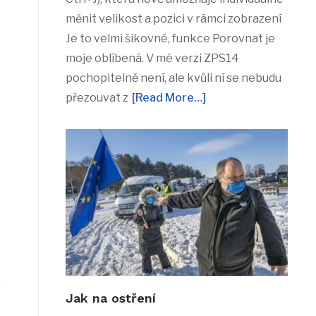
měnit velikost a pozici v rámci zobrazení
Je to velmi šikovné, funkce Porovnat je
moje oblíbená. V mé verzi ZPS14
pochopitelně není, ale kvůli ní se nebudu
přezouvat z
[Read More…]
Jak na ostření