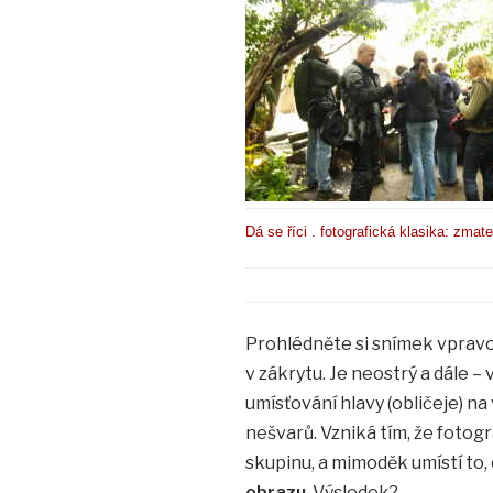
Dá se říci . fotografická klasika: zmate
Prohlédněte si snímek vpravo, 
v zákrytu. Je neostrý a dále – 
umísťování hlavy (obličeje) n
nešvarů. Vzniká tím, že fotog
skupinu, a mimoděk umístí to, 
obrazu
. Výsledek?