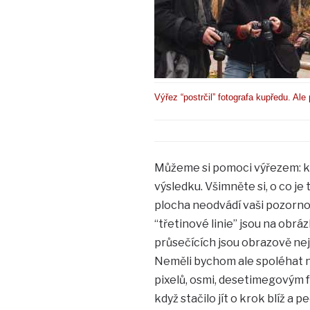
Výřez “postrčil” fotografa kupředu. Ale 
Můžeme si pomoci výřezem: k
výsledku. Všimněte si, o co je 
plocha neodvádí vaši pozorno
“třetinové linie” jsou na obráz
průsečících jsou obrazově nejs
Neměli bychom ale spoléhat na
pixelů, osmi, desetimegovým f
když stačilo jít o krok blíž a 