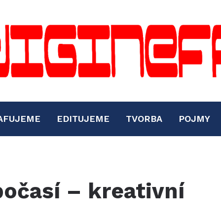
AFUJEME
EDITUJEME
TVORBA
POJMY
počasí – kreativní