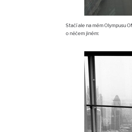
Stačí ale na mém Olympusu OM-
o něčem jiném: