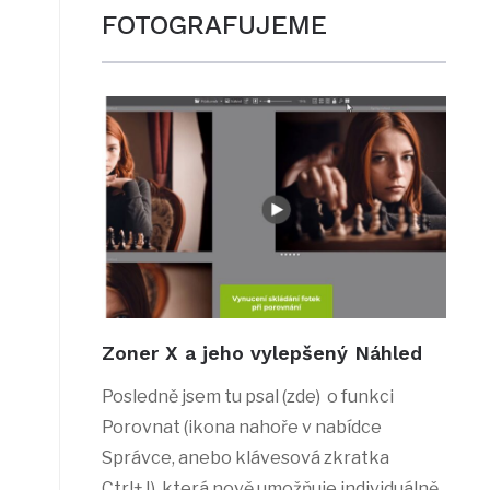
FOTOGRAFUJEME
Zoner X a jeho vylepšený Náhled
Posledně jsem tu psal (zde) o funkci
Porovnat (ikona nahoře v nabídce
Správce, anebo klávesová zkratka
Ctrl+J), která nově umožňuje individuálně