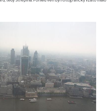
, tedy Střepina. Pohled ven byl fotograficky vzato málo