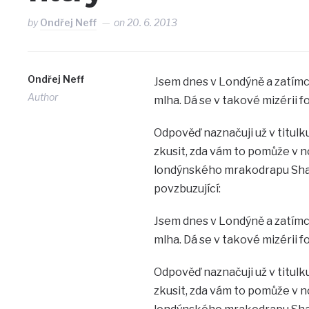
by
Ondřej Neff
on
20. 6. 2013
Ondřej Neff
Jsem dnes v Londýně a zatímc
Author
mlha. Dá se v takové mizérii fo
Odpověď naznačuji už v titulk
zkusit, zda vám to pomůže v n
londýnského mrakodrapu Shard
povzbuzující:
Jsem dnes v Londýně a zatímc
mlha. Dá se v takové mizérii fo
Odpověď naznačuji už v titulk
zkusit, zda vám to pomůže v n