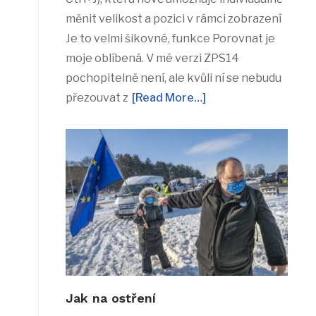
měnit velikost a pozici v rámci zobrazení
Je to velmi šikovné, funkce Porovnat je
moje oblíbená. V mé verzi ZPS14
pochopitelně není, ale kvůli ní se nebudu
přezouvat z
[Read More…]
Jak na ostření