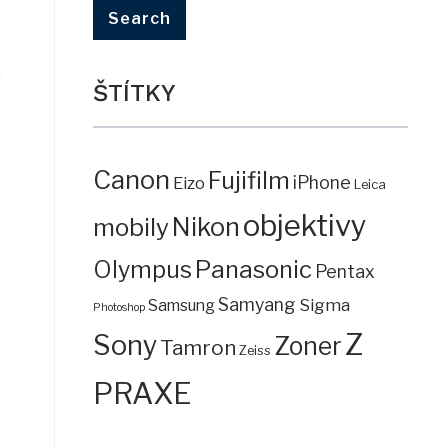
ŠTÍTKY
Canon
Fujifilm
iPhone
Eizo
Leica
objektivy
mobily
Nikon
Panasonic
Olympus
Pentax
Samyang
Sigma
Samsung
Photoshop
Z
Sony
Zoner
Tamron
Zeiss
PRAXE