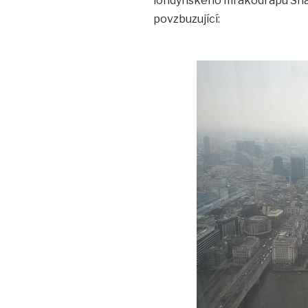
londýnského mrakodrapu Shard
povzbuzující: