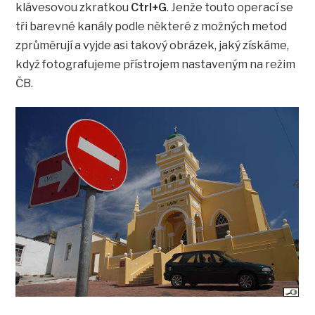
klávesovou zkratkou
Ctrl+G
. Jenže touto operací se
tři barevné kanály podle některé z možných metod
zprůměrují a vyjde asi takový obrázek, jaký získáme,
když fotografujeme přístrojem nastaveným na režim
ČB.