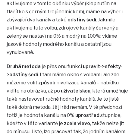
aktivujeme v tomto okénku výběr (klepnutím na
tlačítko s černým trojúhelníčkem), máme na výběr i
zbývající dva kanály a také
odstíny šedi
. Jakmile
aktivujeme tuto volbu, zdrojové kanály červený a
zelený se nastaví na 0% a modrý na 100%: vidíme
jasové hodnoty modrého kanálu a ostatní jsou
vynulované.
Druhá metoda
je přes onu funkci
upravit->efekty-
>odstíny šedi
. I tam máme okno s volbami, ale zde
můžeme volit
způsob
nivelizace kanálů – nabídku
vidíte na obrázku, až po
uživatelskou
, která umožňuje
také nastavovat ručně hodnoty kanálů. Je to jistě
také dobrá metoda. Já ji rád nemám. V té předchozí
totiž je hodnota kanálu na 0%
uprostřed
stupnice,
kdežto v této variantě je
zcela vlevo
, takže nelze jít
do mínusu. Jistě, lze pracovat tak, že jedním kanálem