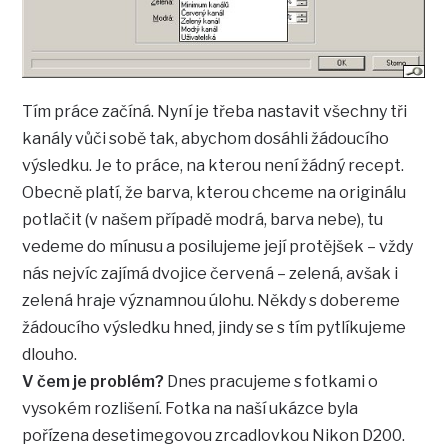
Tím práce začíná. Nyní je třeba nastavit všechny tři
kanály vůči sobě tak, abychom dosáhli žádoucího
výsledku. Je to práce, na kterou není žádný recept.
Obecně platí, že barva, kterou chceme na originálu
potlačit (v našem případě modrá, barva nebe), tu
vedeme do mínusu a posilujeme její protějšek – vždy
nás nejvíc zajímá dvojice červená – zelená, avšak i
zelená hraje významnou úlohu. Někdy s dobereme
žádoucího výsledku hned, jindy se s tím pytlíkujeme
dlouho.
V čem je problém?
Dnes pracujeme s fotkami o
vysokém rozlišení. Fotka na naší ukázce byla
pořízena desetimegovou zrcadlovkou Nikon D200.