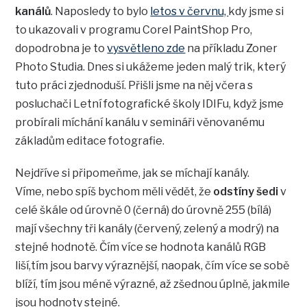
kanálů
. Naposledy to bylo
letos v červnu,
kdy jsme si
to ukazovali v programu Corel PaintShop Pro,
dopodrobna je to
vysvětleno zde
na příkladu Zoner
Photo Studia. Dnes si ukážeme jeden malý trik, který
tuto práci zjednoduší. Přišli jsme na něj včera s
posluchači Letní fotografické školy IDIFu, když jsme
probírali míchání kanálu v semináři věnovanému
základům editace fotografie.
Nejdříve si připomeňme, jak se míchají kanály.
Víme, nebo spíš bychom měli vědět, že
odstíny šedi
v
celé škále od úrovně 0 (černá) do úrovně 255 (bílá)
mají všechny tři kanály (červený, zelený a modrý) na
stejné hodnotě. Čím více se hodnota kanálů RGB
liší,tím jsou barvy výraznější, naopak, čím více se sobě
blíží, tím jsou méně výrazné, až zšednou úplně, jakmile
jsou hodnoty stejné.