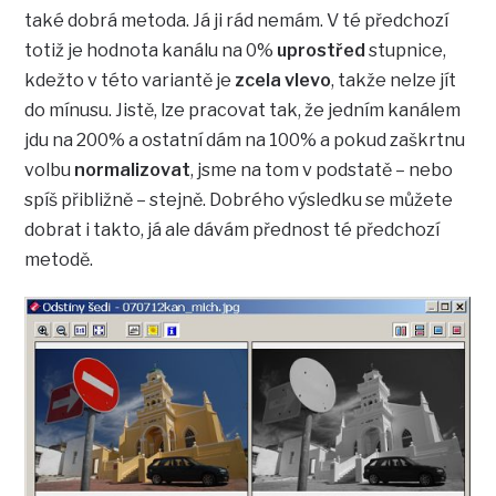
také dobrá metoda. Já ji rád nemám. V té předchozí
totiž je hodnota kanálu na 0%
uprostřed
stupnice,
kdežto v této variantě je
zcela vlevo
, takže nelze jít
do mínusu. Jistě, lze pracovat tak, že jedním kanálem
jdu na 200% a ostatní dám na 100% a pokud zaškrtnu
volbu
normalizovat
, jsme na tom v podstatě – nebo
spíš přibližně – stejně. Dobrého výsledku se můžete
dobrat i takto, já ale dávám přednost té předchozí
metodě.