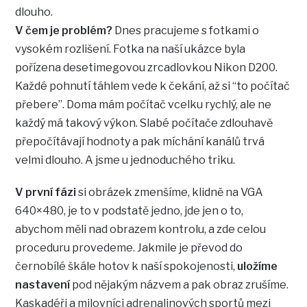
dlouho.
V čem je problém?
Dnes pracujeme s fotkami o
vysokém rozlišení. Fotka na naší ukázce byla
pořízena desetimegovou zrcadlovkou Nikon D200.
Každé pohnutí táhlem vede k čekání, až si “to počítač
přebere”. Doma mám počítač vcelku rychlý, ale ne
každý má takový výkon. Slabé počítače zdlouhavě
přepočítávají hodnoty a pak míchání kanálů trvá
velmi dlouho. A jsme u jednoduchého triku.
V první fázi
si obrázek zmenšíme, klidně na VGA
640×480, je to v podstatě jedno, jde jen o to,
abychom měli nad obrazem kontrolu, a zde celou
proceduru provedeme. Jakmile je převod do
černobílé škále hotov k naší spokojenosti,
uložíme
nastavení
pod nějakým názvem a pak obraz zrušíme.
Kaskadéři a milovníci adrenalinových sportů mezi