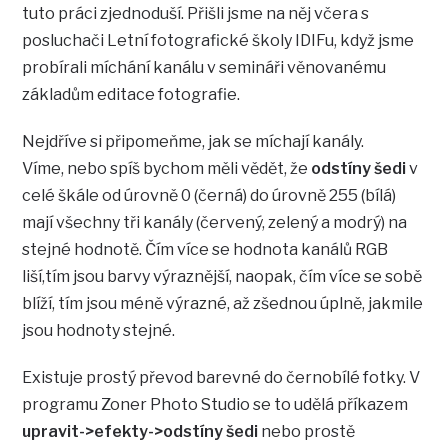
tuto práci zjednoduší. Přišli jsme na něj včera s
posluchači Letní fotografické školy IDIFu, když jsme
probírali míchání kanálu v semináři věnovanému
základům editace fotografie.
Nejdříve si připomeňme, jak se míchají kanály.
Víme, nebo spíš bychom měli vědět, že
odstíny šedi
v
celé škále od úrovně 0 (černá) do úrovně 255 (bílá)
mají všechny tři kanály (červený, zelený a modrý) na
stejné hodnotě. Čím více se hodnota kanálů RGB
liší,tím jsou barvy výraznější, naopak, čím více se sobě
blíží, tím jsou méně výrazné, až zšednou úplně, jakmile
jsou hodnoty stejné.
Existuje prostý převod barevné do černobílé fotky. V
programu Zoner Photo Studio se to udělá příkazem
upravit->efekty->odstíny šedi
nebo prostě