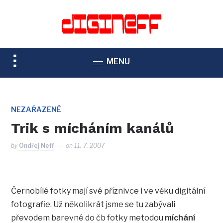
TOGGLE
MENU
SIDEBAR
&
NAVIGATION
NEZAŘAZENÉ
Trik s mícháním kanálů
by
Ondřej Neff
on
11. 7. 2007
Černobílé fotky mají své příznivce i ve věku digitální
fotografie. Už několikrát jsme se tu zabývali
převodem barevné do čb fotky metodou
míchání