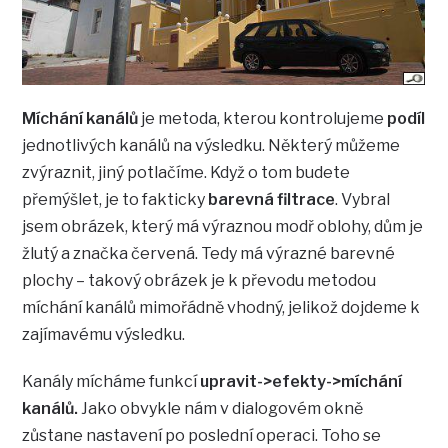
Míchání kanálů
je metoda, kterou kontrolujeme
podíl
jednotlivých kanálů na výsledku. Některý můžeme
zvýraznit, jiný potlačíme. Když o tom budete
přemýšlet, je to fakticky
barevná filtrace
. Vybral
jsem obrázek, který má výraznou modř oblohy, dům je
žlutý a značka červená. Tedy má výrazné barevné
plochy – takový obrázek je k převodu metodou
míchání kanálů mimořádně vhodný, jelikož dojdeme k
zajímavému výsledku.
Kanály mícháme funkcí
upravit->efekty->míchání
kanálů.
Jako obvykle nám v dialogovém okně
zůstane nastavení po poslední operaci. Toho se