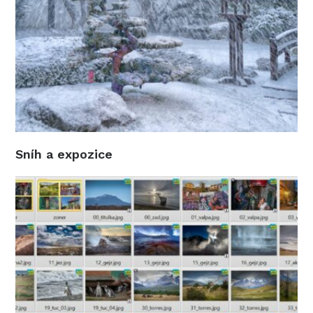
Sníh a expozice