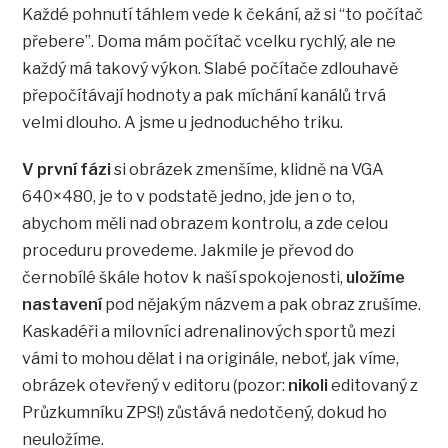
Každé pohnutí táhlem vede k čekání, až si “to počítač
přebere”. Doma mám počítač vcelku rychlý, ale ne
každý má takový výkon. Slabé počítače zdlouhavě
přepočítávají hodnoty a pak míchání kanálů trvá
velmi dlouho. A jsme u jednoduchého triku.
V první fázi
si obrázek zmenšíme, klidně na VGA
640×480, je to v podstatě jedno, jde jen o to,
abychom měli nad obrazem kontrolu, a zde celou
proceduru provedeme. Jakmile je převod do
černobílé škále hotov k naší spokojenosti,
uložíme
nastavení
pod nějakým názvem a pak obraz zrušíme.
Kaskadéři a milovníci adrenalinových sportů mezi
vámi to mohou dělat i na originále, neboť, jak víme,
obrázek otevřený v editoru (pozor:
nikoli
editovaný z
Průzkumníku ZPS!) zůstává nedotčený, dokud ho
neuložíme.