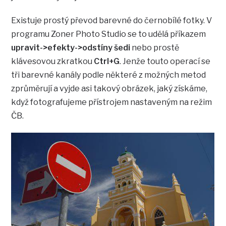
Existuje prostý převod barevné do černobílé fotky. V
programu Zoner Photo Studio se to udělá příkazem
upravit->efekty->odstíny šedi
nebo prostě
klávesovou zkratkou
Ctrl+G
. Jenže touto operací se
tři barevné kanály podle některé z možných metod
zprůměrují a vyjde asi takový obrázek, jaký získáme,
když fotografujeme přístrojem nastaveným na režim
ČB.