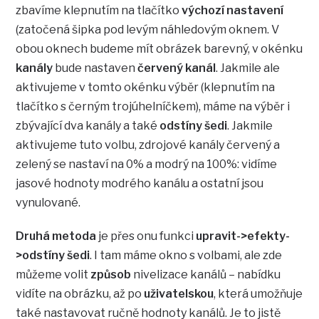
zbavíme klepnutím na tlačítko
výchozí nastavení
(zatočená šipka pod levým náhledovým oknem. V
obou oknech budeme mít obrázek barevný, v okénku
kanály
bude nastaven
červený kanál
. Jakmile ale
aktivujeme v tomto okénku výběr (klepnutím na
tlačítko s černým trojúhelníčkem), máme na výběr i
zbývající dva kanály a také
odstíny šedi
. Jakmile
aktivujeme tuto volbu, zdrojové kanály červený a
zelený se nastaví na 0% a modrý na 100%: vidíme
jasové hodnoty modrého kanálu a ostatní jsou
vynulované.
Druhá metoda
je přes onu funkci
upravit->efekty-
>odstíny šedi
. I tam máme okno s volbami, ale zde
můžeme volit
způsob
nivelizace kanálů – nabídku
vidíte na obrázku, až po
uživatelskou
, která umožňuje
také nastavovat ručně hodnoty kanálů. Je to jistě