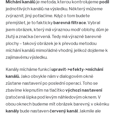
Míchání kanálů
je metoda, kterou kontrolujeme
podíl
jednotlivých kanálů na výsledku. Některý můžeme
zvýraznit, jiný potlačíme. Když o tom budete
přemýšlet, je to fakticky
barevná filtrace
. Vybral
jsem obrázek, který má výraznou modř oblohy, dům je
žlutý a značka červená. Tedy má výrazné barevné
plochy – takový obrázek je k převodu metodou
míchání kanálů mimořádně vhodný, jelikož dojdeme k
zajímavému výsledku.
Kanály mícháme funkcí
upravit->efekty->míchání
kanálů.
Jako obvykle nám v dialogovém okně
zůstane nastavení po poslední operaci. Toho se
zbavíme klepnutím na tlačítko
výchozí nastavení
(zatočená šipka pod levým náhledovým oknem. V
obou oknech budeme mít obrázek barevný, v okénku
kanály
bude nastaven
červený kanál
. Jakmile ale