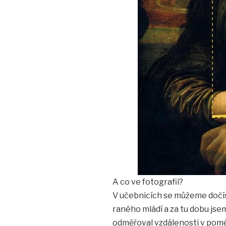
A co ve fotografii?
V učebnicích se můžeme dočíst 
raného mládí a za tu dobu jsem
odměřoval vzdálenosti v poměr