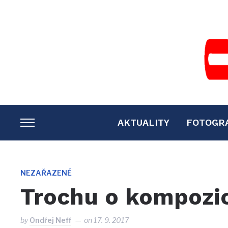
AKTUALITY
FOTOGR
TOGGLE
SIDEBAR
&
NAVIGATION
NEZAŘAZENÉ
Trochu o kompozici
by
Ondřej Neff
on
17. 9. 2017