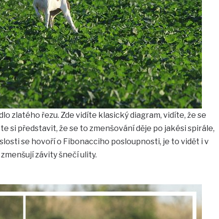
o zlatého řezu. Zde vidíte klasický diagram, vidíte, že se
 si představit, že se to zmenšování děje po jakési spirále,
slosti se hovoří o Fibonacciho posloupnosti, je to vidět i v
zmenšují závity šnečí ulity.