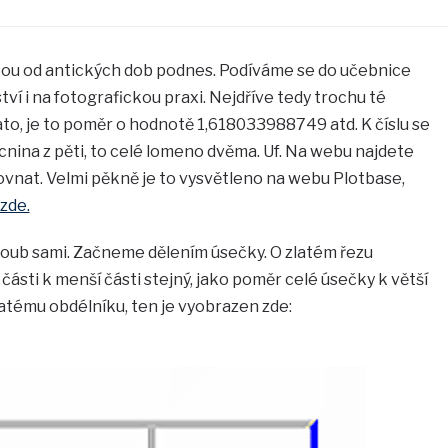
tou od antických dob podnes. Podíváme se do učebnice
tví i na fotografickou praxi. Nejdříve tedy trochu té
o, je to poměr o hodnotě 1,618033988749 atd. K číslu se
nina z pěti, to celé lomeno dvěma. Uf. Na webu najdete
rovnat. Velmi pěkně je to vysvětleno na webu Plotbase,
zde.
oub sami. Začneme dělením úsečky. O zlatém řezu
části k menší části stejný, jako poměr celé úsečky k větší
latému obdélníku, ten je vyobrazen zde: