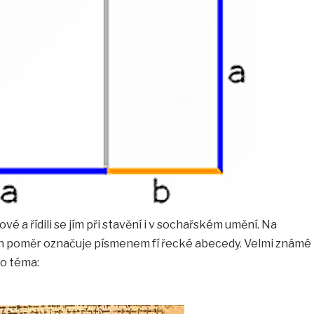
ové a řídili se jím při stavění i v sochařském umění. Na
en poměr označuje písmenem fí řecké abecedy. Velmi známé
to téma: