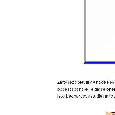
Zlatý řez objevili v Antice Řek
počest sochaře Feidia se on
jsou Leonardovy studie na to