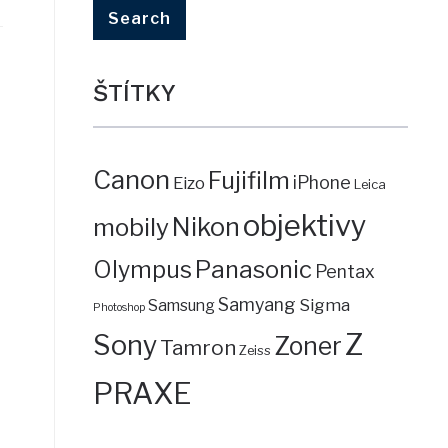
ŠTÍTKY
Canon
Fujifilm
iPhone
Eizo
Leica
objektivy
mobily
Nikon
Panasonic
Olympus
Pentax
Samyang
Sigma
Samsung
Photoshop
Z
Sony
Zoner
Tamron
Zeiss
PRAXE