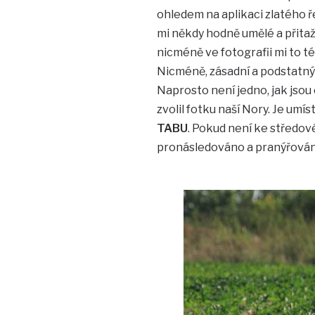
ohledem na aplikaci zlatého ř
mi někdy hodně umělé a přitaže
nicméně ve fotografii mi to 
Nicméně, zásadní a podstatn
Naprosto není jedno, jak jsou
zvolil fotku naší Nory. Je umí
TABU
. Pokud není ke středové
pronásledováno a pranýřován