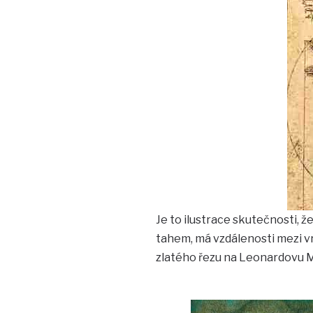
Je to ilustrace skutečnosti, 
tahem, má vzdálenosti mezi vr
zlatého řezu na Leonardovu M