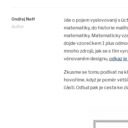
Ondřej Neff
Jde o pojem vyslovovaný s úc
Author
matematiky, do historie malířs
matematiky. Matematicky vzat
dojde vzorečkem 1 plus odmoc
mnoho zdrojů, jak se s tím vy
věnovaném designu,
odkaz je 
Zkusme se tomu podívat na kl
hovoříme, když je poměr větší 
části. Odtud pak je cesta ke z