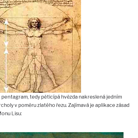
že pentagram, tedy pěticípá hvězda nakreslená jedním
choly v poměru zlatého řezu. Zajímavá je aplikace zásad
onu Lisu: