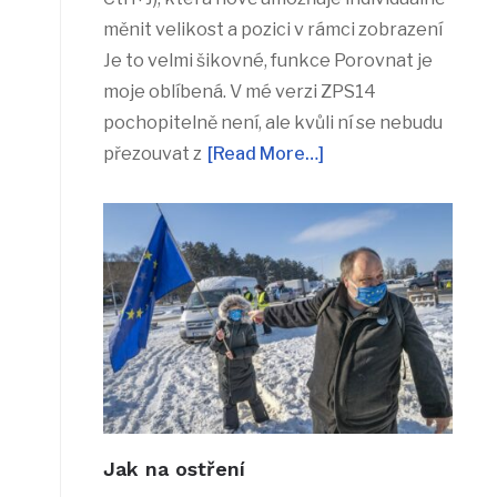
měnit velikost a pozici v rámci zobrazení
Je to velmi šikovné, funkce Porovnat je
moje oblíbená. V mé verzi ZPS14
pochopitelně není, ale kvůli ní se nebudu
přezouvat z
[Read More…]
Jak na ostření