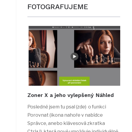
FOTOGRAFUJEME
Zoner X a jeho vylepšený Náhled
Posledně jsem tu psal (zde) o funkci
Porovnat (ikona nahoře v nabídce
Správce, anebo klávesová zkratka
Ctrl+J), která nově umožňuje individuálně