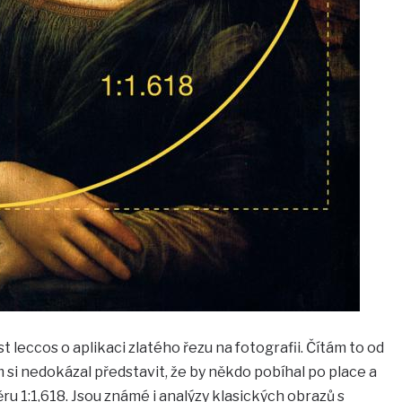
leccos o aplikaci zlatého řezu na fotografii. Čítám to od
 si nedokázal představit, že by někdo pobíhal po place a
u 1:1,618. Jsou známé i analýzy klasických obrazů s