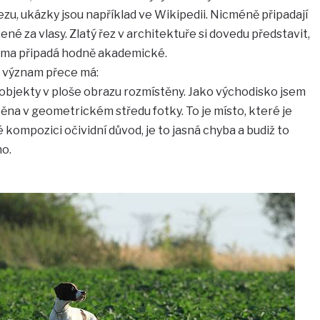
ezu, ukázky jsou například ve Wikipedii. Nicméně připadají
né za vlasy. Zlatý řez v architektuře si dovedu představit,
téma připadá hodně akademické.
ý význam přece má:
 objekty v ploše obrazu rozmístěny. Jako východisko jsem
stěna v geometrickém středu fotky. To je místo, které je
 kompozici očividní důvod, je to jasná chyba a budiž to
o.