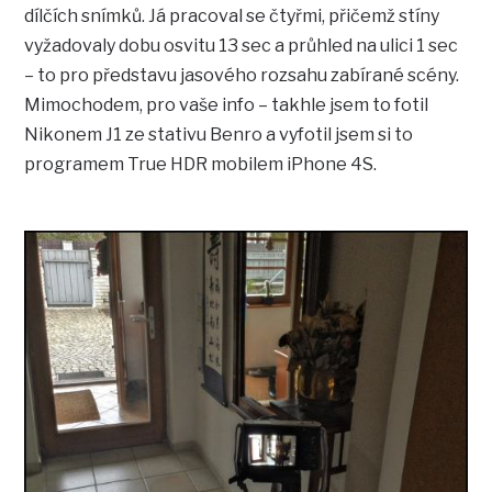
dílčích snímků. Já pracoval se čtyřmi, přičemž stíny
vyžadovaly dobu osvitu 13 sec a průhled na ulici 1 sec
– to pro představu jasového rozsahu zabírané scény.
Mimochodem, pro vaše info – takhle jsem to fotil
Nikonem J1 ze stativu Benro a vyfotil jsem si to
programem True HDR mobilem iPhone 4S.