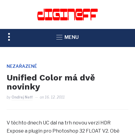
TOGGLE
MENU
SIDEBAR
&
NAVIGATION
NEZAŘAZENÉ
Unified Color má dvě
novinky
by
Ondřej Neff
on
16. 12. 2011
V těchto dnech UC dal na trh novou verzi HDR
Expose a plugin pro Photoshop 32 FLOAT V2. Obě