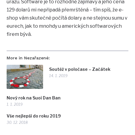
úrazu. Software je to rozhodně zajímavý a jeho cena
129 dolarů mi nepřipadá přemrštěná – tím spíš, že e-
shop vám skutečně počítá dolary a ne stejnou sumu v
eurech, jak to mnohdy u amerických softwarových
firem bývá.
More in Nezařazené:
Soutěž v poločase – Začátek
14. 1. 2019
Nový rok na Suoi Dan Ban
1. 1. 2019
Vše nejlepší do roku 2019
30. 12. 2018