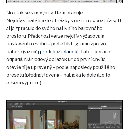
No a jak se s novým softem pracuje.
Nejdřív si natáhnete obrázky s různou expozicí a soft
si je zpracuje do svého nativního barevného
prostoru. Předchozí verze nejdřív vyžadovala
nastavení rozsahu – podle histogramu vpravo
nahoře (viz můj
předchozí článek
). Tato operace
odpadá. Náhledový obrázek už od první chvíle
otevření je upravený – podle naposledy použitého
presetu (přednastavení) – nabídka je dole (lze to
ovšem vypnout).