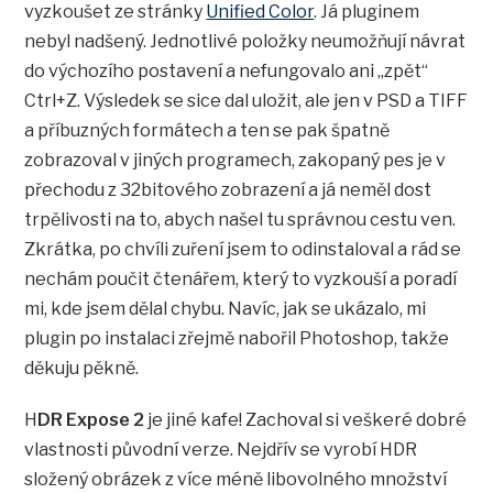
vyzkoušet ze stránky
Unified Color
. Já pluginem
nebyl nadšený. Jednotlivé položky neumožňují návrat
do výchozího postavení a nefungovalo ani „zpět“
Ctrl+Z. Výsledek se sice dal uložit, ale jen v PSD a TIFF
a příbuzných formátech a ten se pak špatně
zobrazoval v jiných programech, zakopaný pes je v
přechodu z 32bitového zobrazení a já neměl dost
trpělivosti na to, abych našel tu správnou cestu ven.
Zkrátka, po chvíli zuření jsem to odinstaloval a rád se
nechám poučit čtenářem, který to vyzkouší a poradí
mi, kde jsem dělal chybu. Navíc, jak se ukázalo, mi
plugin po instalaci zřejmě nabořil Photoshop, takže
děkuju pěkně.
H
DR Expose 2
je jiné kafe! Zachoval si veškeré dobré
vlastnosti původní verze. Nejdřív se vyrobí HDR
složený obrázek z více méně libovolného množství