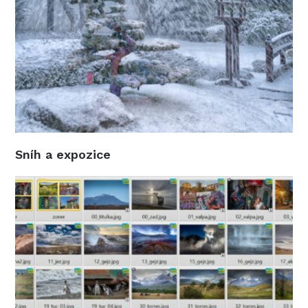
Sníh a expozice