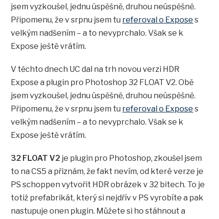
jsem vyzkoušel, jednu úspěšně, druhou neúspěšně.
Připomenu, že v srpnu jsem tu
referoval o Expose
s
velkým nadšením – a to nevyprchalo. Však se k
Expose ještě vrátím.
V těchto dnech UC dal na trh novou verzi HDR
Expose a plugin pro Photoshop 32 FLOAT V2. Obě
jsem vyzkoušel, jednu úspěšně, druhou neúspěšně.
Připomenu, že v srpnu jsem tu
referoval o Expose
s
velkým nadšením – a to nevyprchalo. Však se k
Expose ještě vrátím.
32 FLOAT V2
je plugin pro Photoshop, zkoušel jsem
to na CS5 a přiznám, že fakt nevím, od které verze je
PS schoppen vytvořit HDR obrázek v 32 bitech. To je
totiž prefabrikát, který si nejdřív v PS vyrobíte a pak
nastupuje onen plugin. Můžete si ho stáhnout a