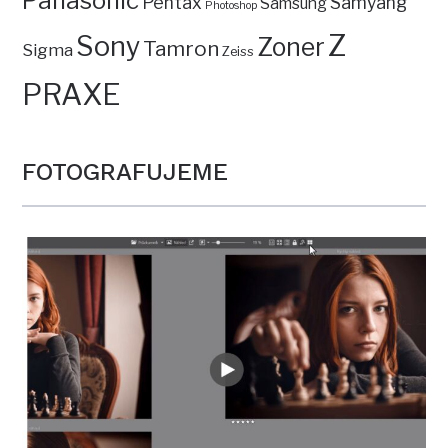
Panasonic
Pentax
Samyang
Samsung
Photoshop
Z
Sony
Zoner
Tamron
Sigma
Zeiss
PRAXE
FOTOGRAFUJEME