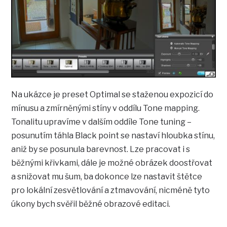
Na ukázce je preset Optimal se staženou expozicí do
mínusu a zmírněnými stíny v oddílu Tone mapping.
Tonalitu upravíme v dalším oddíle Tone tuning –
posunutím táhla Black point se nastaví hloubka stínu,
aniž by se posunula barevnost. Lze pracovat i s
běžnými křivkami, dále je možné obrázek doostřovat
a snižovat mu šum, ba dokonce lze nastavit štětce
pro lokální zesvětlování a ztmavování, nicméně tyto
úkony bych svěřil běžné obrazové editaci.