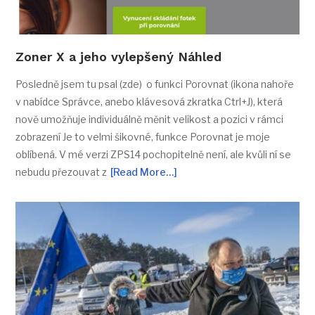
Zoner X a jeho vylepšený Náhled
Posledně jsem tu psal (zde) o funkci Porovnat (ikona nahoře
v nabídce Správce, anebo klávesová zkratka Ctrl+J), která
nově umožňuje individuálně měnit velikost a pozici v rámci
zobrazení Je to velmi šikovné, funkce Porovnat je moje
oblíbená. V mé verzi ZPS14 pochopitelně není, ale kvůli ní se
nebudu přezouvat z
[Read More…]