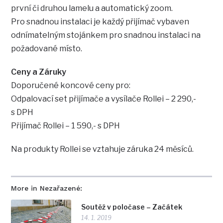
první či druhou lamelu a automatický zoom.
Pro snadnou instalaci je každý přijímač vybaven
odnímatelným stojánkem pro snadnou instalaci na
požadované místo.
Ceny a Záruky
Doporučené koncové ceny pro:
Odpalovací set přijímače a vysílače Rollei – 2 290,-
s DPH
Přijímač Rollei – 1 590,- s DPH
Na produkty Rollei se vztahuje záruka 24 měsíců.
More in Nezařazené:
Soutěž v poločase – Začátek
14. 1. 2019