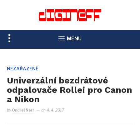
TOGGLE
MENU
SIDEBAR
&
NAVIGATION
NEZAŘAZENÉ
Univerzální bezdrátové
odpalovače Rollei pro Canon
a Nikon
by
Ondřej Neff
on
4. 4. 2017