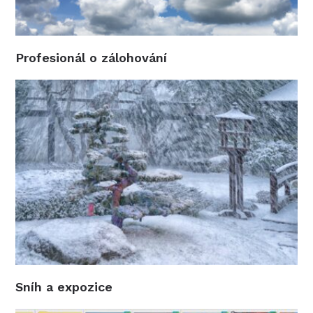
Profesionál o zálohování
Sníh a expozice