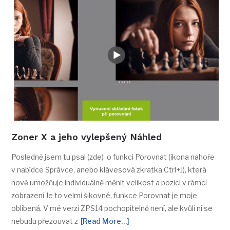
Zoner X a jeho vylepšený Náhled
Posledně jsem tu psal (zde) o funkci Porovnat (ikona nahoře
v nabídce Správce, anebo klávesová zkratka Ctrl+J), která
nově umožňuje individuálně měnit velikost a pozici v rámci
zobrazení Je to velmi šikovné, funkce Porovnat je moje
oblíbená. V mé verzi ZPS14 pochopitelně není, ale kvůli ní se
nebudu přezouvat z
[Read More…]