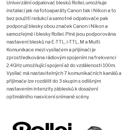
Univerzální odpalovač blesků Rollei, umožňuje
instalaci jak na fotoaparáty Canon tak i Nikon a to
bez použití redukcí a samotné odpalovače pak
podporují blesky obou značek Canon i Nikon a
samozřejmě i blesky Rollei. Plně jsou podporována
nastavení blesků na E-TTL, i-TTL, M a Multi.
Komunikace mezi vysílačem a přijímači je
zprostředkována rádiovým spojením na frekvenci
2.4GHz umožňující spojení až do vzdálenosti 100m.
Vysílač má nastavitelných 7 komunikačních kanálů a
přijímače lze rozdělit do 3 skupin s odlišným
nastavením intenzity záblesků k dosažení
optimálního nasvícení snímané scény.