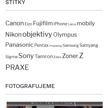
ŠTÍTKY
Canon
mobily
Fujifilm
iPhone
Eizo
Leica
objektivy
Nikon
Olympus
Panasonic
Pentax
Samyang
Samsung
Photoshop
Z
Sony
Zoner
Tamron
Sigma
Zeiss
PRAXE
FOTOGRAFUJEME