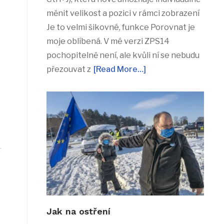
měnit velikost a pozici v rámci zobrazení
Je to velmi šikovné, funkce Porovnat je
moje oblíbená. V mé verzi ZPS14
pochopitelně není, ale kvůli ní se nebudu
přezouvat z
[Read More…]
Jak na ostření