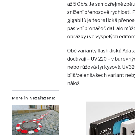
až 5 Gb/s. Je samozřejmě zpět
snížení přenosové rychlosti. P
gigabitů je teoretická přenosov
pasivní přenašeč dat, ale můž
obrázky i ve vyspělých editor
Obě varianty flash disků Adata
dodávají – UV 220 – v barevn
nebo růžová/tyrkysová. UV32
bílá/zelená.všech variant neb
nálož.
More in Nezařazené: