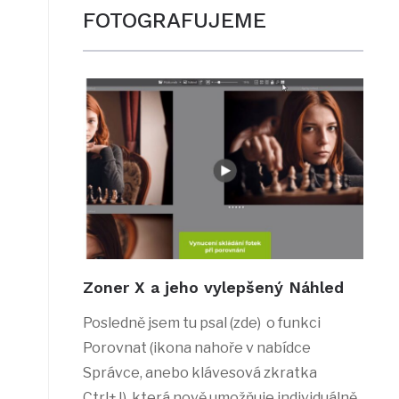
FOTOGRAFUJEME
Zoner X a jeho vylepšený Náhled
Posledně jsem tu psal (zde) o funkci
Porovnat (ikona nahoře v nabídce
Správce, anebo klávesová zkratka
Ctrl+J), která nově umožňuje individuálně