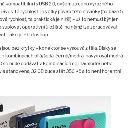
ně kompatibilní i s USB 2.0, ovšem za cenu výrazného
rávě v té rychlosti je velký půvab této novinky (třebaže 5
á rychlost, ta praktická je nižší) – už to nemusí být jen
e suplovat operativní úložiště, na němž lze zpracovávat
ech, jako je Photoshop.
 jsou bez krytky – konektor se vysouvá z těla. Disky se
ých kombinacích bílá/šedá, černá/modrá, navy/royal modrá
0 se bude dodávat v kombinacích černá/modrá nebo
yla stanovena, 32 GB bude stát 350 Kč a to není horentní