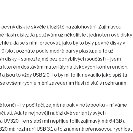
 pevný disk je skvělé úložiště na zálohování. Zajímavou
é flash disky. Já používám už několik let jednoterrové disky
hlé a dá se s nimi pracovat, jako by to byly pevné disky v
.0 (slot poznáte podle modré barvy plastu, ale to už
ash disky – samozřejmě bez pohyblivých součástí – jsem
 na kterém dostávám materiály na tiskových konferencích.
a jsou to vždy USB 2.0. To by mi tolik nevadilo jako spíš ta
e se ovšem rychle mění zavedením flash disků s rozhraním
 končí – i v počítači, zejména pak v notebooku – míváme
částí. Adata nejnověji nabízí dvě varianty svých
 UV320. Ten slabší mi nepřijde tolik zajímavý, má 64GB a
V320 má rozhraní USB 3.1 a to znamená přenosovou rychlost