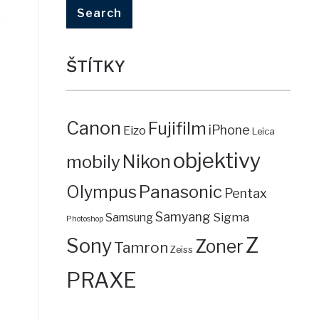
ŠTÍTKY
Canon
Fujifilm
iPhone
Eizo
Leica
objektivy
mobily
Nikon
Panasonic
Olympus
Pentax
Samyang
Sigma
Samsung
Photoshop
Z
Sony
Zoner
Tamron
Zeiss
PRAXE