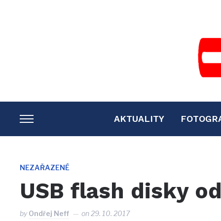
AKTUALITY
FOTOGR
TOGGLE
SIDEBAR
&
NAVIGATION
NEZAŘAZENÉ
USB flash disky o
by
Ondřej Neff
on
29. 10. 2017