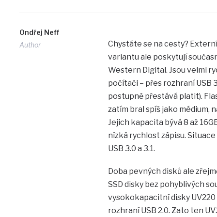
Ondřej Neff
Chystáte se na cesty? Externí
Author
variantu ale poskytují současn
Western Digital. Jsou velmi ryc
počítači – přes rozhraní USB 3
postupně přestává platit). Fl
zatím bral spíš jako médium,
Jejich kapacita bývá 8 až 16GB 
nízká rychlost zápisu. Situac
USB 3.0 a 3.1.
Doba pevných disků ale zřejmě
SSD disky bez pohyblivých sou
vysokokapacitní disky UV220 a
rozhraní USB 2.0. Zato ten U