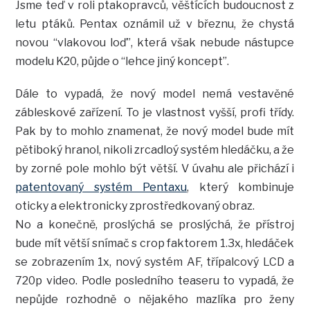
Jsme teď v roli ptakopravců, věštících budoucnost z
letu ptáků. Pentax oznámil už v březnu, že chystá
novou “vlakovou loď”, která však nebude nástupce
modelu K20, půjde o “lehce jiný koncept”.
Dále to vypadá, že nový model nemá vestavěné
zábleskové zařízení. To je vlastnost vyšší, profi třídy.
Pak by to mohlo znamenat, že nový model bude mít
pětiboký hranol, nikoli zrcadloý systém hledáčku, a že
by zorné pole mohlo být větší. V úvahu ale přichází i
patentovaný systém Pentaxu
, který kombinuje
oticky a elektronicky zprostředkovaný obraz.
No a konečně, proslýchá se proslýchá, že přístroj
bude mít větší snímač s crop faktorem 1.3x, hledáček
se zobrazením 1x, nový systém AF, třípalcový LCD a
720p video. Podle posledního teaseru to vypadá, že
nepůjde rozhodně o nějakého mazlíka pro ženy