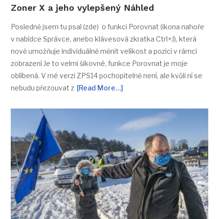
Zoner X a jeho vylepšený Náhled
Posledně jsem tu psal (zde) o funkci Porovnat (ikona nahoře
v nabídce Správce, anebo klávesová zkratka Ctrl+J), která
nově umožňuje individuálně měnit velikost a pozici v rámci
zobrazení Je to velmi šikovné, funkce Porovnat je moje
oblíbená. V mé verzi ZPS14 pochopitelně není, ale kvůli ní se
nebudu přezouvat z
[Read More…]