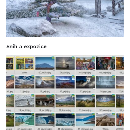
Sníh a expozice