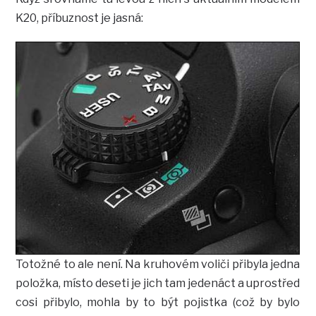
K20, příbuznost je jasná:
Totožné to ale není. Na kruhovém voliči přibyla jedna
položka, místo deseti je jich tam jedenáct a uprostřed
cosi přibylo, mohla by to být pojistka (což by bylo