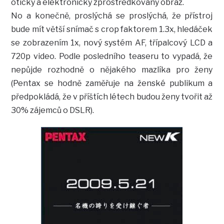
oticky a elektronicky zprostředkovaný obraz.
No a konečně, proslýchá se proslýchá, že přístroj
bude mít větší snímač s crop faktorem 1.3x, hledáček
se zobrazením 1x, nový systém AF, třípalcový LCD a
720p video. Podle posledního teaseru to vypadá, že
nepůjde rozhodně o nějakého mazlíka pro ženy
(Pentax se hodně zaměřuje na ženské publikum a
předpokládá, že v příštích létech budou ženy tvořit až
30% zájemců o DSLR).