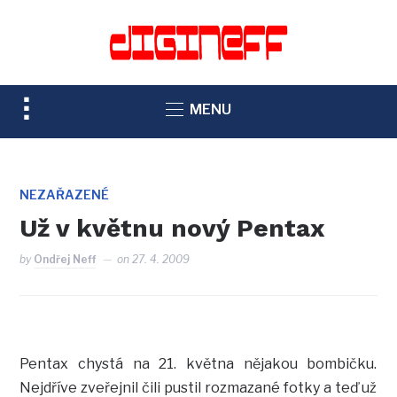
TOGGLE
MENU
SIDEBAR
&
NAVIGATION
NEZAŘAZENÉ
Už v květnu nový Pentax
by
Ondřej Neff
on
27. 4. 2009
Pentax chystá na 21. května nějakou bombičku.
Nejdříve zveřejnil čili pustil rozmazané fotky a teď už