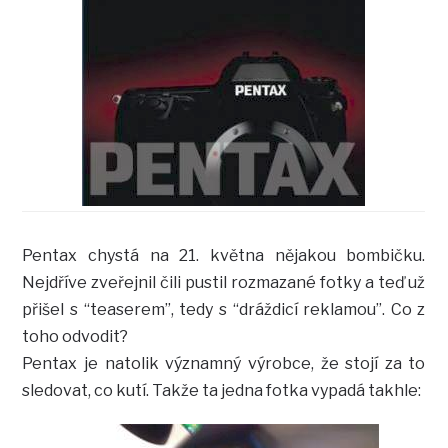
Pentax chystá na 21. května nějakou bombičku.
Nejdříve zveřejnil čili pustil rozmazané fotky a teď už
přišel s “teaserem”, tedy s “dráždicí reklamou”. Co z
toho odvodit?
Pentax je natolik významný výrobce, že stojí za to
sledovat, co kutí. Takže ta jedna fotka vypadá takhle: