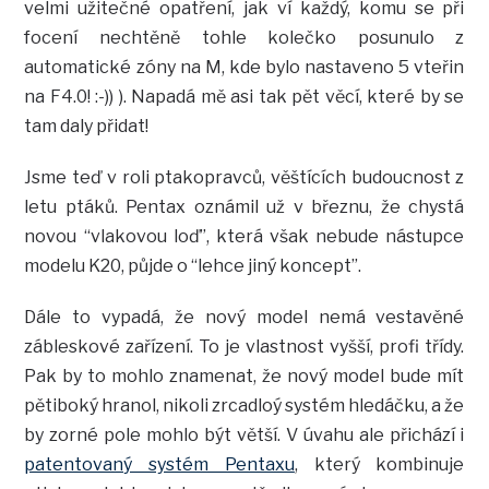
velmi užitečné opatření, jak ví každý, komu se při
focení nechtěně tohle kolečko posunulo z
automatické zóny na M, kde bylo nastaveno 5 vteřin
na F4.0! :-)) ). Napadá mě asi tak pět věcí, které by se
tam daly přidat!
Jsme teď v roli ptakopravců, věštících budoucnost z
letu ptáků. Pentax oznámil už v březnu, že chystá
novou “vlakovou loď”, která však nebude nástupce
modelu K20, půjde o “lehce jiný koncept”.
Dále to vypadá, že nový model nemá vestavěné
zábleskové zařízení. To je vlastnost vyšší, profi třídy.
Pak by to mohlo znamenat, že nový model bude mít
pětiboký hranol, nikoli zrcadloý systém hledáčku, a že
by zorné pole mohlo být větší. V úvahu ale přichází i
patentovaný systém Pentaxu
, který kombinuje