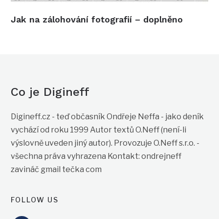
Jak na zálohování fotografií – doplněno
Co je Digineff
Digineff.cz - teď občasník Ondřeje Neffa - jako deník
vychází od roku 1999 Autor textů O.Neff (není-li
výslovně uveden jiný autor). Provozuje O.Neff s.r.o. -
všechna práva vyhrazena Kontakt: ondrejneff
zavináč gmail tečka com
FOLLOW US