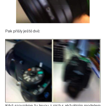
Pak přišly ještě dvě:
Když srovnáme tu levou z nich s aktuálním modelem