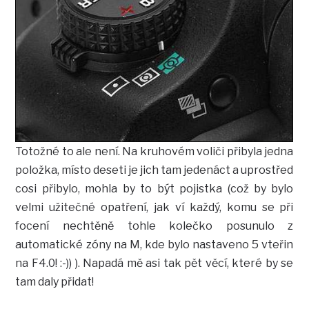
Totožné to ale není. Na kruhovém voliči přibyla jedna
položka, místo deseti je jich tam jedenáct a uprostřed
cosi přibylo, mohla by to být pojistka (což by bylo
velmi užitečné opatření, jak ví každý, komu se při
focení nechtěně tohle kolečko posunulo z
automatické zóny na M, kde bylo nastaveno 5 vteřin
na F4.0! :-)) ). Napadá mě asi tak pět věcí, které by se
tam daly přidat!