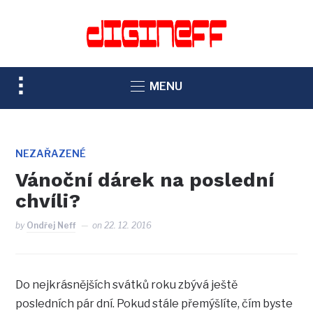
TOGGLE
MENU
SIDEBAR
&
NAVIGATION
NEZAŘAZENÉ
Vánoční dárek na poslední
chvíli?
by
Ondřej Neff
on
22. 12. 2016
Do nejkrásnějších svátků roku zbývá ještě
posledních pár dní. Pokud stále přemýšlíte, čím byste