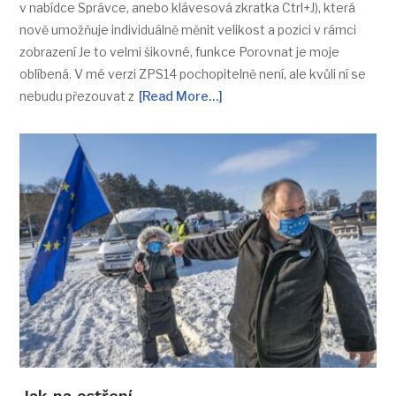
v nabídce Správce, anebo klávesová zkratka Ctrl+J), která
nově umožňuje individuálně měnit velikost a pozici v rámci
zobrazení Je to velmi šikovné, funkce Porovnat je moje
oblíbená. V mé verzi ZPS14 pochopitelně není, ale kvůli ní se
nebudu přezouvat z
[Read More…]
Jak na ostření