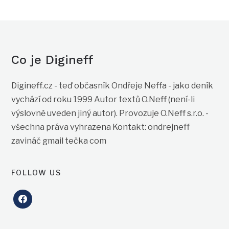
Co je Digineff
Digineff.cz - teď občasník Ondřeje Neffa - jako deník
vychází od roku 1999 Autor textů O.Neff (není-li
výslovně uveden jiný autor). Provozuje O.Neff s.r.o. -
všechna práva vyhrazena Kontakt: ondrejneff
zavináč gmail tečka com
FOLLOW US
facebook