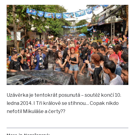
Uzávěrka je tentokrát posunutá – soutěž končí 10.
ledna 2014. I Tři králové se stihnou… Copak nikdo
nefotil Mikuláše a čerty??