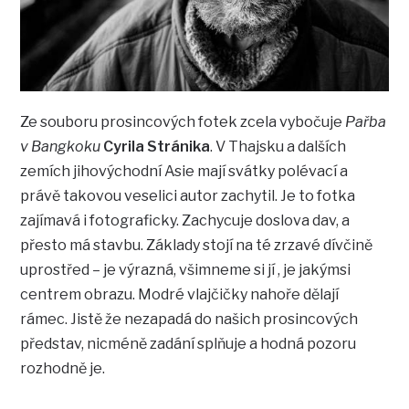
Ze souboru prosincových fotek zcela vybočuje
Pařba
v Bangkoku
Cyrila Stránika
. V Thajsku a dalších
zemích jihovýchodní Asie mají svátky polévací a
právě takovou veselici autor zachytil. Je to fotka
zajímavá i fotograficky. Zachycuje doslova dav, a
přesto má stavbu. Základy stojí na té zrzavé dívčině
uprostřed – je výrazná, všimneme si jí , je jakýmsi
centrem obrazu. Modré vlajčičky nahoře dělají
rámec. Jistě že nezapadá do našich prosincových
představ, nicméně zadání splňuje a hodná pozoru
rozhodně je.