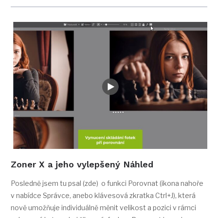
Zoner X a jeho vylepšený Náhled
Posledně jsem tu psal (zde) o funkci Porovnat (ikona nahoře
v nabídce Správce, anebo klávesová zkratka Ctrl+J), která
nově umožňuje individuálně měnit velikost a pozici v rámci