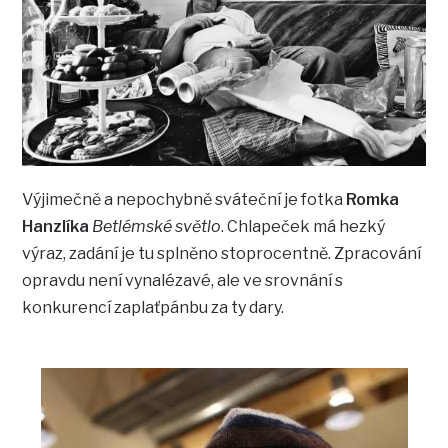
Výjimečně a nepochybně sváteční je fotka
Romka
Hanzlíka
Betlémské světlo
. Chlapeček má hezký
výraz, zadání je tu splněno stoprocentně. Zpracování
opravdu není vynalézavé, ale ve srovnání s
konkurencí zaplaťpánbu za ty dary.