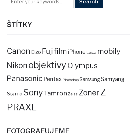
ŠTÍTKY
Canon
mobily
Fujifilm
iPhone
Eizo
Leica
objektivy
Nikon
Olympus
Panasonic
Pentax
Samyang
Samsung
Photoshop
Z
Sony
Zoner
Tamron
Sigma
Zeiss
PRAXE
FOTOGRAFUJEME