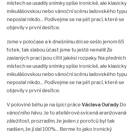
místech se usadily snímky spíše ironické, ale klasicky
mikulášovskou nebo vánoční scénu ladovského typu
neposlal nikdo… Podívejme se na pět prací, které se
objevily v první desítce.
Jsme v poločase a k dnešnímu dni se sešlo jenom 65
fotek, tak slabou účast jsme tu ještě neměli! Ze
zaslaných prací jsou cítit jakési rozpaky. Na předních
místech se usadily snímky spíše ironické, ale klasicky
mikulášovskou nebo vánoční scénu ladovského typu
neposlal nikdo… Podívejme se na pět prací, které se
objevily v první desítce.
V polovině běhu je na špici práce
Václava Ouřady
Do
vánočního hávu
. Je to ateliérově svícená aranžovaná
záležitost, prozradím, že jeden z porotců byl tak
nadšen, že jí dal 100%… Berme to jako ironický