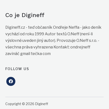
Co je Digineff
Digineff.cz - teď občasník Ondřeje Neffa - jako deník
vychází od roku 1999 Autor textů O.Neff (není-li
výslovně uveden jiný autor). Provozuje O.Neff s.r.o. -
všechna práva vyhrazena Kontakt: ondrejneff
zavináč gmail tečka com
FOLLOW US
facebook
Copyright © 2026 Digineff