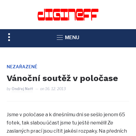
TOGGLE
MENU
SIDEBAR
&
NAVIGATION
NEZAŘAZENÉ
Vánoční soutěž v poločase
by
Ondřej Neff
on
16. 12. 2013
Jsme v poločase a k dnešnímu dni se sešlo jenom 65
fotek, tak slabou účast jsme tu ještě neměli! Ze
zaslaných prací jsou cítit jakési rozpaky. Na předních