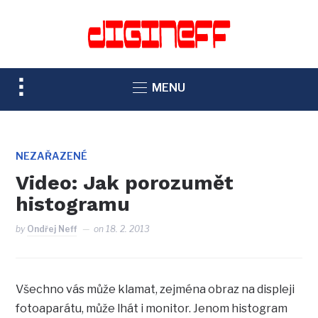
TOGGLE
MENU
SIDEBAR
&
NAVIGATION
NEZAŘAZENÉ
Video: Jak porozumět
histogramu
by
Ondřej Neff
on
18. 2. 2013
Všechno vás může klamat, zejména obraz na displeji
fotoaparátu, může lhát i monitor. Jenom histogram