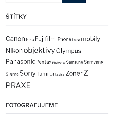
ŠTÍTKY
Canon
mobily
Fujifilm
iPhone
Eizo
Leica
objektivy
Nikon
Olympus
Panasonic
Pentax
Samyang
Samsung
Photoshop
Z
Sony
Zoner
Tamron
Sigma
Zeiss
PRAXE
FOTOGRAFUJEME