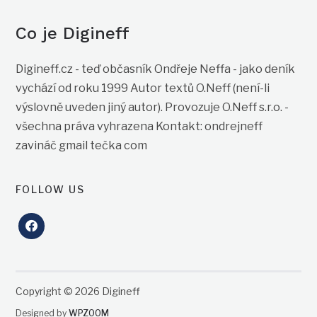
Co je Digineff
Digineff.cz - teď občasník Ondřeje Neffa - jako deník
vychází od roku 1999 Autor textů O.Neff (není-li
výslovně uveden jiný autor). Provozuje O.Neff s.r.o. -
všechna práva vyhrazena Kontakt: ondrejneff
zavináč gmail tečka com
FOLLOW US
facebook
Copyright © 2026 Digineff
Designed by
WPZOOM