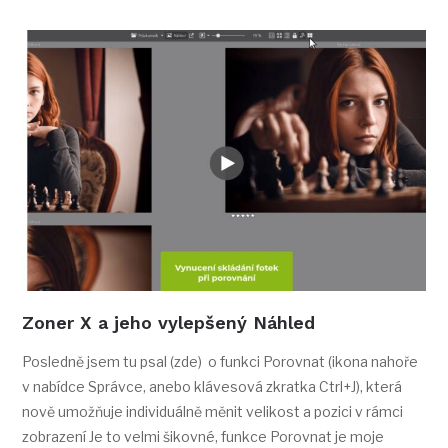
Zoner X a jeho vylepšený Náhled
Posledně jsem tu psal (zde) o funkci Porovnat (ikona nahoře
v nabídce Správce, anebo klávesová zkratka Ctrl+J), která
nově umožňuje individuálně měnit velikost a pozici v rámci
zobrazení Je to velmi šikovné, funkce Porovnat je moje