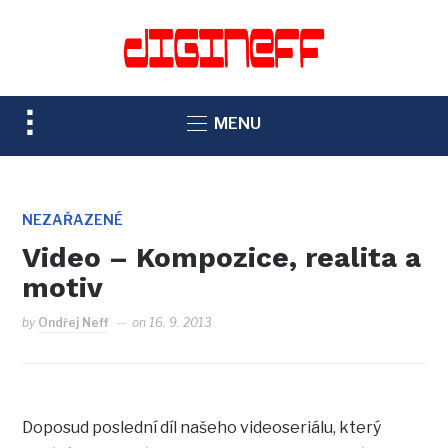
TOGGLE
MENU
SIDEBAR
&
NAVIGATION
NEZAŘAZENÉ
Video – Kompozice, realita a
motiv
by
Ondřej Neff
on
16. 9. 2013
Doposud poslední díl našeho videoseriálu, který