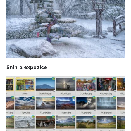
Sníh a expozice