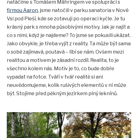
natáčíme s Tomášem Mähringem ve spolupráci s
firmou Aaron
, jsme natočili v parku sanatoria v Nové
Vsi pod Pleší, kde se zotavuji po operaci kyčle. Je tu
krásný park s mnoha působivými motivy. Jak je najít a
co s nimi, když je najdeme? To jsme se pokusili ukázat.
Jako obvykle, je třeba vyjít z reality. Ta může být sama
o sobě zajímavá, poutavá – líbí se nám. Ovšem mezi
realitou a motivem je zásadní rozdíl. Realita, to je
všechno kolem nás. Motiv je to, co bude dobře
vypadat na fotce. Tváří v tvář realitě si ani
neuvědomujeme, kolik rušivých elementů v ní může
být. Stojíme před pěkným jezírkem plný leknínů.