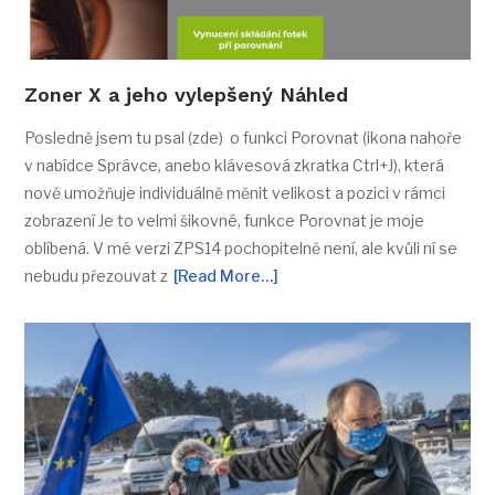
Zoner X a jeho vylepšený Náhled
Posledně jsem tu psal (zde) o funkci Porovnat (ikona nahoře
v nabídce Správce, anebo klávesová zkratka Ctrl+J), která
nově umožňuje individuálně měnit velikost a pozici v rámci
zobrazení Je to velmi šikovné, funkce Porovnat je moje
oblíbená. V mé verzi ZPS14 pochopitelně není, ale kvůli ní se
nebudu přezouvat z
[Read More…]