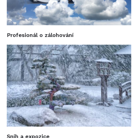
Profesionál o zálohování
Sníh a expozice