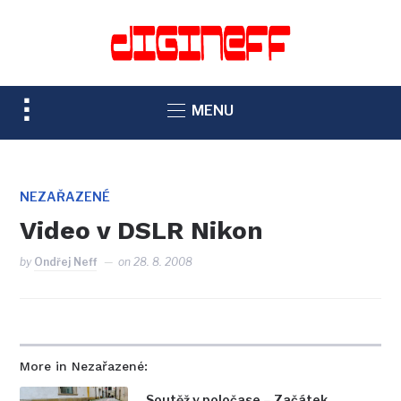
TOGGLE
MENU
SIDEBAR
&
NAVIGATION
NEZAŘAZENÉ
Video v DSLR Nikon
by
Ondřej Neff
on
28. 8. 2008
More in Nezařazené:
Soutěž v poločase – Začátek