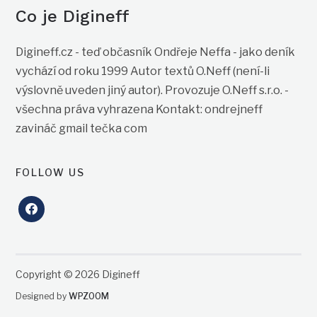
Co je Digineff
Digineff.cz - teď občasník Ondřeje Neffa - jako deník
vychází od roku 1999 Autor textů O.Neff (není-li
výslovně uveden jiný autor). Provozuje O.Neff s.r.o. -
všechna práva vyhrazena Kontakt: ondrejneff
zavináč gmail tečka com
FOLLOW US
facebook
Copyright © 2026 Digineff
Designed by
WPZOOM