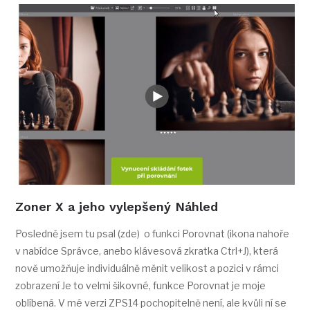
Zoner X a jeho vylepšený Náhled
Posledně jsem tu psal (zde) o funkci Porovnat (ikona nahoře
v nabídce Správce, anebo klávesová zkratka Ctrl+J), která
nově umožňuje individuálně měnit velikost a pozici v rámci
zobrazení Je to velmi šikovné, funkce Porovnat je moje
oblíbená. V mé verzi ZPS14 pochopitelně není, ale kvůli ní se