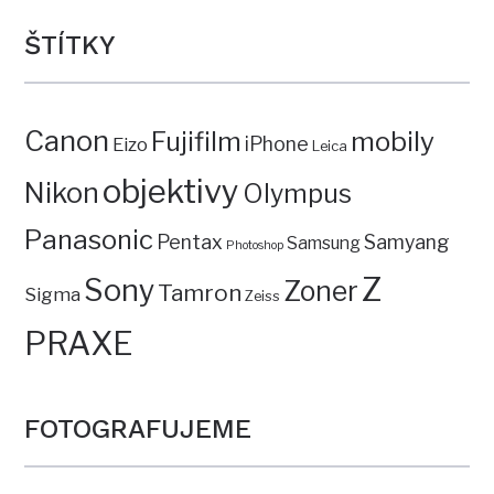
ŠTÍTKY
Canon
mobily
Fujifilm
iPhone
Eizo
Leica
objektivy
Nikon
Olympus
Panasonic
Pentax
Samyang
Samsung
Photoshop
Z
Sony
Zoner
Tamron
Sigma
Zeiss
PRAXE
FOTOGRAFUJEME