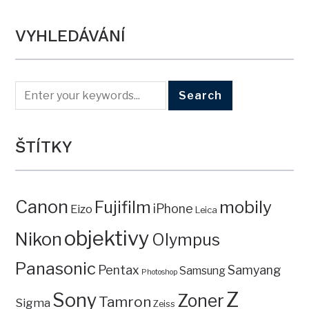
VYHLEDÁVÁNÍ
ŠTÍTKY
Canon
mobily
Fujifilm
iPhone
Eizo
Leica
objektivy
Nikon
Olympus
Panasonic
Pentax
Samyang
Samsung
Photoshop
Z
Sony
Zoner
Tamron
Sigma
Zeiss