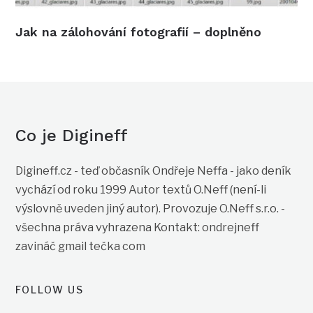
Jak na zálohování fotografií – doplněno
Co je Digineff
Digineff.cz - teď občasník Ondřeje Neffa - jako deník
vychází od roku 1999 Autor textů O.Neff (není-li
výslovně uveden jiný autor). Provozuje O.Neff s.r.o. -
všechna práva vyhrazena Kontakt: ondrejneff
zavináč gmail tečka com
FOLLOW US