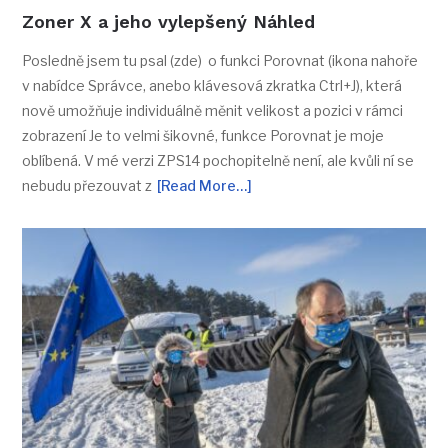
Zoner X a jeho vylepšený Náhled
Posledně jsem tu psal (zde) o funkci Porovnat (ikona nahoře
v nabídce Správce, anebo klávesová zkratka Ctrl+J), která
nově umožňuje individuálně měnit velikost a pozici v rámci
zobrazení Je to velmi šikovné, funkce Porovnat je moje
oblíbená. V mé verzi ZPS14 pochopitelně není, ale kvůli ní se
nebudu přezouvat z
[Read More…]