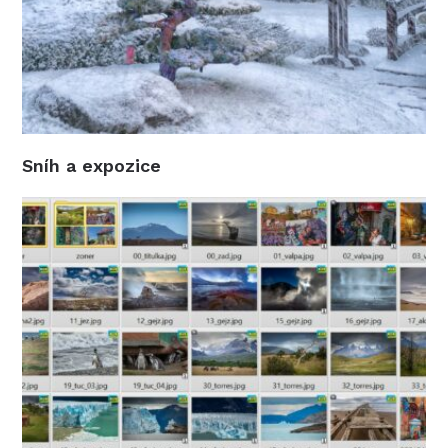
Sníh a expozice