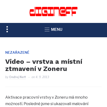
TOGGLE
MENU
SIDEBAR
&
NAVIGATION
NEZAŘAZENÉ
Video – vrstva a místní
ztmavení v Zoneru
by
Ondřej Neff
on
4. 9. 2013
Aktivace pracovní vrstvy v Zoneru má mnoho
možností. Posledně jsme si ukazovali malování