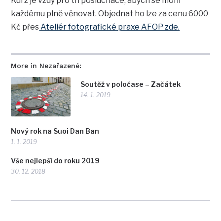
Kurz je vždy pro tři posluchače, abych se mohl
každému plně věnovat. Objednat ho lze za cenu 6000
Kč přes
Ateliér fotografické praxe AFOP zde.
More in Nezařazené:
Soutěž v poločase – Začátek
14. 1. 2019
Nový rok na Suoi Dan Ban
1. 1. 2019
Vše nejlepší do roku 2019
30. 12. 2018