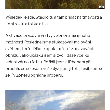
Výsledek je zde. Stačilo tu a tam přidat na tmavosti a
kontrastu a fotka ožila.
Aktivace pracovní vrstvy v Zoneru má mnoho
možností. Posledně jsme si ukazovali malování
světlem, teď uděláme opak – místní ztmavování
obrazu. Jako ukázku jsem si zvolil zase vcelku
jednotvárnou fotku. Pořídil jsem ji iPhonem při
procházce se psem a už když jsem ji fotil, těšil jsem se,
že jí v Zoneru pořádně proberu.