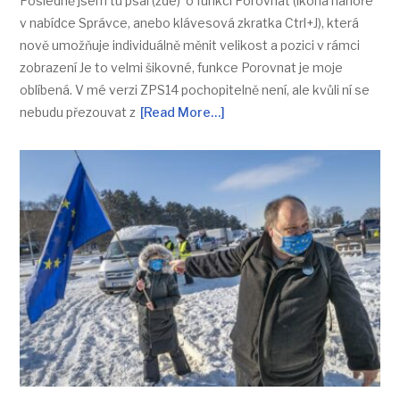
Posledně jsem tu psal (zde) o funkci Porovnat (ikona nahoře
v nabídce Správce, anebo klávesová zkratka Ctrl+J), která
nově umožňuje individuálně měnit velikost a pozici v rámci
zobrazení Je to velmi šikovné, funkce Porovnat je moje
oblíbená. V mé verzi ZPS14 pochopitelně není, ale kvůli ní se
nebudu přezouvat z
[Read More…]