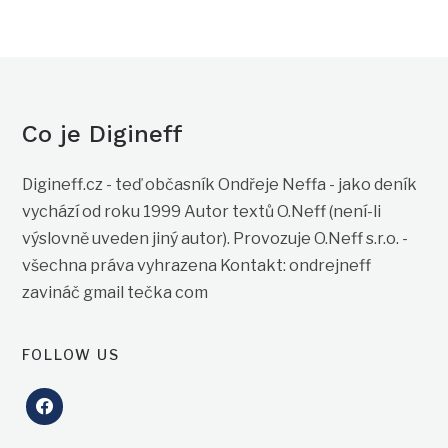
Co je Digineff
Digineff.cz - teď občasník Ondřeje Neffa - jako deník
vychází od roku 1999 Autor textů O.Neff (není-li
výslovně uveden jiný autor). Provozuje O.Neff s.r.o. -
všechna práva vyhrazena Kontakt: ondrejneff
zavináč gmail tečka com
FOLLOW US
facebook