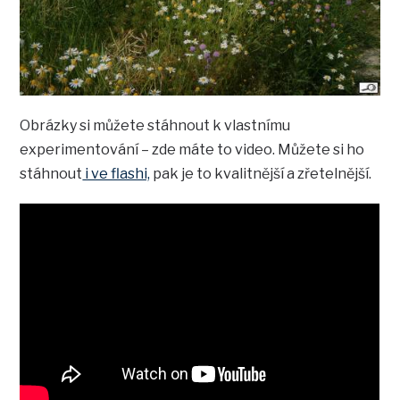
Obrázky si můžete stáhnout k vlastnímu
experimentování – zde máte to video. Můžete si ho
stáhnout
i ve flashi,
pak je to kvalitnější a zřetelnější.