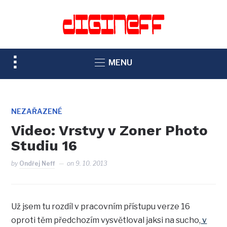
TOGGLE
MENU
SIDEBAR
&
NAVIGATION
NEZAŘAZENÉ
Video: Vrstvy v Zoner Photo
Studiu 16
by
Ondřej Neff
on
9. 10. 2013
Už jsem tu rozdíl v pracovním přístupu verze 16
oproti těm předchozím vysvětloval jaksi na sucho,
v