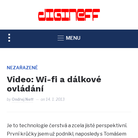
TOGGLE
MENU
SIDEBAR
&
NAVIGATION
NEZAŘAZENÉ
Video: Wi-fi a dálkové
ovládání
by
Ondřej Neff
on
14. 1. 2013
Je to technologie čerstvá a zcela jistě perspektivní.
První krůčky jsem už podnikl, naposledy s Tomášem