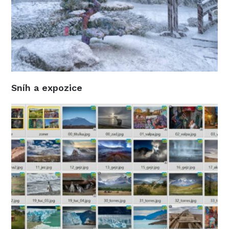
Sníh a expozice