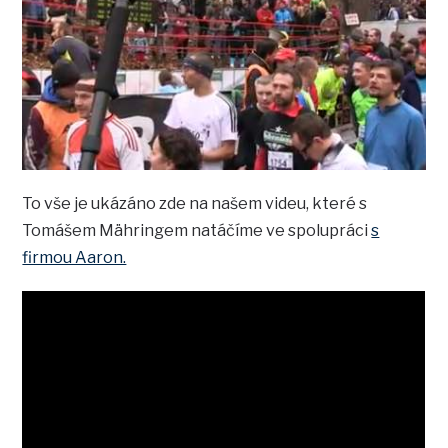
To vše je ukázáno zde na našem videu, které s
Tomášem Mähringem natáčíme ve spolupráci
s
firmou Aaron.