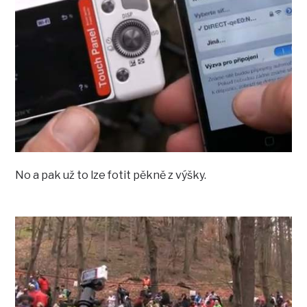
No a pak už to lze fotit pěkně z výšky.