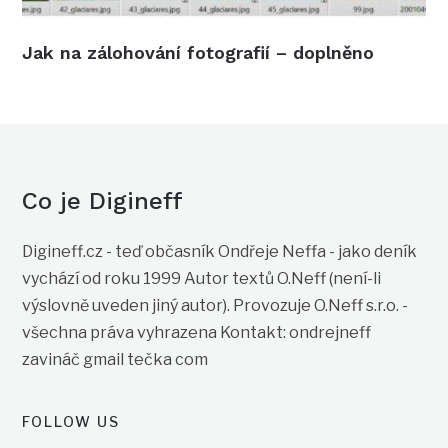
Jak na zálohování fotografií – doplněno
Co je Digineff
Digineff.cz - teď občasník Ondřeje Neffa - jako deník
vychází od roku 1999 Autor textů O.Neff (není-li
výslovně uveden jiný autor). Provozuje O.Neff s.r.o. -
všechna práva vyhrazena Kontakt: ondrejneff
zavináč gmail tečka com
FOLLOW US