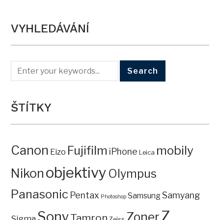
VYHLEDÁVÁNÍ
ŠTÍTKY
Canon
mobily
Fujifilm
iPhone
Eizo
Leica
objektivy
Nikon
Olympus
Panasonic
Pentax
Samyang
Samsung
Photoshop
Z
Sony
Zoner
Tamron
Sigma
Zeiss