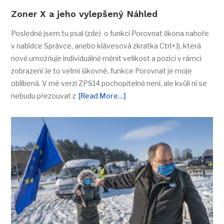
Zoner X a jeho vylepšený Náhled
Posledně jsem tu psal (zde) o funkci Porovnat (ikona nahoře
v nabídce Správce, anebo klávesová zkratka Ctrl+J), která
nově umožňuje individuálně měnit velikost a pozici v rámci
zobrazení Je to velmi šikovné, funkce Porovnat je moje
oblíbená. V mé verzi ZPS14 pochopitelně není, ale kvůli ní se
nebudu přezouvat z
[Read More…]