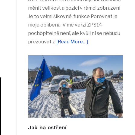
měnit velikost a pozici v rámci zobrazení
Je to velmi šikovné, funkce Porovnat je
moje oblíbená. V mé verzi ZPS14
pochopitelně není, ale kvůli ní se nebudu
přezouvat z
[Read More…]
Jak na ostření