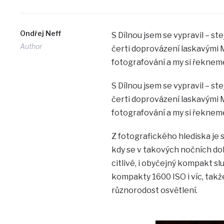
Ondřej Neff
S Dílnou jsem se vypravil – st
Author
čerti doprovázení laskavými M
fotografování a my si řekneme,
S Dílnou jsem se vypravil – st
čerti doprovázení laskavými M
fotografování a my si řekneme,
Z fotografického hlediska je 
kdy se v takových nočních dob
citlivé, i obyčejný kompakt sl
kompakty 1600 ISO i víc, takž
různorodost osvětlení.