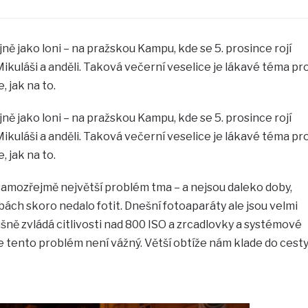
ejně jako loni – na pražskou Kampu, kde se 5. prosince rojí
ikuláši a anděli. Taková večerní veselice je lákavé téma pr
 jak na to.
ejně jako loni – na pražskou Kampu, kde se 5. prosince rojí
ikuláši a anděli. Taková večerní veselice je lákavé téma pr
 jak na to.
samozřejmě největší problém tma – a nejsou daleko doby,
ách skoro nedalo fotit. Dnešní fotoaparáty ale jsou velmi
ušně zvládá citlivosti nad 800 ISO a zrcadlovky a systémové
e tento problém není vážný. Větší obtíže nám klade do cest