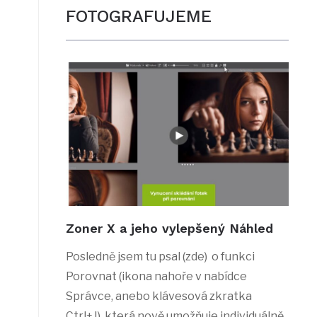
FOTOGRAFUJEME
Zoner X a jeho vylepšený Náhled
Posledně jsem tu psal (zde) o funkci
Porovnat (ikona nahoře v nabídce
Správce, anebo klávesová zkratka
Ctrl+J), která nově umožňuje individuálně