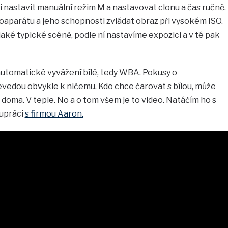
si nastavit manuální režim M a nastavovat clonu a čas ručně.
otoaparátu a jeho schopnosti zvládat obraz při vysokém ISO.
ké typické scéně, podle ní nastavíme expozici a v té pak
automatické vyvážení bílé, tedy WBA. Pokusy o
vedou obvykle k ničemu. Kdo chce čarovat s bílou, může
 doma. V teple. No a o tom všem je to video. Natáčím ho s
upráci
s firmou Aaron.