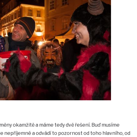
změny okamžitě a máme tedy dvě řešení. Buď musíme
 je nepříjemné a odvádí to pozornost od toho hlavního, od