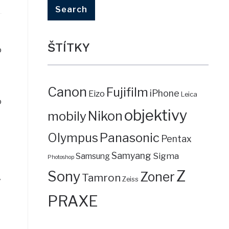
ŠTÍTKY
o
Canon
Fujifilm
iPhone
Eizo
Leica
o
objektivy
mobily
Nikon
Panasonic
Olympus
Pentax
Samyang
Sigma
Samsung
Photoshop
Z
Sony
Zoner
Tamron
Zeiss
y
PRAXE