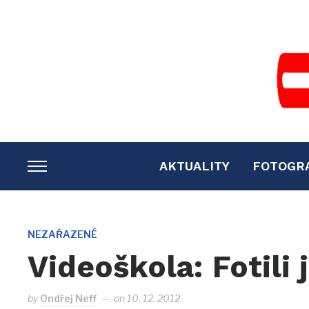
AKTUALITY
FOTOGR
TOGGLE
SIDEBAR
&
NAVIGATION
NEZAŘAZENÉ
Videoškola: Fotili
by
Ondřej Neff
on
10. 12. 2012