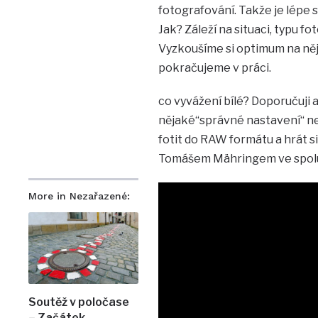
fotografování. Takže je lépe 
Jak? Záleží na situaci, typu f
Vyzkoušíme si optimum na něja
pokračujeme v práci.
co vyvážení bílé? Doporučuji 
nějaké“správné nastavení“ ne
fotit do RAW formátu a hrát si
Tomášem Mähringem ve spol
More in Nezařazené:
Soutěž v poločase
– Začátek