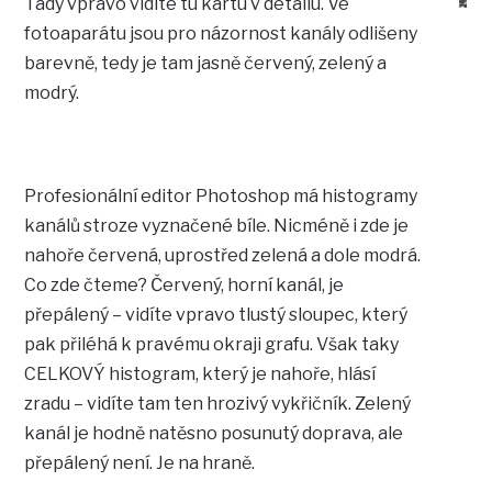
Tady vpravo vidíte tu kartu v detailu. Ve
fotoaparátu jsou pro názornost kanály odlišeny
barevně, tedy je tam jasně červený, zelený a
modrý.
Profesionální editor Photoshop má histogramy
kanálů stroze vyznačené bíle. Nicméně i zde je
nahoře červená, uprostřed zelená a dole modrá.
Co zde čteme? Červený, horní kanál, je
přepálený – vidíte vpravo tlustý sloupec, který
pak přiléhá k pravému okraji grafu. Však taky
CELKOVÝ histogram, který je nahoře, hlásí
zradu – vidíte tam ten hrozivý vykřičník. Zelený
kanál je hodně natěsno posunutý doprava, ale
přepálený není. Je na hraně.