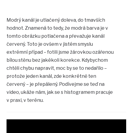
Modrý kanál je utlačený doleva, do tmavších
hodnot. Znamená to tedy, že modrá barva je v
tomto obrázku potlačena a převažuje kanál
červený. Toto je ovšem v jistém smyslu
extrémní případ – fotili jsme žárovkou ozářenou
bílou stěnu bez jakékoli korekce. Kdybychom
chtěli chybu napravit, moc by se to nedařilo –
protože jeden kanál, zde konkrétně ten
červený – je přepálený. Podívejme se teď na
video, ukáže nám, jak se s histogramem pracuje
v praxi, v terénu.