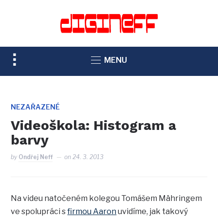
TOGGLE
MENU
SIDEBAR
&
NAVIGATION
NEZAŘAZENÉ
Videoškola: Histogram a
barvy
by
Ondřej Neff
on
24. 3. 2013
Na videu natočeném kolegou Tomášem Mähringem
ve spolupráci s
firmou Aaron
uvidíme, jak takový