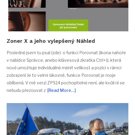
Zoner X a jeho vylepšený Náhled
Posledně jsem tu psal (zde) o funkci Porovnat (ikona nahoře
v nabídce Správce, anebo klávesová zkratka Ctrl+J), která
nově umožňuje individuálně měnit velikost a pozici v rámci
zobrazení Je to velmi šikovné, funkce Porovnat je moje
oblíbená. V mé verzi ZPS14 pochopitelně není, ale kvůli ní se
nebudu přezouvat z
[Read More…]