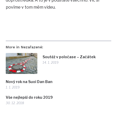
doprostředka. A to je v podstatě všechno. Víc si
povíme v tom mém videu.
More in Nezařazené:
Soutěž v poločase – Začátek
14. 1. 2019
Nový rok na Suoi Dan Ban
1. 1. 2019
Vše nejlepší do roku 2019
30. 12. 2018