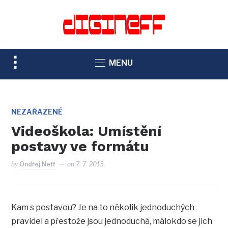
TOGGLE
MENU
SIDEBAR
&
NAVIGATION
NEZAŘAZENÉ
Videoškola: Umístění
postavy ve formátu
by
Ondřej Neff
on
7. 7. 2013
Kam s postavou? Je na to několik jednoduchých
pravidel a přestože jsou jednoduchá, málokdo se jich