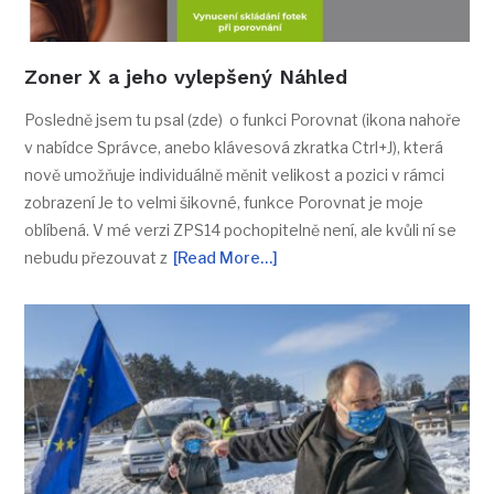
Zoner X a jeho vylepšený Náhled
Posledně jsem tu psal (zde) o funkci Porovnat (ikona nahoře
v nabídce Správce, anebo klávesová zkratka Ctrl+J), která
nově umožňuje individuálně měnit velikost a pozici v rámci
zobrazení Je to velmi šikovné, funkce Porovnat je moje
oblíbená. V mé verzi ZPS14 pochopitelně není, ale kvůli ní se
nebudu přezouvat z
[Read More…]