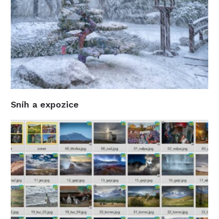
Sníh a expozice