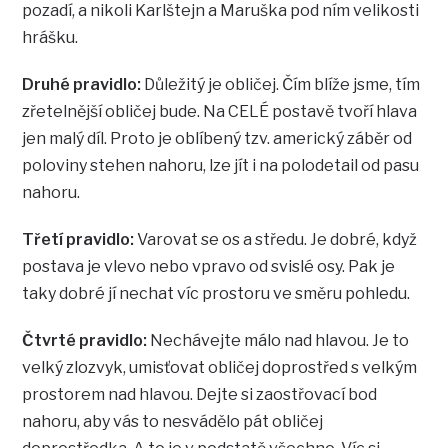
pozadí, a nikoli Karlštejn a Maruška pod ním velikosti
hrášku.
Druhé pravidlo:
Důležitý je obličej. Čím blíže jsme, tím
zřetelnější obličej bude. Na CELÉ postavě tvoří hlava
jen malý díl. Proto je oblíbený tzv. americký záběr od
poloviny stehen nahoru, lze jít i na polodetail od pasu
nahoru.
Třetí pravidlo:
Varovat se os a středu. Je dobré, když
postava je vlevo nebo vpravo od svislé osy. Pak je
taky dobré jí nechat víc prostoru ve směru pohledu.
Čtvrté pravidlo:
Nechávejte málo nad hlavou. Je to
velký zlozvyk, umisťovat obličej doprostřed s velkým
prostorem nad hlavou. Dejte si zaostřovací bod
nahoru, aby vás to nesvádělo pát obličej