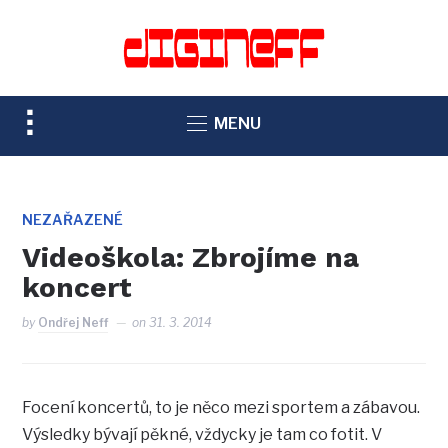
TOGGLE
MENU
SIDEBAR
&
NAVIGATION
NEZAŘAZENÉ
Videoškola: Zbrojíme na
koncert
by
Ondřej Neff
on
31. 3. 2014
Focení koncertů, to je něco mezi sportem a zábavou.
Výsledky bývají pěkné, vždycky je tam co fotit. V