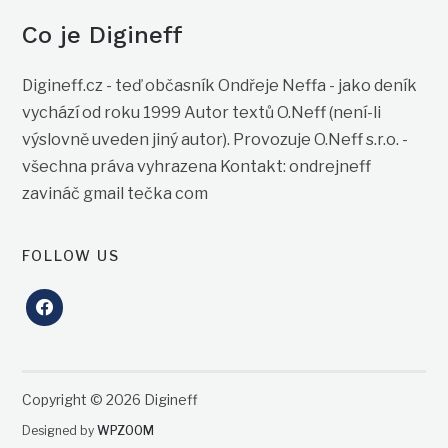
Co je Digineff
Digineff.cz - teď občasník Ondřeje Neffa - jako deník
vychází od roku 1999 Autor textů O.Neff (není-li
výslovně uveden jiný autor). Provozuje O.Neff s.r.o. -
všechna práva vyhrazena Kontakt: ondrejneff
zavináč gmail tečka com
FOLLOW US
facebook
Copyright © 2026 Digineff
Designed by
WPZOOM