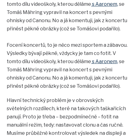
tomto dílu videoškoly, kterou děláme
s Aaronem,
se
Tomáš Mähring vypravil na koncert s pevnými
ohnisky od Canonu. No a já komentuji, jak z koncertu
přinést pěkné obrázky (což se Tomášovi podařilo).
Focení koncertů, to je něco mezi sportem a zábavou.
Výsledky bývají pěkné, vždycky je tam co fotit. V
tomto dílu videoškoly, kterou děláme
s Aaronem,
se
Tomáš Mähring vypravil na koncert s pevnými
ohnisky od Canonu. No a já komentuji, jak z koncertu
přinést pěkné obrázky (což se Tomášovi podařilo).
Hlavní technický problém je v obrovských
světelných rozdílech, které na takových taškařicích
panují. Proto je třeba – bezpodmínečně – fotit na
manuální režim, tedy: nastavovat clonu a čas ručně.
Musíme průběžně kontrolovat výsledek na displeji a