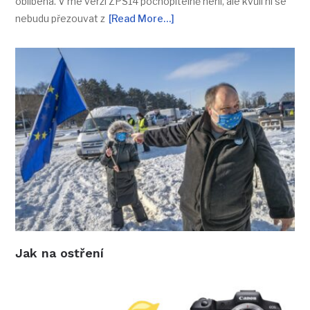
oblíbená. V mé verzi ZPS14 pochopitelně není, ale kvůli ní se
nebudu přezouvat z
[Read More…]
Jak na ostření