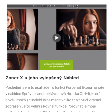
Zoner X a jeho vylepšený Náhled
Posledně jsem tu psal (zde) o funkci Porovnat (ikona nahoře
v nabídce Správce, anebo klávesová zkratka Ctrl+J), která
nově umožňuje individuálně měnit velikost a pozici v rámci
zobrazení Je to velmi šikovné, funkce Porovnat je moje