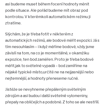
asi budeme muset během focení hodnoty měnit
podle situace. Ale pořád budeme mít obraz pod
kontrolou. V kterémkoli automatickém režimu ji
ztratíme.
Slýchám, že je třeba fotit v některém z
automatických režimů, ale bodově měřit expozici. Já s
tím nesouhlasím – i když měříme bodově, vždy jsme
závislí na tom, na co je momentálně, v okamžiku
expozice, ten bod zaměřen. Proto je třeba bodově
měřit,jak to světelně vypadá – bod zamíříme na
nějaké typické místo,určitě ne na nejjasnější nebo
nejtemnější, a hodnoty přeneseme ručně.
Jistěže se nevyhneme přepáleným světelným
zdrojům a asi budou i další světelné vylomeniny,
přepaly na obličejích a podobně. Z toho se ale nestřílí.