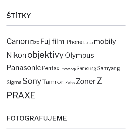
ŠTÍTKY
Canon
mobily
Fujifilm
iPhone
Eizo
Leica
objektivy
Nikon
Olympus
Panasonic
Pentax
Samyang
Samsung
Photoshop
Z
Sony
Zoner
Tamron
Sigma
Zeiss
PRAXE
FOTOGRAFUJEME