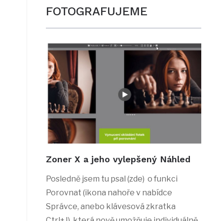
FOTOGRAFUJEME
Zoner X a jeho vylepšený Náhled
Posledně jsem tu psal (zde) o funkci
Porovnat (ikona nahoře v nabídce
Správce, anebo klávesová zkratka
Ctrl+J), která nově umožňuje individuálně