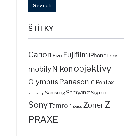
ŠTÍTKY
Canon
Fujifilm
iPhone
Eizo
Leica
objektivy
mobily
Nikon
Panasonic
Olympus
Pentax
Samyang
Sigma
Samsung
Photoshop
Z
Sony
Zoner
Tamron
Zeiss
PRAXE