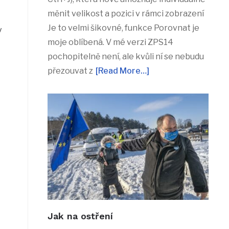
měnit velikost a pozici v rámci zobrazení
Je to velmi šikovné, funkce Porovnat je
y
moje oblíbená. V mé verzi ZPS14
pochopitelně není, ale kvůli ní se nebudu
přezouvat z
[Read More…]
Jak na ostření