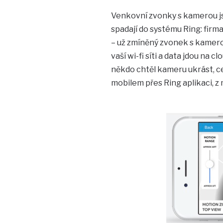
Venkovní zvonky s kamerou jso
spadají do systému Ring: firma
– už zmíněný zvonek s kamero
vaší wi-fi síti a data jdou na 
někdo chtěl kameru ukrást, c
mobilem přes Ring aplikaci, z