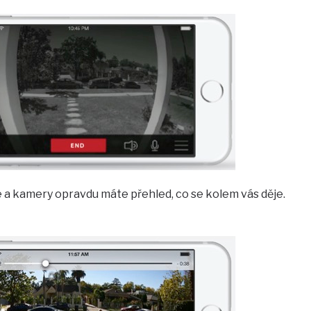
 kamery opravdu máte přehled, co se kolem vás děje.