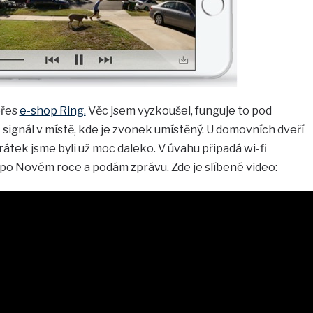
přes
e-shop Ring.
Věc jsem vyzkoušel, funguje to pod
 signál v místě, kde je zvonek umístěný. U domovních dveří
vrátek jsme byli už moc daleko. V úvahu připadá wi-fi
 po Novém roce a podám zprávu. Zde je slíbené video: