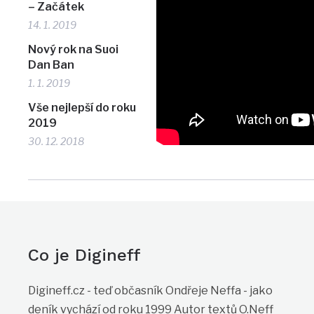
– Začátek
14. 1. 2019
Nový rok na Suoi
Dan Ban
1. 1. 2019
Vše nejlepší do roku
2019
30. 12. 2018
Co je Digineff
Digineff.cz - teď občasník Ondřeje Neffa - jako
deník vychází od roku 1999 Autor textů O.Neff