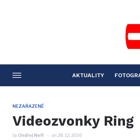
AKTUALITY
FOTOGR
TOGGLE
SIDEBAR
&
NAVIGATION
NEZAŘAZENÉ
Videozvonky Ring
by
Ondřej Neff
on
28. 12. 2016