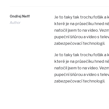
Ondřej Neff
Je to taky tak trochu foťák 
Author
které je na průsečíku hned něk
natočil jsem to na video. Vez
pupeční šňůrou a video s tele
zabezpečovací technologii.
Je to taky tak trochu foťák 
které je na průsečíku hned něk
natočil jsem to na video. Vez
pupeční šňůrou a video s tele
zabezpečovací technologii.