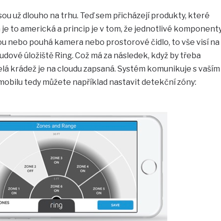
u už dlouho na trhu. Teď sem přicházejí produkty, které
 je to americká a princip je v tom, že jednotlivé komponent
u nebo pouhá kamera nebo prostorové čidlo, to vše visí na
cloudové úložiště Ring. Což má za následek, když by třeba
elá krádež je na cloudu zapsaná. Systém komunikuje s vaším
 mobilu tedy můžete například nastavit detekční zóny: