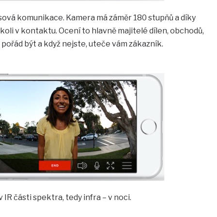
hlasová komunikace. Kamera má záměr 180 stupňů a díky
koli v kontaktu. Ocení to hlavně majitelé dílen, obchodů,
 pořád být a když nejste, uteče vám zákazník.
IR části spektra, tedy infra – v noci.