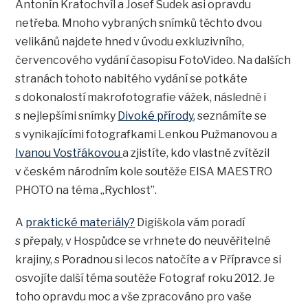
Antonín Kratochvíl a Josef Sudek asi opravdu
netřeba. Mnoho vybraných snímků těchto dvou
velikánů najdete hned v úvodu exkluzivního,
červencového vydání časopisu FotoVideo. Na dalších
stranách tohoto nabitého vydání se potkáte
s dokonalostí makrofotografie vážek, následně i
s nejlepšími snímky
Divoké přírody
, seznámíte se
s vynikajícími fotografkami Lenkou Pužmanovou a
Ivanou Vostřákovou
a zjistíte, kdo vlastně zvítězil
v českém národním kole soutěže EISA MAESTRO
PHOTO na téma „Rychlost”.
A
praktické materiály?
Digiškola vám poradí
s přepaly, v Hospůdce se vrhnete do neuvěřitelné
krajiny, s Poradnou si lecos natočíte a v Přípravce si
osvojíte další téma soutěže Fotograf roku 2012. Je
toho opravdu moc a vše zpracováno pro vaše