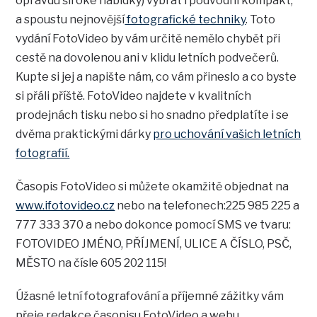
opravdu široké nabídky) vybrat i podvodní kompakt,
a spoustu nejnovější
fotografické techniky
. Toto
vydání FotoVideo by vám určitě nemělo chybět při
cestě na dovolenou ani v klidu letních podvečerů.
Kupte si jej a napište nám, co vám přineslo a co byste
si přáli příště. FotoVideo najdete v kvalitních
prodejnách tisku nebo si ho snadno předplatíte i se
dvěma praktickými dárky
pro uchování vašich letních
fotografií.
Časopis FotoVideo si můžete okamžitě objednat na
www.ifotovideo.cz
nebo na telefonech:225 985 225 a
777 333 370 a nebo dokonce pomocí SMS ve tvaru:
FOTOVIDEO JMÉNO, PŘÍJMENÍ, ULICE A ČÍSLO, PSČ,
MĚSTO na čísle 605 202 115!
Úžasné letní fotografování a příjemné zážitky vám
přeje redakce časopisu FotoVideo a webu