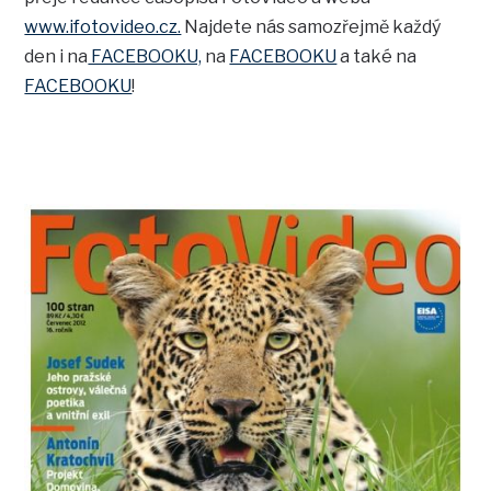
www.ifotovideo.cz.
Najdete nás samozřejmě každý
den i na
FACEBOOKU,
na
FACEBOOKU
a také na
FACEBOOKU
!