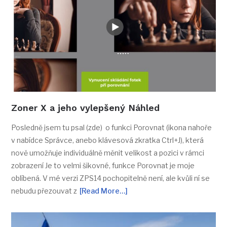
Zoner X a jeho vylepšený Náhled
Posledně jsem tu psal (zde) o funkci Porovnat (ikona nahoře
v nabídce Správce, anebo klávesová zkratka Ctrl+J), která
nově umožňuje individuálně měnit velikost a pozici v rámci
zobrazení Je to velmi šikovné, funkce Porovnat je moje
oblíbená. V mé verzi ZPS14 pochopitelně není, ale kvůli ní se
nebudu přezouvat z
[Read More…]