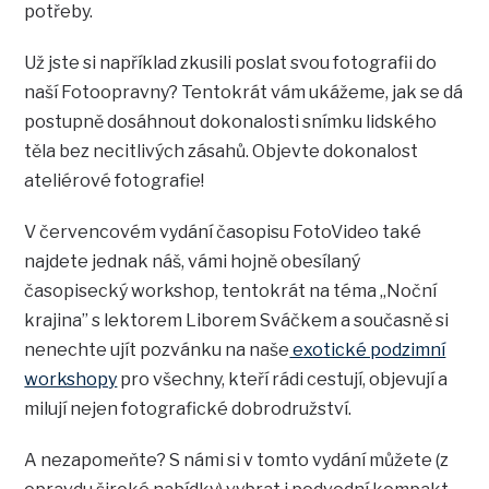
potřeby.
Už jste si například zkusili poslat svou fotografii do
naší Fotoopravny? Tentokrát vám ukážeme, jak se dá
postupně dosáhnout dokonalosti snímku lidského
těla bez necitlivých zásahů. Objevte dokonalost
ateliérové fotografie!
V červencovém vydání časopisu FotoVideo také
najdete jednak náš, vámi hojně obesílaný
časopisecký workshop, tentokrát na téma „Noční
krajina” s lektorem Liborem Sváčkem a současně si
nenechte ujít pozvánku na naše
exotické podzimní
workshopy
pro všechny, kteří rádi cestují, objevují a
milují nejen fotografické dobrodružství.
A nezapomeňte? S námi si v tomto vydání můžete (z