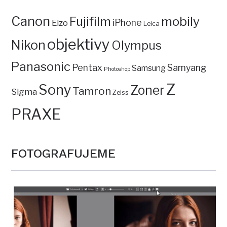
Canon
mobily
Fujifilm
iPhone
Eizo
Leica
objektivy
Nikon
Olympus
Panasonic
Pentax
Samyang
Samsung
Photoshop
Z
Sony
Zoner
Tamron
Sigma
Zeiss
PRAXE
FOTOGRAFUJEME