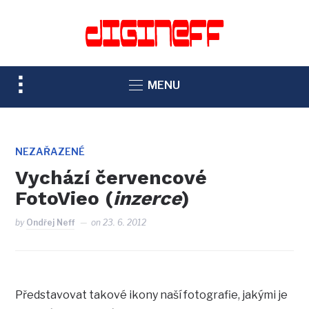
TOGGLE
MENU
SIDEBAR
&
NAVIGATION
NEZAŘAZENÉ
Vychází červencové
FotoVieo (
inzerce
)
by
Ondřej Neff
on
23. 6. 2012
Představovat takové ikony naší fotografie, jakými je