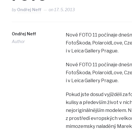
by
Ondřej Neff
on
17. 5. 2013
Ondřej Neff
Nové FOTO 11 počínaje dnešn
Author
FotoŠkoda, PolaroidLove, Cze
i v Leica Gallery Prague.
Nové FOTO 11 počínaje dnešn
FotoŠkoda, PolaroidLove, Cze
i v Leica Gallery Prague.
Pokud jste dosud vyjížděli za f
kulisy a především život v ni
nejoriginálnějším modelem. 
z prostředí evropských velko
mimozemsky naladěný Marek De