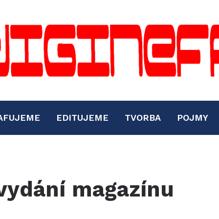
AFUJEME
EDITUJEME
TVORBA
POJMY
vydání magazínu