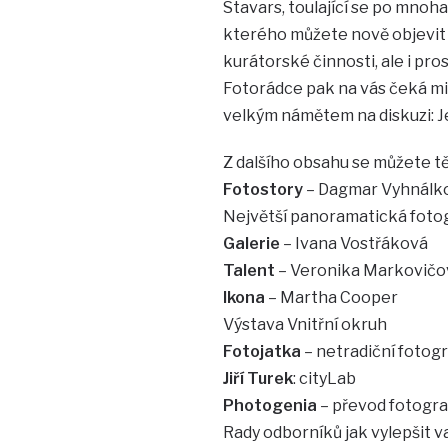
Stavars, toulající se po mnoh
kterého můžete nově objevit 
kurátorské činnosti, ale i pro
Fotorádce pak na vás čeká mi
velkým námětem na diskuzi: Je
Z dalšího obsahu se můžete tě
Fotostory
– Dagmar Vyhnálk
Největší panoramatická fotog
Galerie
– Ivana Vostřáková
Talent
– Veronika Markovičo
Ikona
– Martha Cooper
Výstava Vnitřní okruh
Fotojatka
– netradiční fotogr
Jiří Turek
: cityLab
Photogenia
– převod fotogra
Rady odborníků jak vylepšit 