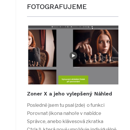
FOTOGRAFUJEME
Zoner X a jeho vylepšený Náhled
Posledně jsem tu psal (zde) o funkci
Porovnat (ikona nahoře v nabídce
Správce, anebo klávesová zkratka
Ctrl+J), která nově umožňuje individuálně