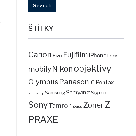
ŠTÍTKY
ě
Canon
Fujifilm
iPhone
Eizo
Leica
objektivy
mobily
Nikon
ě
Panasonic
Olympus
Pentax
Samyang
Sigma
Samsung
Photoshop
Z
Sony
Zoner
Tamron
Zeiss
PRAXE