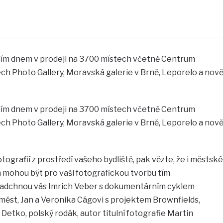
ím dnem v prodeji na 3700 místech včetně Centrum
ch Photo Gallery, Moravská galerie v Brně, Leporelo a nov
ím dnem v prodeji na 3700 místech včetně Centrum
ch Photo Gallery, Moravská galerie v Brně, Leporelo a nov
otografií z prostředí vašeho bydliště, pak vězte, že i městské
ch mohou být pro vaši fotografickou tvorbu tím
Nadchnou vás Imrich Veber s dokumentárním cyklem
měst, Jan a Veronika Cágovi s projektem Brownfields,
tko, polský rodák, autor titulní fotografie Martin