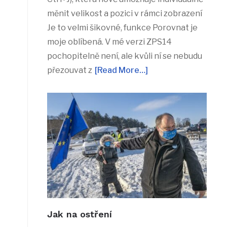
měnit velikost a pozici v rámci zobrazení
Je to velmi šikovné, funkce Porovnat je
moje oblíbená. V mé verzi ZPS14
pochopitelně není, ale kvůli ní se nebudu
přezouvat z
[Read More…]
Jak na ostření