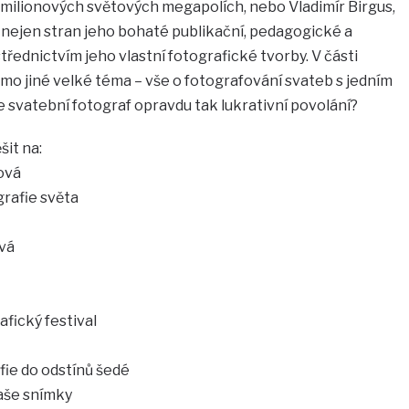
amilionových světových megapolích, nebo Vladimír Birgus,
nejen stran jeho bohaté publikační, pedagogické a
střednictvím jeho vlastní fotografické tvorby. V části
mo jiné velké téma – vše o fotografování svateb s jedním
 svatební fotograf opravdu tak lukrativní povolání?
šit na:
ová
rafie světa
vá
afický festival
fie do odstínů šedé
vaše snímky