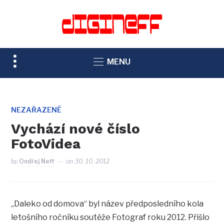
TOGGLE
MENU
SIDEBAR
&
NAVIGATION
NEZAŘAZENÉ
Vychází nové číslo
FotoVidea
by
Ondřej Neff
on
30. 10. 2012
„Daleko od domova“ byl název předposledního kola
letošního ročníku soutěže Fotograf roku 2012. Přišlo