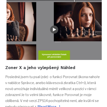
Zoner X a jeho vylepšený Náhled
Posledně jsem tu psal (zde) o funkci Porovnat (ikona nahoře
v nabídce Správce, anebo klávesová zkratka Ctrl+J), která
nově umožňuje individuálně měnit velikost a pozici v rámci
zobrazení Je to velmi šikovné, funkce Porovnat je moje
oblíbená. V mé verzi ZPS14 pochopitelně není, ale kvůli ní se
nebudu přezouvat z
[Read More…]