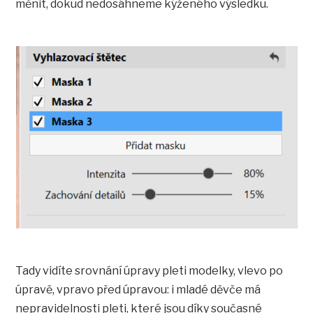
měnit, dokud nedosáhneme kýženého výsledku.
Tady vidíte srovnání úpravy pleti modelky, vlevo po
úpravě, vpravo před úpravou: i mladé děvče má
nepravidelnosti pleti, které jsou díky současné