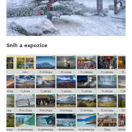
Sníh a expozice