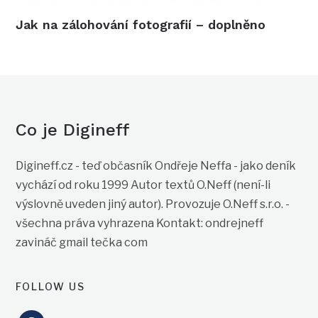
Jak na zálohování fotografií – doplněno
Co je Digineff
Digineff.cz - teď občasník Ondřeje Neffa - jako deník
vychází od roku 1999 Autor textů O.Neff (není-li
výslovně uveden jiný autor). Provozuje O.Neff s.r.o. -
všechna práva vyhrazena Kontakt: ondrejneff
zavináč gmail tečka com
FOLLOW US