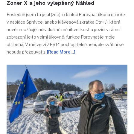
Zoner X a jeho vylepšený Náhled
Posledně jsem tu psal (zde) o funkci Porovnat (ikona nahoře
v nabídce Správce, anebo klávesová zkratka Ctrl+J), která
nově umožňuje individuálně měnit velikost a pozici v rámci
zobrazení Je to velmi šikovné, funkce Porovnat je moje
oblíbená. V mé verzi ZPS14 pochopitelně není, ale kvůli ní se
nebudu přezouvat z
[Read More…]