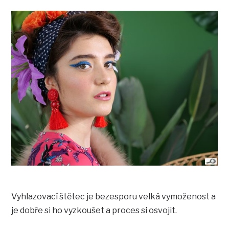
Vyhlazovací štětec je bezesporu velká vymoženost a
je dobře si ho vyzkoušet a proces si osvojit.