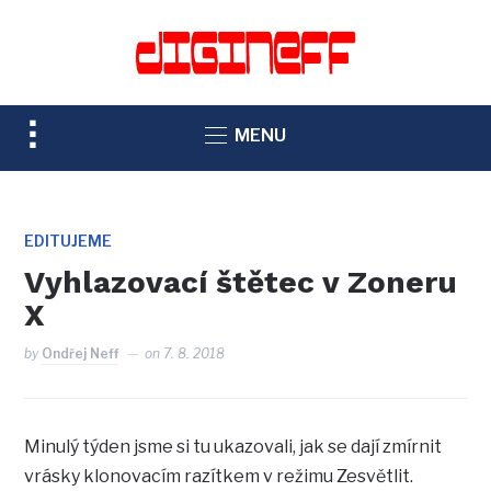
TOGGLE
MENU
SIDEBAR
&
NAVIGATION
EDITUJEME
Vyhlazovací štětec v Zoneru
X
by
Ondřej Neff
on
7. 8. 2018
Minulý týden jsme si tu ukazovali, jak se dají zmírnit
vrásky klonovacím razítkem v režimu Zesvětlit.