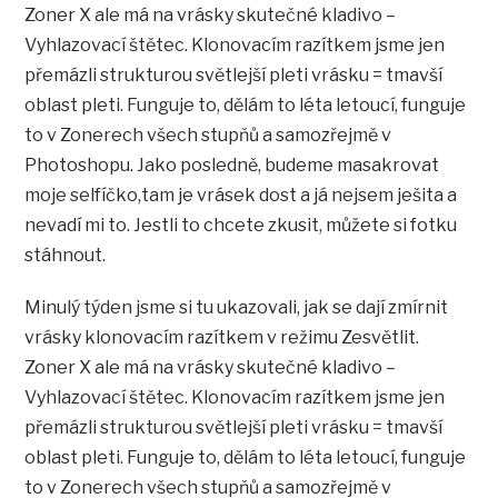
Zoner X ale má na vrásky skutečné kladivo –
Vyhlazovací štětec. Klonovacím razítkem jsme jen
přemázli strukturou světlejší pleti vrásku = tmavší
oblast pleti. Funguje to, dělám to léta letoucí, funguje
to v Zonerech všech stupňů a samozřejmě v
Photoshopu. Jako posledně, budeme masakrovat
moje selfíčko,tam je vrásek dost a já nejsem ješita a
nevadí mi to. Jestli to chcete zkusit, můžete si fotku
stáhnout.
Minulý týden jsme si tu ukazovali, jak se dají zmírnit
vrásky klonovacím razítkem v režimu Zesvětlit.
Zoner X ale má na vrásky skutečné kladivo –
Vyhlazovací štětec. Klonovacím razítkem jsme jen
přemázli strukturou světlejší pleti vrásku = tmavší
oblast pleti. Funguje to, dělám to léta letoucí, funguje
to v Zonerech všech stupňů a samozřejmě v