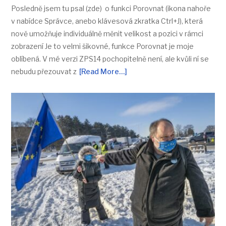
Posledně jsem tu psal (zde) o funkci Porovnat (ikona nahoře
v nabídce Správce, anebo klávesová zkratka Ctrl+J), která
nově umožňuje individuálně měnit velikost a pozici v rámci
zobrazení Je to velmi šikovné, funkce Porovnat je moje
oblíbená. V mé verzi ZPS14 pochopitelně není, ale kvůli ní se
nebudu přezouvat z
[Read More…]