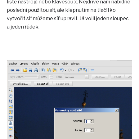
liště nástrojů nebo klávesou x. Nejdříve nám nabídne
poslední použitou síť, ale klepnutím na tlačítko
vytvořit síť můžeme síť upravit. Já volil jeden sloupec
a jeden řádek: