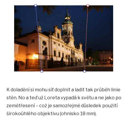
K doladění si mohu síť doplnit a ladit tak průběh linie
stěn. No a teď už Loreta vypadá k světu a ne jako po
zemětřesení – což je samozřejmě důsledek použití
širokoúhlého objektivu (ohnisko 18 mm).