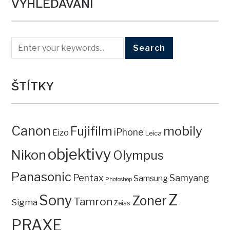
VYHLEDÁVÁNÍ
ŠTÍTKY
Canon
mobily
Fujifilm
iPhone
Eizo
Leica
objektivy
Nikon
Olympus
Panasonic
Pentax
Samyang
Samsung
Photoshop
Z
Sony
Zoner
Tamron
Sigma
Zeiss
PRAXE