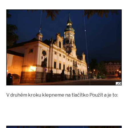
V druhém kroku klepneme na tlačítko Použít a je to: