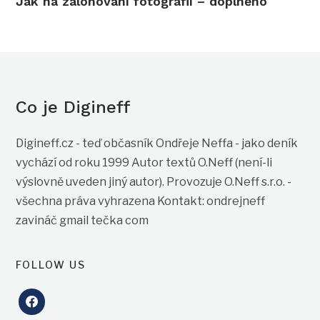
Jak na zálohování fotografií – doplněno
Co je Digineff
Digineff.cz - teď občasník Ondřeje Neffa - jako deník
vychází od roku 1999 Autor textů O.Neff (není-li
výslovně uveden jiný autor). Provozuje O.Neff s.r.o. -
všechna práva vyhrazena Kontakt: ondrejneff
zavináč gmail tečka com
FOLLOW US
facebook