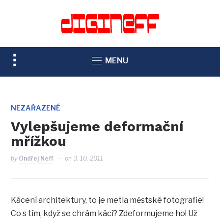
TOGGLE
MENU
SIDEBAR
&
NAVIGATION
NEZAŘAZENÉ
Vylepšujeme deformační
mřížkou
by
Ondřej Neff
on
3. 10. 2011
Kácení architektury, to je metla městské fotografie!
Co s tím, když se chrám kácí? Zdeformujeme ho! Už