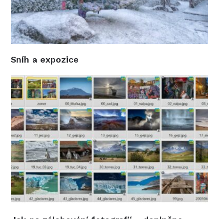
Sníh a expozice