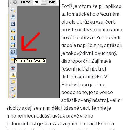
Potíž je v tom, že při aplikaci
automatického ořezu nám
okraje obrázku vzal čert,
prostě ocitly se mimo rámec
nového obrazu. Zde to vadí
docela nepříjemně, obrázek
je takový divní, okuchaný,
disproporční. Zajímavé
řešení nabízí nástroj
deformační mřížka. V
Photoshopu je něco
podobného, je to velice
sofistikovaný nástroj, velmi
složitý a dají se s ním dělat úžasné věci. Tenhle je
mnohem jednodušší, avšak právě v jeho
jednoduchosti je síla. Aktivujeme ho tlačítkem na