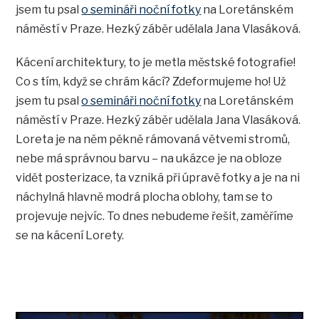
jsem tu psal
o semináři noční fotky
na Loretánském
náměstí v Praze. Hezký záběr udělala Jana Vlasáková.
Kácení architektury, to je metla městské fotografie!
Co s tím, když se chrám kácí? Zdeformujeme ho! Už
jsem tu psal
o semináři noční fotky
na Loretánském
náměstí v Praze. Hezký záběr udělala Jana Vlasáková.
Loreta je na něm pěkně rámovaná větvemi stromů,
nebe má správnou barvu – na ukázce je na obloze
vidět posterizace, ta vzniká při úpravě fotky a je na ni
náchylná hlavně modrá plocha oblohy, tam se to
projevuje nejvíc. To dnes nebudeme řešit, zaměříme
se na kácení Lorety.