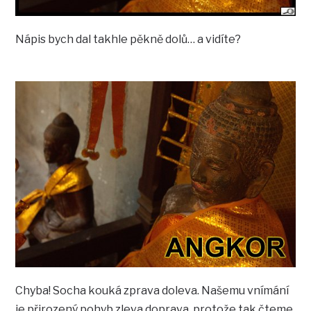
Nápis bych dal takhle pěkně dolů… a vidíte?
Chyba! Socha kouká zprava doleva. Našemu vnímání
je přirozený pohyb zleva doprava, protože tak čteme.