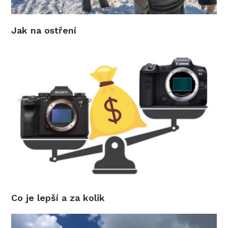
Jak na ostření
Co je lepší a za kolik