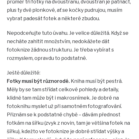
průměr tři fotky na dvoustranu, dvoustran je patnáct,
plus ty dvě plonkové, ať se kočky pudrujou, musím
vybrat padesát fotek a některé zbudou.
Nepodceňujte tuto úvahu. Je velice důležitá. Když se
necháte zahltit množstvím, nedokážete dát
fotoknize žádnou strukturu. Je třeba vybírat s
rozmyslem, opravdu to podstatné.
Ještě důležité:
Fotky musí být různorodé.
Kniha musí být pestrá.
Měly by se tam střídat celkové pohledy a detaily,
klidně tam může být i makrosnímek. Je dobré na
fotoknihu myslet už při samotném fotografování.
Přiznám se k podstatné chybě – dávám přednost
fotkám na šířku (zvyk z novin, tam je většina fotek na
šířku), kdežto ve fotoknize je dobré střídat výšky a