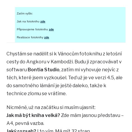
Zatím vyšlo:
Jak na fotoknihu
zde
Připravujeme fotoknihu
zde
Realizace fotoknihy
zde
Chystám se nadělit si k Vánocům fotoknihu z letošní
cesty do Angkoru v Kambodži. Budu ji zpracovávat v
softwaru
Bontia Studio
, zatím mi vyhovuje nejvíc z
těch, které jsem vyzkoušel. Teď už je ve verzi 4.5, ale
do samotného lámání je ještě daleko, takže k
technice zlomu se vrátíme.
Nicméně, už na začátku si musím ujasnit:
Jak má být kniha velká?
Zde mám jasnou představu –
A4, pevná vazba.
Jaký rozsah?
I to vím. Má mít 32 stran.