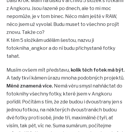
Další krok: Mám na disku v archivu 5 složek s fotkami
z Angkoru. Jsou řazené po dnech, ale to mi moc
nepomůže, je v tom binec. Něco mám ještě v RAW,
něco jsem už vyvolal. Budu muset to všechno projít
znovu. Takže co?
K těm 5 složkám udělám šestou, nazvu ji
fotokniha_angkor a do ní budu přichystané fotky
tahat.
Musím ovšem mít představu,
kolik těch fotek má být.
A tady tkví kámen úrazu mnoha podobných projektů.
Méně znamená více.
Nemá věru smysl nahňáctat do
fotoknihy všechny fotky, které jsem v Angkoru
pořídil. Počítám s tím, že zde budou i dvoustrany jen s
jednou fotkou, na některých dvoustranách budou
dvě fotky proti sobě, jinde tři, maximálně čtyři, ať
visím, tak pět, víc ne. Suma sumárum, počítejme