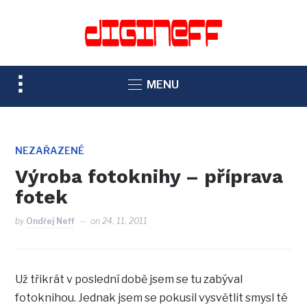
TOGGLE
MENU
SIDEBAR
&
NAVIGATION
NEZAŘAZENÉ
Výroba fotoknihy – příprava
fotek
by
Ondřej Neff
on
24. 11. 2011
Už třikrát v poslední době jsem se tu zabýval
fotoknihou. Jednak jsem se pokusil vysvětlit smysl té