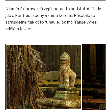
Nicméně úprava má vypíchnout to podstatné. Tady
jde o kontrast sochy a změti kořenů. Působilo to
strašidelně, tak ať to funguje, jak má! Takže výřez
udělám takto: