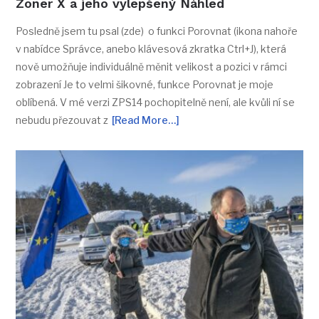
Zoner X a jeho vylepšený Náhled
Posledně jsem tu psal (zde) o funkci Porovnat (ikona nahoře
v nabídce Správce, anebo klávesová zkratka Ctrl+J), která
nově umožňuje individuálně měnit velikost a pozici v rámci
zobrazení Je to velmi šikovné, funkce Porovnat je moje
oblíbená. V mé verzi ZPS14 pochopitelně není, ale kvůli ní se
nebudu přezouvat z
[Read More…]