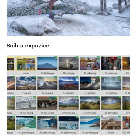
Sníh a expozice