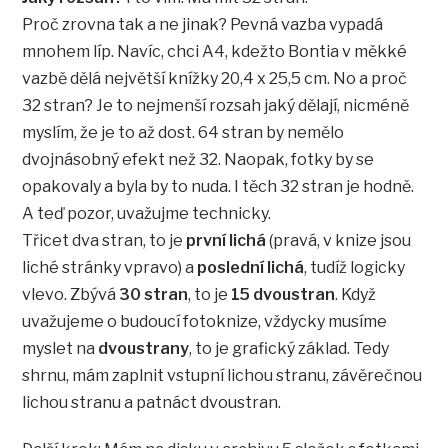
Proč zrovna tak a ne jinak? Pevná vazba vypadá
mnohem líp. Navíc, chci A4, kdežto Bontia v měkké
vazbě dělá největší knížky 20,4 x 25,5 cm. No a proč
32 stran? Je to nejmenší rozsah jaký dělají, nicméně
myslím, že je to až dost. 64 stran by nemělo
dvojnásobný efekt než 32. Naopak, fotky by se
opakovaly a byla by to nuda. I těch 32 stran je hodně.
A teď pozor, uvažujme technicky.
Třicet dva stran, to je
první lichá
(pravá, v knize jsou
liché stránky vpravo) a
poslední lichá
, tudíž logicky
vlevo. Zbývá
30 stran
, to je
15 dvoustran
. Když
uvažujeme o budoucí fotoknize, vždycky musíme
myslet na
dvoustrany
, to je grafický základ. Tedy
shrnu, mám zaplnit vstupní lichou stranu, závěrečnou
lichou stranu a patnáct dvoustran.