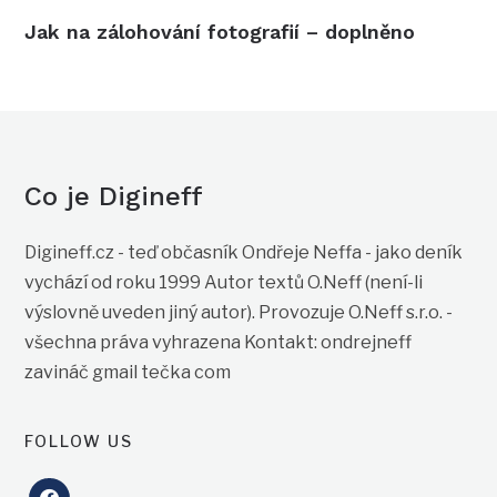
Jak na zálohování fotografií – doplněno
Co je Digineff
Digineff.cz - teď občasník Ondřeje Neffa - jako deník
vychází od roku 1999 Autor textů O.Neff (není-li
výslovně uveden jiný autor). Provozuje O.Neff s.r.o. -
všechna práva vyhrazena Kontakt: ondrejneff
zavináč gmail tečka com
FOLLOW US
facebook