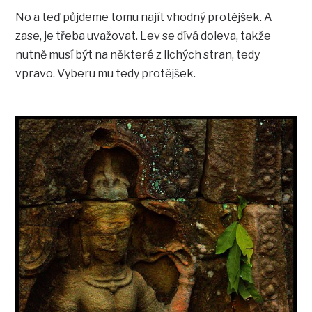
No a teď půjdeme tomu najít vhodný protějšek. A
zase, je třeba uvažovat. Lev se dívá doleva, takže
nutně musí být na některé z lichých stran, tedy
vpravo. Vyberu mu tedy protějšek.