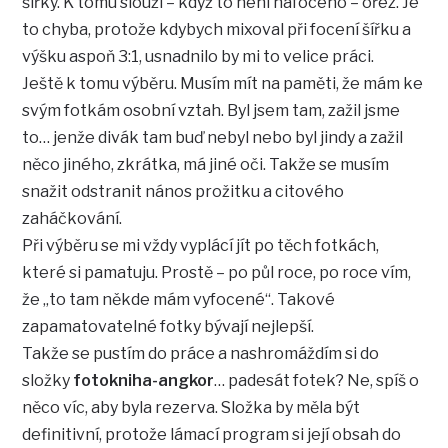
šířky. K tomu slouží – když to není nafoceno – ořez. Je
to chyba, protože kdybych mixoval při focení šířku a
výšku aspoň 3:1, usnadnilo by mi to velice práci.
Ještě k tomu výběru. Musím mít na paměti, že mám ke
svým fotkám osobní vztah. Byl jsem tam, zažil jsme
to… jenže divák tam buď nebyl nebo byl jindy a zažil
něco jiného, zkrátka, má jiné oči. Takže se musím
snažit odstranit nános prožitku a citového
zaháčkování.
Při výběru se mi vždy vyplácí jít po těch fotkách,
které si pamatuju. Prostě – po půl roce, po roce vím,
že „to tam někde mám vyfocené“. Takové
zapamatovatelné fotky bývají nejlepší.
Takže se pustím do práce a nashromáždím si do
složky
fotokniha-angkor
… padesát fotek? Ne, spíš o
něco víc, aby byla rezerva. Složka by měla být
definitivní, protože lámací program si její obsah do